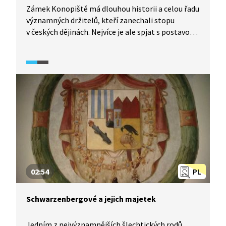
Zámek Konopiště má dlouhou historii a celou řadu
významných držitelů, kteří zanechali stopu
v českých dějinách. Nejvíce je ale spjat s postavou
následníka rakousko-uherského trůnu, který
panství se zámkem koupil v roce 1887. Jak
proměnil své rodové sídlo? Jaké byly jeho osudy?
02:54
PL
Schwarzenbergové a jejich majetek
Jedním z nejvýznamnějších šlechtických rodů