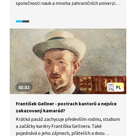
společnosti nauk a mnoha zahraničních univerzit.
Díky nesmírné pracovitosti a činorodosti patřil
k předním osobnostem své doby. Video
představuje Hankovu vědeckou a literární činnost
v kontextu jeho života včetně otázek spjatých
s jeho úlohou při „objevení“ slavných Rukopisů.
01:32
PL
František Gellner - postrach kantorů a nejvíce
zakazovaný kamarád?
Krátká pasáž zachycuje především rodinu, studium
a začátky kariéry Františka Gellnera. Také
pojednává o jeho zájmech, přátelích a dvou