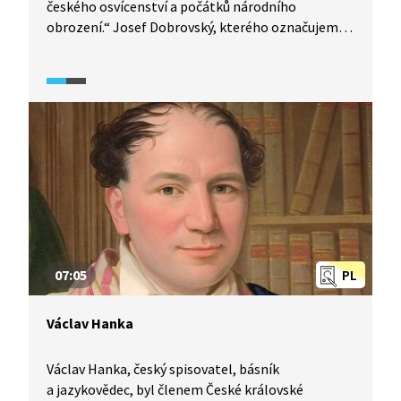
českého osvícenství a počátků národního
obrození.“ Josef Dobrovský, kterého označujeme
za patriarchu českého národního obrození, náš
přední bohemista, slavista, orientalista a literární
a církevní historik, zakladatel slavistiky a také
největší český osvícenský vědec. Ukázka přináší
náhled do Dobrovského vědeckého života a jeho
díla prostřednictvím výkladu historika Petra
Charváta.
07:05
PL
Václav Hanka
Václav Hanka, český spisovatel, básník
a jazykovědec, byl členem České královské