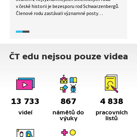
v české historii je bezesporu rod Schwarzenbergů.
Členové rodu zastávali významné posty
za monarchie i republiky: ministerský předseda,
kardinál, vojevůdce, prezidentský kancléř
či ministr zahraničí. Podívejte se na stručnou
historii rodu s nejznámějšími památkami.
ČT edu nejsou pouze videa
13 733
867
4 838
videí
námětů do
pracovních
výuky
listů