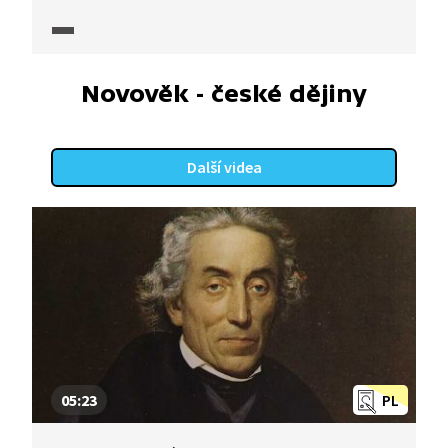
Novověk - české dějiny
Další videa
05:23
PL