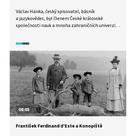
Václav Hanka, český spisovatel, básník
a jazykovědec, byl členem České královské
společnosti nauk a mnoha zahraničních univerzit.
Díky nesmírné pracovitosti a činorodosti patřil
k předním osobnostem své doby. Video
představuje Hankovu vědeckou a literární činnost
v kontextu jeho života včetně otázek spjatých
s jeho úlohou při „objevení“ slavných Rukopisů.
08:05
František Ferdinand d’Este a Konopiště