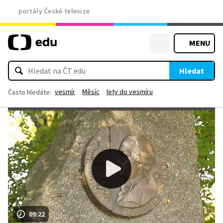
portály České televize
MENU
Hledat
vesmír
Měsíc
lety do vesmíru
Často hledáte:
09:22