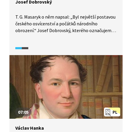
Josef Dobrovský
T. G. Masaryk o něm napsal: „Byl největší postavou
českého osvícenství a počátků národního
obrození.“ Josef Dobrovský, kterého označujeme
za patriarchu českého národního obrození, náš
přední bohemista, slavista, orientalista a literární
a církevní historik, zakladatel slavistiky a také
největší český osvícenský vědec. Ukázka přináší
náhled do Dobrovského vědeckého života a jeho
díla prostřednictvím výkladu historika Petra
Charváta.
07:05
PL
Václav Hanka