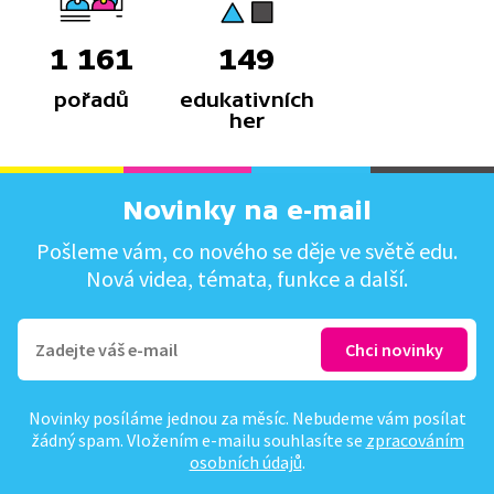
1 161
149
pořadů
edukativních
her
Novinky na e-mail
Pošleme vám, co nového se děje ve světě edu.
Nová videa, témata, funkce a další.
Novinky posíláme jednou za měsíc. Nebudeme vám posílat
žádný spam. Vložením e-mailu souhlasíte se
zpracováním
osobních údajů
.