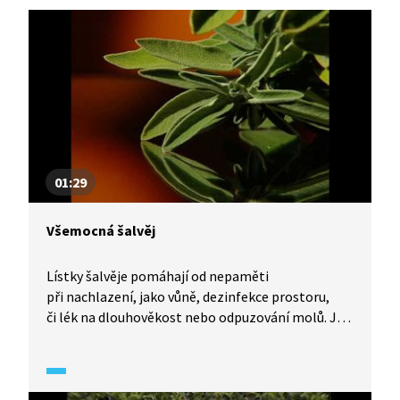
01:29
Všemocná šalvěj
Lístky šalvěje pomáhají od nepaměti
při nachlazení, jako vůně, dezinfekce prostoru,
či lék na dlouhověkost nebo odpuzování molů. Jak
upravit šalvěj, na které neduhy pomáhá a jak ji
využít v kuchyni?