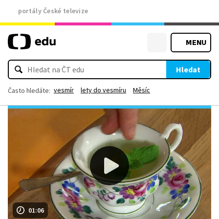
portály České televize
MENU
Hledat
vesmír
lety do vesmíru
Měsíc
Často hledáte:
01:06