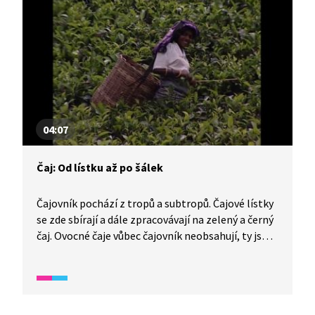
04:07
Čaj: Od lístku až po šálek
Čajovník pochází z tropů a subtropů. Čajové lístky
se zde sbírají a dále zpracovávají na zelený a černý
čaj. Ovocné čaje vůbec čajovník neobsahují, ty jsou
z květů a plodů jiných rostlin. Sledujte celý proces
zpracování čaje, slibujeme, že se dozvíte mnoho
zajímavých informací.