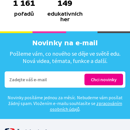
1 161
149
pořadů
edukativních
her
Novinky na e-mail
Pošleme vám, co nového se děje ve světě edu.
Nová videa, témata, funkce a další.
Novinky posíláme jednou za měsíc. Nebudeme vám posílat
žádný spam. Vložením e-mailu souhlasíte se
zpracováním
osobních údajů
.