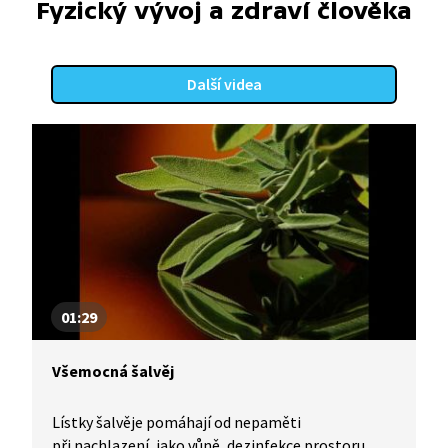
Fyzický vývoj a zdraví člověka
Další videa
01:29
Všemocná šalvěj
Lístky šalvěje pomáhají od nepaměti
při nachlazení, jako vůně, dezinfekce prostoru,