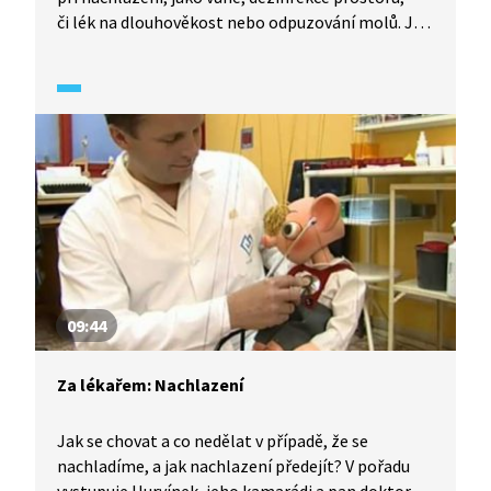
či lék na dlouhověkost nebo odpuzování molů. Jak
upravit šalvěj, na které neduhy pomáhá a jak ji
využít v kuchyni?
09:44
Za lékařem: Nachlazení
Jak se chovat a co nedělat v případě, že se
nachladíme, a jak nachlazení předejít? V pořadu