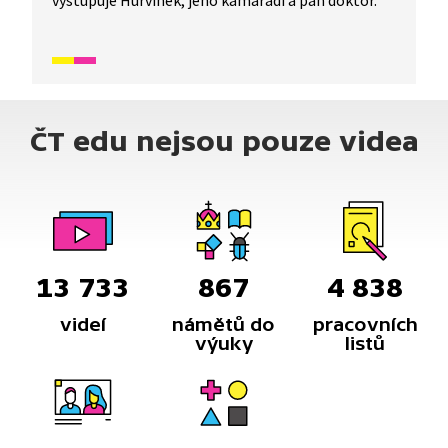
vystupuje Hurvínek, jeho kamarádi a pan doktor.
ČT edu nejsou pouze videa
13 733
867
4 838
videí
námětů do
pracovních
výuky
listů