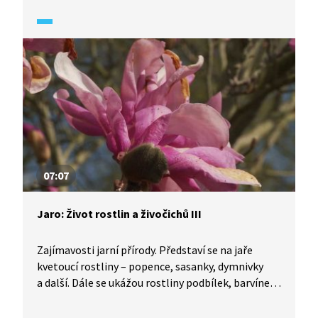
v každém rašeliništi, i zde se musíme pro naši
bezpečnost pohybovat jen po vyznačených
cestách. Na jaře tu kvete rojovník bahenní, v létě
dozrávají borůvky a brusinky. Také tu roste
suchopýr, vlochyně nebo borovice blatka.
07:07
Jaro: Život rostlin a živočichů III
Zajímavosti jarní přírody. Představí se na jaře
kvetoucí rostliny – popence, sasanky, dymnivky
a další. Dále se ukážou rostliny podbílek, barvínek
(svými květy podobný jaterníku) a šťavel.
Z kapitoly živočichů je ukázán život mláďat lišky