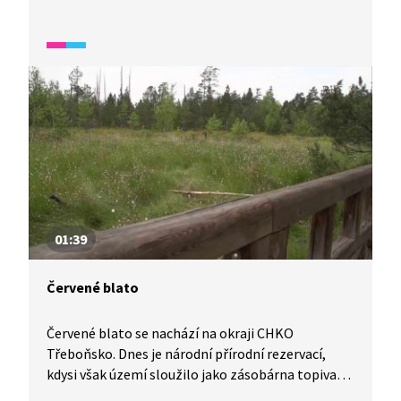
životem a hnízděním hus divokých a aktivitou žab
a mravenců lesních v jarních měsících. U mravenců
je popsán i sociální život v mraveništi.
01:39
Červené blato
Červené blato se nachází na okraji CHKO
Třeboňsko. Dnes je národní přírodní rezervací,
kdysi však území sloužilo jako zásobárna topiva
pro nedalekou sklářskou huť z Jiříkova údolí. Jako