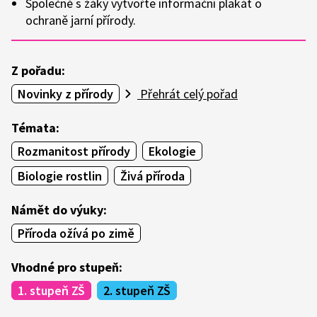
Společně s žáky vytvořte informační plakát o
ochraně jarní přírody.
Z pořadu:
Novinky z přírody
Přehrát celý pořad
Témata:
Rozmanitost přírody
Ekologie
Biologie rostlin
Živá příroda
Námět do výuky:
Příroda ožívá po zimě
Vhodné pro stupeň:
1. stupeň ZŠ
2. stupeň ZŠ