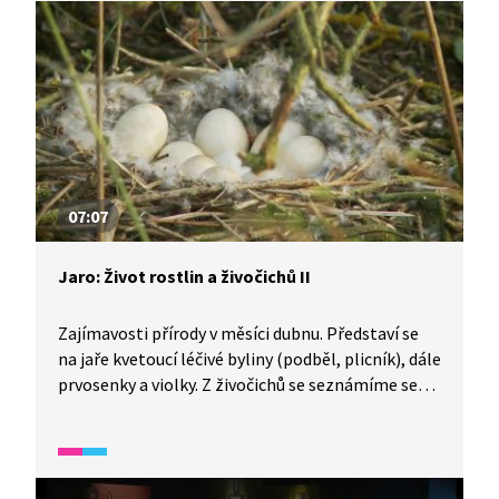
rostlin a na vodu vázaných živočichů, například
obojživelníků. Les prosvícený sluncem ukazuje
brzy na jaře kvetoucí rostliny vřesovce či pasoucí
se jeleny. Na prosluněných stráních kvetou
mochny a vzácné koniklece.
07:07
Jaro: Život rostlin a živočichů II
Zajímavosti přírody v měsíci dubnu. Představí se
na jaře kvetoucí léčivé byliny (podběl, plicník), dále
prvosenky a violky. Z živočichů se seznámíme se
životem a hnízděním hus divokých a aktivitou žab
a mravenců lesních v jarních měsících. U mravenců
je popsán i sociální život v mraveništi.