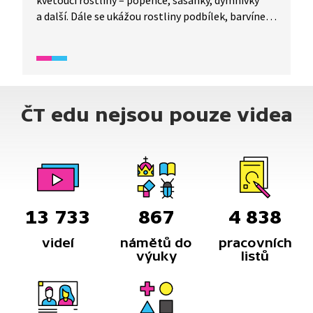
kvetoucí rostliny – popence, sasanky, dymnivky
a další. Dále se ukážou rostliny podbílek, barvínek
(svými květy podobný jaterníku) a šťavel.
Z kapitoly živočichů je ukázán život mláďat lišky
obecné a péče o mládě veverky v záchranné stanici
volně žijících živočichů.
ČT edu nejsou pouze videa
13 733
867
4 838
videí
námětů do
pracovních
výuky
listů