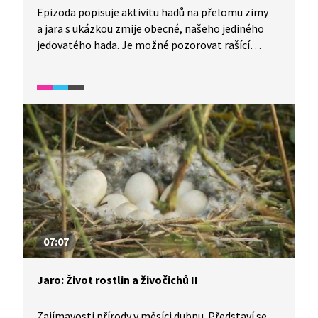
Epizoda popisuje aktivitu hadů na přelomu zimy
a jara s ukázkou zmije obecné, našeho jediného
jedovatého hada. Je možné pozorovat rašící
pupeny stromů, ze kterých budou později vznikat
listy. Mělká lesní údolí, kterým se říká niva,
nabízejí vhodné podmínky pro růst mokřadních
rostlin a na vodu vázaných živočichů, například
obojživelníků. Les prosvícený sluncem ukazuje
brzy na jaře kvetoucí rostliny vřesovce či pasoucí
se jeleny. Na prosluněných stráních kvetou
mochny a vzácné koniklece.
07:07
Jaro: Život rostlin a živočichů II
Zajímavosti přírody v měsíci dubnu. Představí se