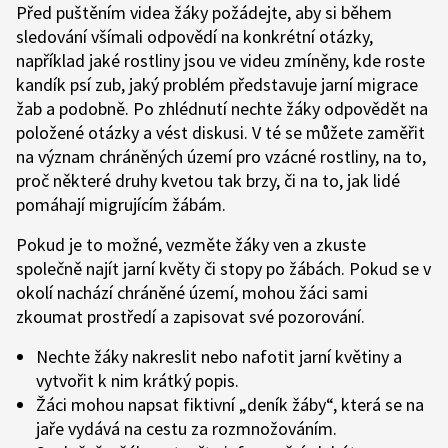
Před puštěním videa žáky požádejte, aby si během
sledování všímali odpovědí na konkrétní otázky,
například jaké rostliny jsou ve videu zmíněny, kde roste
kandík psí zub, jaký problém představuje jarní migrace
žab a podobně. Po zhlédnutí nechte žáky odpovědět na
položené otázky a vést diskusi. V té se můžete zaměřit
na význam chráněných území pro vzácné rostliny, na to,
proč některé druhy kvetou tak brzy, či na to, jak lidé
pomáhají migrujícím žábám.
Pokud je to možné, vezměte žáky ven a zkuste
společně najít jarní květy či stopy po žábách. Pokud se v
okolí nachází chráněné území, mohou žáci sami
zkoumat prostředí a zapisovat své pozorování.
Nechte žáky nakreslit nebo nafotit jarní květiny a
vytvořit k nim krátký popis.
Žáci mohou napsat fiktivní „deník žáby“, která se na
jaře vydává na cestu za rozmnožováním.