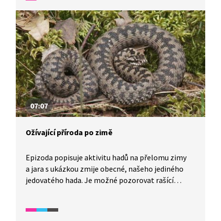
рослини, які цвітуть ранньою весною. Він
переносить глядачів туди, де можна знайти
проліски чи рідкісну рослину лілії собачого зуба.
У програмі також тема міграції жаб навесні та
цікаві факти про ялівці.
07:07
Ožívající příroda po zimě
Epizoda popisuje aktivitu hadů na přelomu zimy
a jara s ukázkou zmije obecné, našeho jediného
jedovatého hada. Je možné pozorovat rašící
pupeny stromů, ze kterých budou později vznikat
listy. Mělká lesní údolí, kterým se říká niva,
nabízejí vhodné podmínky pro růst mokřadních