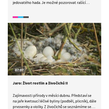
jedovatého hada. Je možné pozorovat rašící
pupeny stromů, ze kterých budou později vznikat
listy. Mělká lesní údolí, kterým se říká niva,
nabízejí vhodné podmínky pro růst mokřadních
rostlin a na vodu vázaných živočichů, například
obojživelníků. Les prosvícený sluncem ukazuje
brzy na jaře kvetoucí rostliny vřesovce či pasoucí
se jeleny. Na prosluněných stráních kvetou
mochny a vzácné koniklece.
07:07
Jaro: Život rostlin a živočichů II
Zajímavosti přírody v měsíci dubnu. Představí se
na jaře kvetoucí léčivé byliny (podběl, plicník), dále
prvosenky a violky. Z živočichů se seznámíme se