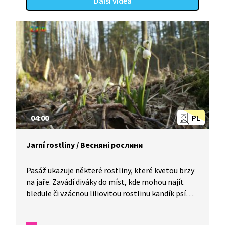
Další videa
04:00
PL
Jarní rostliny / Весняні рослини
Pasáž ukazuje některé rostliny, které kvetou brzy
na jaře. Zavádí diváky do míst, kde mohou najít
bledule či vzácnou liliovitou rostlinu kandík psí
zub. Součástí pořadu je i téma migrace žab na jaře
a zajímavosti o jalovci. / У уривку показано деякі