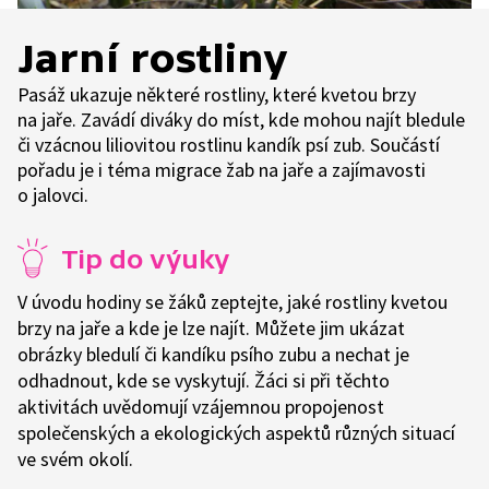
Jarní rostliny
Pasáž ukazuje některé rostliny, které kvetou brzy
na jaře. Zavádí diváky do míst, kde mohou najít bledule
či vzácnou liliovitou rostlinu kandík psí zub. Součástí
pořadu je i téma migrace žab na jaře a zajímavosti
o jalovci.
Tip do výuky
V úvodu hodiny se žáků zeptejte, jaké rostliny kvetou
brzy na jaře a kde je lze najít. Můžete jim ukázat
obrázky bledulí či kandíku psího zubu a nechat je
odhadnout, kde se vyskytují. Žáci si při těchto
aktivitách uvědomují vzájemnou propojenost
společenských a ekologických aspektů různých situací
ve svém okolí.