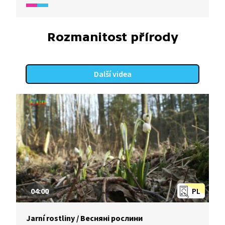
obecné a péče o mládě veverky v záchranné stanici
volně žijících živočichů.
Rozmanitost přírody
Další videa
04:00
PL
Jarní rostliny / Весняні рослини