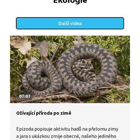
Ekologie
Další videa
07:07
Ožívající příroda po zimě
Epizoda popisuje aktivitu hadů na přelomu zimy
a jara s ukázkou zmije obecné, našeho jediného