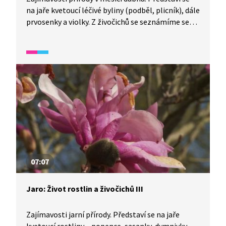
na jaře kvetoucí léčivé byliny (podběl, plicník), dále
prvosenky a violky. Z živočichů se seznámíme se
životem a hnízděním hus divokých a aktivitou žab
a mravenců lesních v jarních měsících. U mravenců
je popsán i sociální život v mraveništi.
07:07
Jaro: Život rostlin a živočichů III
Zajímavosti jarní přírody. Představí se na jaře