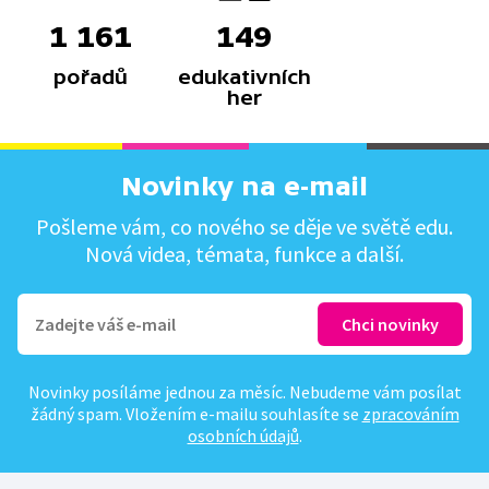
1 161
149
pořadů
edukativních
her
Novinky na e-mail
Pošleme vám, co nového se děje ve světě edu.
Nová videa, témata, funkce a další.
Novinky posíláme jednou za měsíc. Nebudeme vám posílat
žádný spam. Vložením e-mailu souhlasíte se
zpracováním
osobních údajů
.