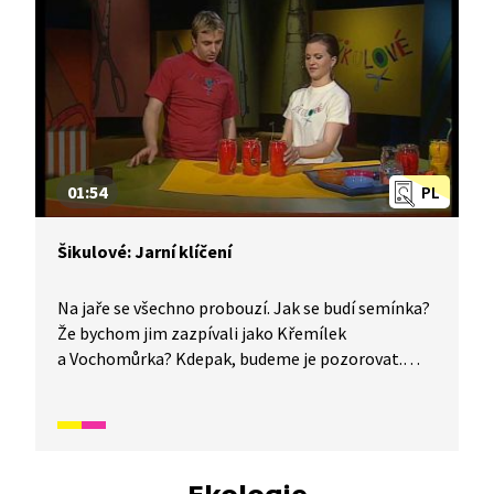
01:54
PL
Šikulové: Jarní klíčení
Na jaře se všechno probouzí. Jak se budí semínka?
Že bychom jim zazpívali jako Křemílek
a Vochomůrka? Kdepak, budeme je pozorovat.
Podívejte se s námi, jak na to.