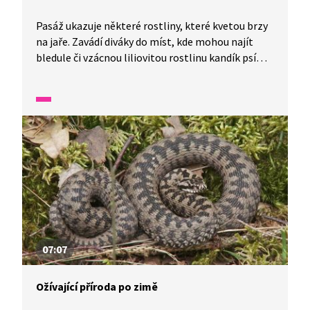
Pasáž ukazuje některé rostliny, které kvetou brzy
na jaře. Zavádí diváky do míst, kde mohou najít
bledule či vzácnou liliovitou rostlinu kandík psí
zub. Součástí pořadu je i téma migrace žab na jaře
a zajímavosti o jalovci. / У уривку показано деякі
рослини, які цвітуть ранньою весною. Він
переносить глядачів туди, де можна знайти
проліски чи рідкісну рослину лілії собачого зуба.
У програмі також тема міграції жаб навесні та
цікаві факти про ялівці.
07:07
Ožívající příroda po zimě