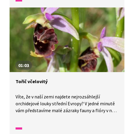
01:03
Tořič včelovitý
Víte, že v naší zemi najdete nejrozsáhlejší
orchidejové louky střední Evropy? V jedné minutě
vám představíme malé zázraky fauny a flóry v naší
zemi.