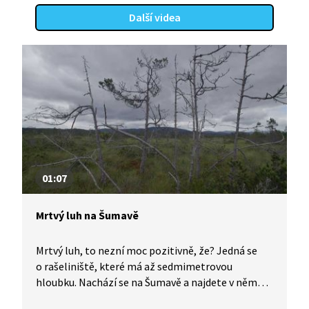
Další videa
01:07
Mrtvý luh na Šumavě
Mrtvý luh, to nezní moc pozitivně, že? Jedná se
o rašeliniště, které má až sedmimetrovou
hloubku. Nachází se na Šumavě a najdete v něm
tzv. umrlčí stromy. Podívejte se s námi, prostor je