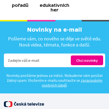
pořadů
edukativních
her
Novinky na e-mail
Pošleme vám, co nového se děje ve světě edu.
Nová videa, témata, funkce a další.
Novinky posíláme jednou za měsíc. Nebudeme vám posílat
žádný spam. Vložením e-mailu souhlasíte se
zpracováním
osobních údajů
.