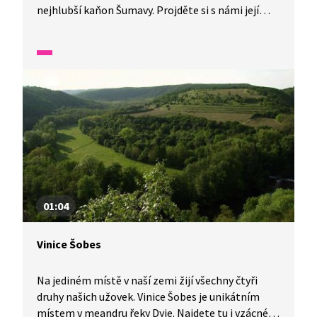
nejhlubší kaňon Šumavy. Projděte si s námi její
meandry. V jedné minutě vám představíme malé
zázraky fauny a flory v naší zemi.
01:04
Vinice Šobes
Na jediném místě v naší zemi žijí všechny čtyři
druhy našich užovek. Vinice Šobes je unikátním
místem v meandru řeky Dyje. Najdete tu i vzácné