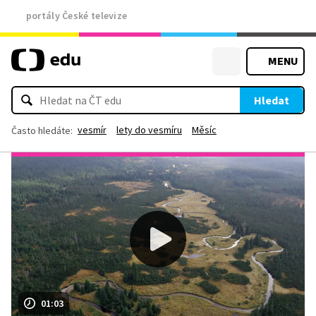
portály České televize
MENU
Hledat
vesmír
lety do vesmíru
Měsíc
Často hledáte:
01:03