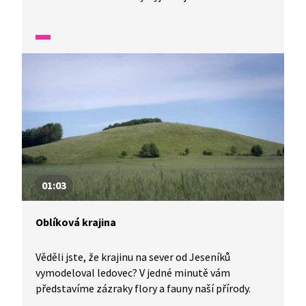
motýly. V jedné minutě vám představíme malé
zázraky fauny a flóry v naší zemi.
01:03
Oblíková krajina
Věděli jste, že krajinu na sever od Jeseníků
vymodeloval ledovec? V jedné minutě vám
představíme zázraky flory a fauny naší přírody.