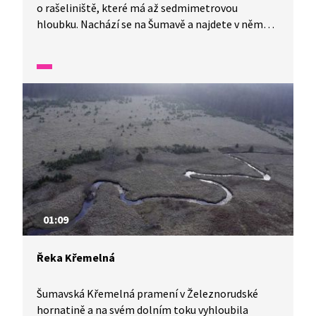
o rašeliniště, které má až sedmimetrovou
hloubku. Nachází se na Šumavě a najdete v něm
tzv. umrlčí stromy. Podívejte se s námi, prostor je
totiž návštěvníkům nepřístupný. V jedné minutě
vám představíme malé zázraky naší flóry a fauny.
01:09
Řeka Křemelná
Šumavská Křemelná pramení v Železnorudské
hornatině a na svém dolním toku vyhloubila