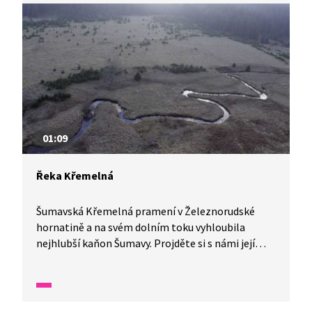
01:09
Řeka Křemelná
Šumavská Křemelná pramení v Železnorudské
hornatině a na svém dolním toku vyhloubila
nejhlubší kaňon Šumavy. Projděte si s námi její
meandry. V jedné minutě vám představíme malé
zázraky fauny a flory v naší zemi.