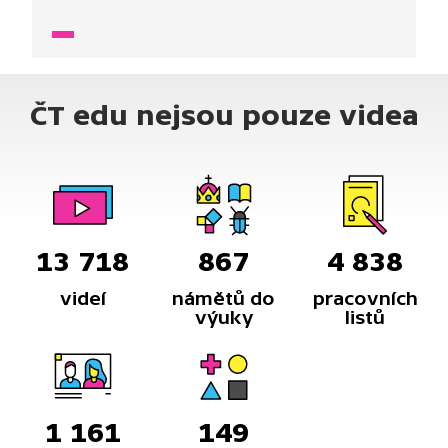
ČT edu nejsou pouze videa
13 718
867
4 838
videí
námětů do
pracovních
výuky
listů
1 161
149