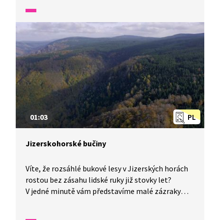
totiž návštěvníkům nepřístupný. V jedné minutě
vám představíme malé zázraky naší flóry a fauny.
01:03
PL
Jizerskohorské bučiny
Víte, že rozsáhlé bukové lesy v Jizerských horách
rostou bez zásahu lidské ruky již stovky let?
V jedné minutě vám představíme malé zázraky
fauny a flóry v naší zemi.