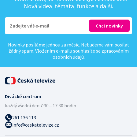
Nová videa, témata, funkce a další.
Novinky posíláme jednou za měsíc. Nebudeme vám posílat
žádný spam. Vložením e-mailu souhlasíte se
zpracováním
osobních údajů
.