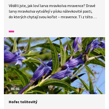
Věděli jste, jak loví larva mravkolva mravence? Dravé
larvy mravkolva vytvářejí v písku nálevkovité pasti,
do kterých chytají svou kořist – mravence. Ti z této
důmyslné pasti nemají šanci uniknout. V jedné minutě
vám představíme malé zázraky fauny a flory v naší
zemi.
01:01
Hořec tolitovitý