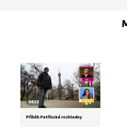
M
04:13
Příběh Petřínské rozhledny