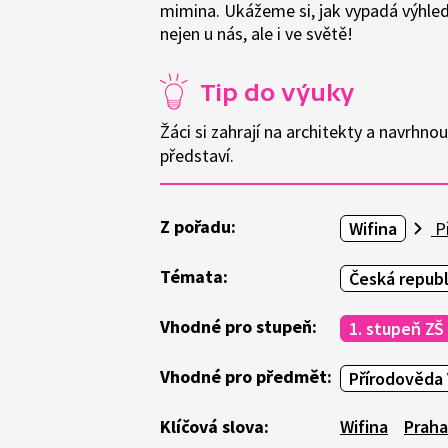
mimina. Ukážeme si, jak vypadá výhled z
nejen u nás, ale i ve světě!
Tip do výuky
Žáci si zahrají na architekty a navrhno
představí.
Z pořadu:
Wifina
Př
Témata:
Česká republ
Vhodné pro stupeň:
1. stupeň ZŠ
Vhodné pro předmět:
Přírodověda 
Klíčová slova:
Wifina
Praha