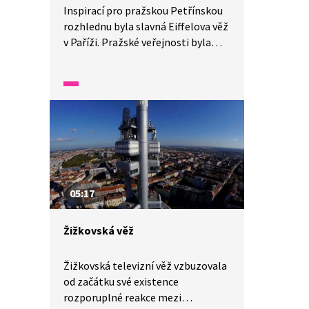
Inspirací pro pražskou Petřínskou
rozhlednu byla slavná Eiffelova věž
v Paříži. Pražské veřejnosti byla
představena v roce 1891 a se svou
výškou 60 metrů jde o jednu
z nejvyšších staveb hlavního města.
Zároveň s ní byla vybudována
i lanová dráha, která vede z Újezdu
až na vrchol kopce Petřína. Více
o Petřínské rozhledně a lanovce se
dozvíte v reportáži z Wifiny.
05:17
Žižkovská věž
Žižkovská televizní věž vzbuzovala
od začátku své existence
rozporuplné reakce mezi