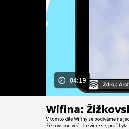
04:19
Wifina: Žižkovs
V tomto díle Wifiny se podíváme na jed
Žižkovskou věž. Dozvíme se, proč byla 