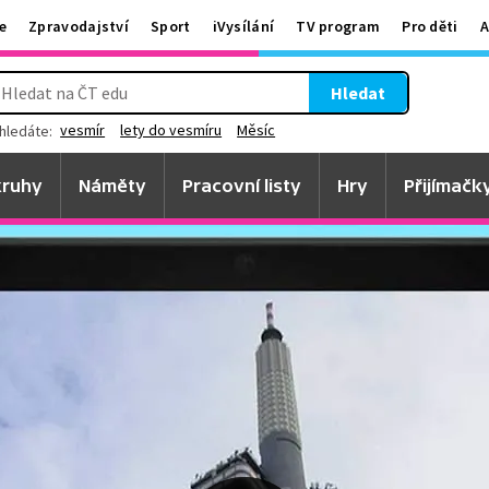
e
Zpravodajství
Sport
iVysílání
TV program
Pro děti
A
Hledat
vesmír
lety do vesmíru
Měsíc
hledáte:
ruhy
Náměty
Pracovní listy
Hry
Přijímačk