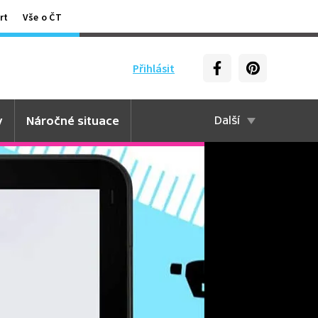
rt
Vše o ČT
Přihlásit
y
Náročné situace
Další