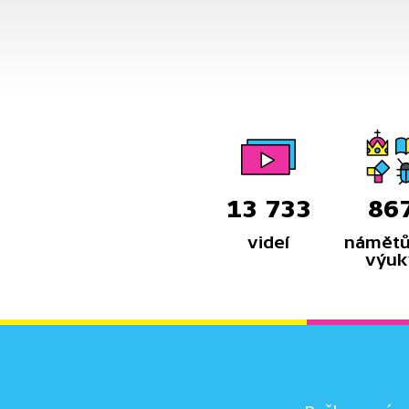
13 733
86
videí
námětů
výuk