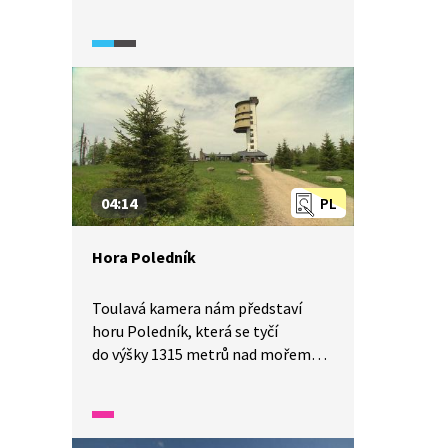
odborníky i laickou veřejností.
Někteří ji považovali za stavbu
budoucnosti, podle jiných se vůbec
nehodila do panoramatu Prahy
plného historických budov.
Následující reportáž představí
současnost i pozadí vzniku této
zajímavé stavby, která je dodnes
nejvyšší budovou v Česku a dodnes
04:14
PL
vyvolává emoce.
Hora Poledník
Toulavá kamera nám představí
horu Poledník, která se tyčí
do výšky 1315 metrů nad mořem
nedaleko obce Prášily. Mezi
ostatními šumavskými obry ji
poznáte snadno. Její dominantou
je totiž nepřehlédnutelná