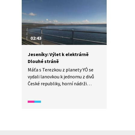
sedmatřicetimetrová věž. Dnes
Poledník nabízí krásné výhledy, ale
za minulého režimu bylo
důležitější, že se nachází kousek
od státní hranice s Německem
02:43
a směrem k ní mu v cestě nestojí
žádná jiná podobně vysoká hora.
Jeseníky: Výlet k elektrárně
Dlouhé stráně
Máťa s Terezkou z planety YÓ se
vydali lanovkou k jednomu z divů
České republiky, horní nádrži
přečerpávací vodní elektrárny
Dlouhé stráně v Hrubém Jeseníku.
Odtud mají také krásný kruhový
výhled na okolní vrcholy i nejvyšší
horu Hrubého Jeseníku, Praděd.
Jak funguje přečerpávací
elektrárna a k čemu slouží?