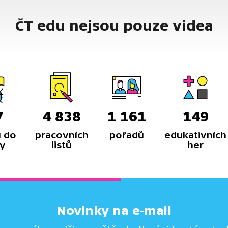
ČT edu nejsou pouze videa
7
4 838
1 161
149
 do
pracovních
pořadů
edukativních
y
listů
her
Novinky na e-mail