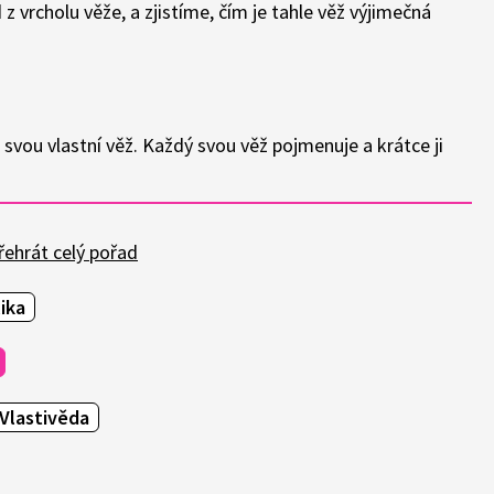
 vrcholu věže, a zjistíme, čím je tahle věž výjimečná
u svou vlastní věž. Každý svou věž pojmenuje a krátce ji
ehrát celý pořad
ika
Vlastivěda