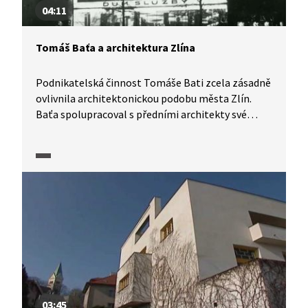
04:11
Tomáš Baťa a architektura Zlína
Podnikatelská činnost Tomáše Bati zcela zásadně
ovlivnila architektonickou podobu města Zlín.
Baťa spolupracoval s předními architekty své
doby, jako byl např. Le Corbusier, Jan Kotěra
či František Gahura. Podívejme se, jak se ze Zlína
stalo centrum moderní meziválečné architektury
s důrazem na sociální aspekty bydlení. Svou vizi
Tomáš Baťa úspěšně vyvážel do celého světa.
03:45