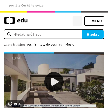
portály České televize
MENU
Hledat
vesmír
lety do vesmíru
Měsíc
Často hledáte:
01:31