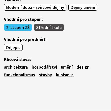
Moderní doba - světové dějiny
Dějiny umění
Vhodné pro stupeň:
2. stupeň ZŠ
Střední škola
Vhodné pro předmět:
Dějepis
Klíčová slova:
architektura
hospodářství
umění
design
funkcionalismus
stavby
kubismus