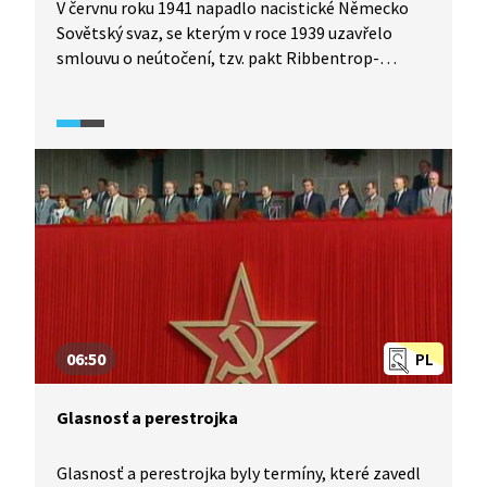
V červnu roku 1941 napadlo nacistické Německo
Sovětský svaz, se kterým v roce 1939 uzavřelo
smlouvu o neútočení, tzv. pakt Ribbentrop-
Molotov. Pasáž z francouzského dokumentárního
cyklu Apokalypsa: 2. světová válka (2009)
v dobových záběrech ukazuje, jak obří invaze
do SSSR probíhala. Dále je popsáno, které divize se
útoku účastnily, jaká technika k tomu byla využita
nebo která města byla hlavním cílem obsazení.
06:50
PL
Glasnosť a perestrojka
Glasnosť a perestrojka byly termíny, které zavedl