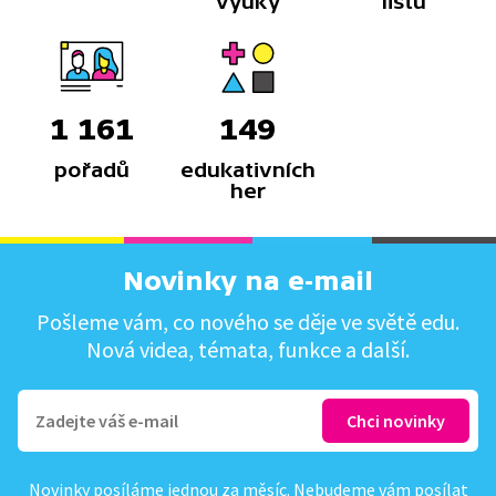
výuky
listů
1 161
149
pořadů
edukativních
her
Novinky na e-mail
Pošleme vám, co nového se děje ve světě edu.
Nová videa, témata, funkce a další.
Novinky posíláme jednou za měsíc. Nebudeme vám posílat