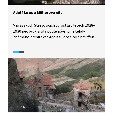
Adolf Loos a Müllerova vila
V pražských Střešovicích vyrostla v letech 1928–
1930 neobvyklá vila podle návrhu již tehdy
známého architekta Adolfa Loose. Vila navržená
pro rodinu stavitele Františka Műllera je skvělou
ukázkou světové architektonické avantgardy,
a to v duchu funkcionalismu. Podívejte se dovnitř
společně se Zdeňkem Lukešem.
08:34