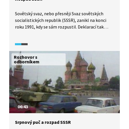
Sovětský svaz, nebo přesněji Svaz sovětských
socialistických republik (SSSR), zanikl na konci
roku 1991, kdy se sám rozpustil. Deklarací tak
vznikly samostatné republiky. Prezidentovi SSSR
Michailu Gorbačovovi to bylo vlastně jen
oznámeno.
Rozhovor s
odborníkem
06:43
Srpnový puč a rozpad SSSR