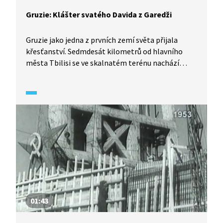
Gruzie: Klášter svatého Davida z Garedži
Gruzie jako jedna z prvních zemí světa přijala
křesťanství. Sedmdesát kilometrů od hlavního
města Tbilisi se ve skalnatém terénu nachází
velký klášterní komplex svatého Davida z Garedži.
Jedinečné jsou zejména stovky místností
vyhloubených do pískovcových skal, které sloužily
jako příbytky řeholníků. Doba Sovětského svazu
náboženství ani náboženským objektům nepřála.
Oblast, kde se nachází vzácný klášter, byla totiž
vojenským cvičištěm. Během éry SSSR došlo
ke zničení řady fresek či pálení vzácných knih,
ovšem po jeho rozpadu se klášterní život částečně
obnovil.
01:43