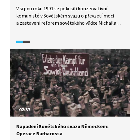
V srpnu roku 1991 se pokusili konzervativní
komunisté v Sovětském svazu o převzetí moci
a zastavení reforem sovětského vůdce Michaila
Gorbačova, které směřovaly k volné federalizaci
SSSR. Gorbačov skončil v „domácím“ vězení, a byl
tak odstřižen od moci. Pučisté však brzy ztratili
podporu armády a proti nim se postavil bývalý
komunista Boris Jelcin, který se následně stal
vítězem tohoto mocenského střetu. Na konci
roku 1991 Sovětský svaz přestal existovat. Co se
dělo dál a jaké poučení si z toho můžeme vzít?
02:37
Napadení Sovětského svazu Německem:
Operace Barbarossa