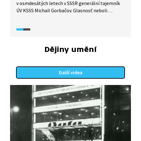
v osmdesátých letech v SSSR generální tajemník
ÚV KSSS Michail Gorbačov. Glasnosť neboli
otevřenost omezila cenzuru, neboť Gorbačov
chtěl, aby se v SSSR mohlo svobodněji diskutovat,
a tím napravit některé chyby režimu. Perestrojka
byla ekonomickou přestavbou, která měla za cíl
reformovat sovětské hospodářství. Vedení KSČ
Dějiny umění
souhlasilo s perestrojkou, protože hospodářský
systém nebyl dost efektivní, avšak na glasnosť se
dívalo s nedůvěrou. Nově se objevilo družstevní
Další videa
podnikání.