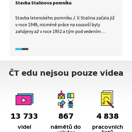
Stavba Stalinova pomníku
Stavba letenského pomníku J. V. Stalina začala již
v roce 1949, nicméně práce na sousoší byly
zahájeny až v roce 1952 a tým pod vedením
sochaře Otakara Švece pracoval usilovně až
do roku 1955, kdy bylo sousoší slavnostně
odhaleno. Jak ukazuje dobový materiál, o průběhu
stavby byla veřejnost průběžně informována.
Odstřel pomníku proběhl už v roce 1962
ČT edu nejsou pouze videa
v souvislosti s kritizovaným kultem osobnosti
Stalina v SSSR.
13 733
867
4 838
videí
námětů do
pracovních