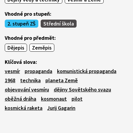
Vhodné pro stupeň:
2. stupeň ZŠ
Střední škola
Vhodné pro předmět:
Dějepis
Zeměpis
Klíčová slova:
vesmír
propaganda
komunistická propaganda
1968
technika
planeta Země
objevování vesmíru
dějiny Sovětského svazu
oběžná dráha
kosmonaut
pilot
kosmická raketa
Jurij Gagarin