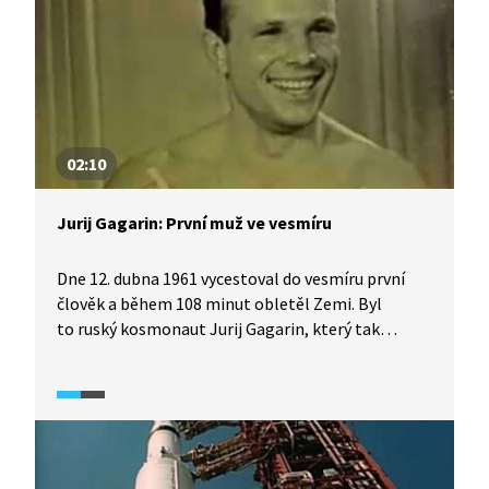
02:10
Jurij Gagarin: První muž ve vesmíru
Dne 12. dubna 1961 vycestoval do vesmíru první
člověk a během 108 minut obletěl Zemi. Byl
to ruský kosmonaut Jurij Gagarin, který tak
otevřel lidstvu dveře do vesmíru. Lidé si ověřili, že
v kosmu mohou přežít, a od té doby se tam
podívalo již 470 dalších. Jaké potíže doprovázely
start i přistání Gagarinova průkopnického počinu?
A co Sověti světu zatajili? Podívejte se.