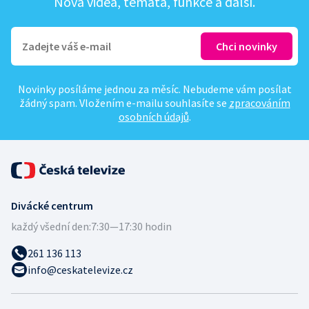
Nová videa, témata, funkce a další.
Novinky posíláme jednou za měsíc. Nebudeme vám posílat
žádný spam. Vložením e-mailu souhlasíte se
zpracováním
osobních údajů
.