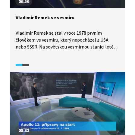
06:56
Vladimír Remek ve vesmíru
Vladimír Remek se stal v roce 1978 prvním
člověkem ve vesmíru, který nepocházel z USA
nebo SSSR. Na sovětskou vesmírnou stanici letěl
na palubě kosmické lodi Sojuz 28 a ve vesmíru
prožil celkem 7 dní a 22 hodin. Během mise, které
se Remek zúčastnil v rámci mezinárodního
projektu Interkosmos, prováděla posádka
připravené vědecké pokusy s různými materiály,
jež přispěly k rozvoji české vědy. Tento význam
zcela zanikl ve stínu komunistické propagandy
celé události. Původně byl let dokonce plánován
přesně na den 30. výročí únorového převratu.
08:32