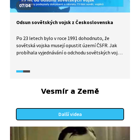
07:04
Odsun sovětských vojsk z Československa
Po 23 letech bylo v roce 1991 dohodnuto, že
sovětská vojska musejí opustit území ČSFR. Jak
probíhala vyjednávání o odchodu sovětských vojsk
z Československa v červnu roku 1991, popisuje
Michael Kocáb.
Vesmír a Země
Další videa