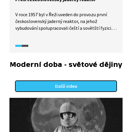
V roce 1957 byl v Řeži uveden do provozu první
československý jaderný reaktor, na jehož
vybudování spolupracovali čeští a sovětští fyzici.
Šlo o nesmírně významný krok pro vývoj českého
jaderného programu. V reportáži se seznámíme
s podrobnostmi tohoto přelomového momentu
naší jaderné energetiky.
Moderní doba - světové dějiny
Další videa