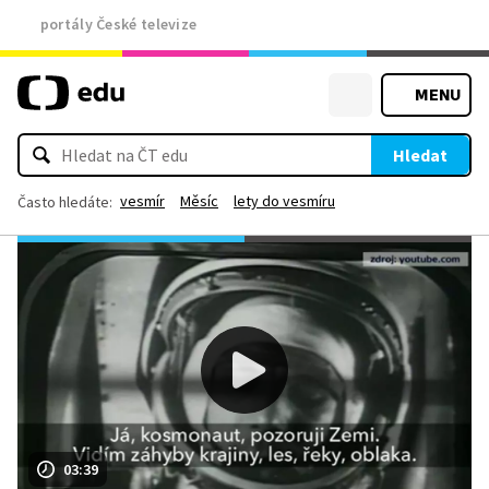
portály České televize
MENU
Hledat
vesmír
Měsíc
lety do vesmíru
Často hledáte:
03:39