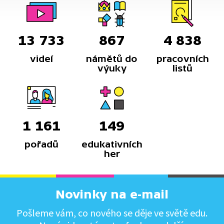
13 733
867
4 838
videí
námětů do
pracovních
výuky
listů
1 161
149
pořadů
edukativních
her
Novinky na e-mail
Pošleme vám, co nového se děje ve světě edu.