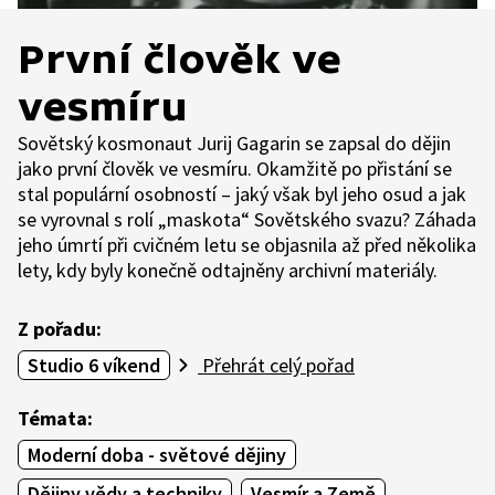
První člověk ve
vesmíru
Sovětský kosmonaut Jurij Gagarin se zapsal do dějin
jako první člověk ve vesmíru. Okamžitě po přistání se
stal populární osobností – jaký však byl jeho osud a jak
se vyrovnal s rolí „maskota“ Sovětského svazu? Záhada
jeho úmrtí při cvičném letu se objasnila až před několika
lety, kdy byly konečně odtajněny archivní materiály.
Z pořadu:
Studio 6 víkend
Přehrát celý pořad
Témata:
Moderní doba - světové dějiny
Dějiny vědy a techniky
Vesmír a Země