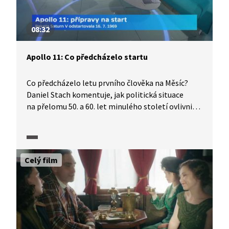
08:32
Apollo 11: Co předcházelo startu
Co předcházelo letu prvního člověka na Měsíc?
Daniel Stach komentuje, jak politická situace
na přelomu 50. a 60. let minulého století ovlivnila
soupeření tehdejšího Sovětského svazu
a Spojených států amerických o prvenství
při dobývání vesmíru. Jaké události vedly
prezidenta J. F. Kennedyho k uspíšení příprav letu
Celý film
na Měsíc a jak přípravy ovlivnila tragédie lodi
Apollo 1. Pořad je součástí série, kterou ČT
připravila k 50. výročí přistání člověka na Měsíci.