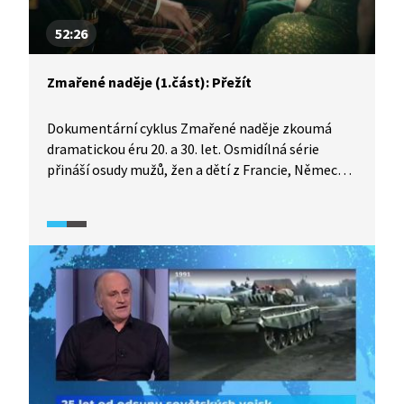
52:26
Zmařené naděje (1.část): Přežít
Dokumentární cyklus Zmařené naděje zkoumá
dramatickou éru 20. a 30. let. Osmidílná série
přináší osudy mužů, žen a dětí z Francie, Německa,
Itálie, Velké Británie, Rakouska, Švédska, Polska
a Sovětského svazu pomocí deníků, dopisů
a pamětí.