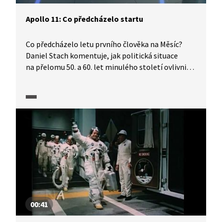
Apollo 11: Co předcházelo startu
Co předcházelo letu prvního člověka na Měsíc?
Daniel Stach komentuje, jak politická situace
na přelomu 50. a 60. let minulého století ovlivnila
soupeření tehdejšího Sovětského svazu
a Spojených států amerických o prvenství
při dobývání vesmíru. Jaké události vedly
prezidenta J. F. Kennedyho k uspíšení příprav letu
na Měsíc a jak přípravy ovlivnila tragédie lodi
Apollo 1. Pořad je součástí série, kterou ČT
připravila k 50. výročí přistání člověka na Měsíci.
00:41