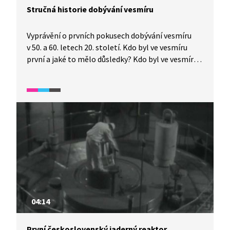
Stručná historie dobývání vesmíru
Vyprávění o prvních pokusech dobývání vesmíru
v 50. a 60. letech 20. století. Kdo byl ve vesmíru
první a jaké to mělo důsledky? Kdo byl ve vesmíru
dřív než lidé?
04:14
První československý jaderný reaktor