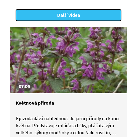
Další videa
07:06
Květnová příroda
Epizoda dává nahlédnout do jarní přírody na konci
května. Představuje mláďata lišky, ptáčata výra
velkého, sýkory modřinky a celou řadu rostlin,