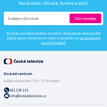
Nová videa, témata, funkce a další.
Novinky posíláme jednou za měsíc. Nebudeme vám posílat
žádný spam. Vložením e-mailu souhlasíte se
zpracováním
osobních údajů
.