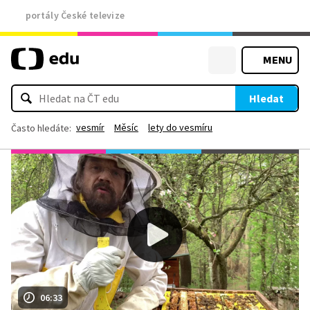
portály České televize
MENU
Hledat
vesmír
Měsíc
lety do vesmíru
Často hledáte:
06:33