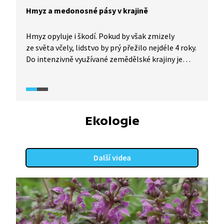
Hmyz a medonosné pásy v krajině
Hmyz opyluje i škodí. Pokud by však zmizely
ze světa včely, lidstvo by prý přežilo nejdéle 4 roky.
Do intenzivně využívané zemědělské krajiny je
potřeba navrátit medonosné či krmné pásy.
Nejenže dávají úrodu, jsou především oázou života
a farmářům mohou sloužit jako protierozní
opatření. Vůbec nemusí být široké, stačí i deset
metrů.
Ekologie
Další videa