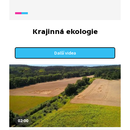
z nichž nejvzácnější jsou prstnatce bezové. Dále
jsou zmíněny celoročně kvetoucí hluchavky
nachové, jejichž semena přenášejí mravenci, a v
parcích kvetoucí zlaté deště.
Krajinná ekologie
Další videa
02:00