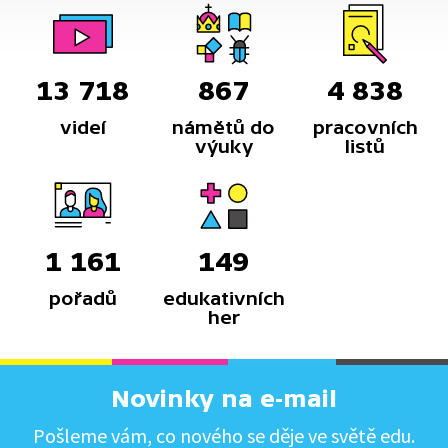
13 718
867
4 838
videí
námětů do
pracovních
výuky
listů
1 161
149
pořadů
edukativních
her
Novinky na e-mail
Pošleme vám, co nového se děje ve světě edu.