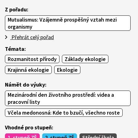
Z pořadu:
Mutualismus: Vzájemně prospěšný vztah mezi
organismy
Přehrát celý pořad
Témata:
Rozmanitost přírody
Základy ekologie
Krajinná ekologie
Ekologie
Námět do výuky:
Mezinárodní den životního prostředí: videa a
pracovní listy
Včela medonosná: Kde to bzučí, všechno roste
Vhodné pro stupeň:
1. stupeň ZŠ
2. stupeň ZŠ
Střední škola