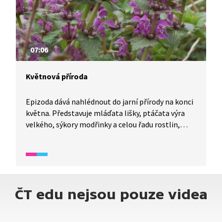
07:06
Květnová příroda
Epizoda dává nahlédnout do jarní přírody na konci
května. Představuje mláďata lišky, ptáčata výra
velkého, sýkory modřinky a celou řadu rostlin,
z nichž nejvzácnější jsou prstnatce bezové. Dále
jsou zmíněny celoročně kvetoucí hluchavky
nachové, jejichž semena přenášejí mravenci, a v
parcích kvetoucí zlaté deště.
ČT edu nejsou pouze videa