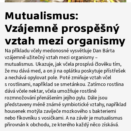
Mutualismus:
Vzájemně prospěšný
vztah mezi organismy
Na příkladu včely medonosné vysvětluje Dan Bárta
vzájemně užitečný vztah mezi organismy –
mutualismus. Ukazuje, jak včela prospívá člověku tím,
že mu dává med, a on ji na oplátku poskytuje přístřešek
a nechává opylovat pole. Poté zmiňuje vztah včel
s rostlinami, například se smetánkou. Zatímco rostlina
dává včele nektar, včela umožňuje rostlině
rozmnožování přenášením jejího pylu. Dále jsou
představeny méně známé symbiotické vztahy, například
housenek motýla zavíječe mozkového s bakteriemi
nebo fíkovníku s vosičkami. A na závěr je mutualismus
přirovnán k obchodu, ze kterého každý něco získává.