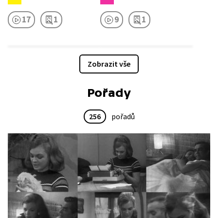
17
1
9
1
Zobrazit vše
Pořady
256
pořadů