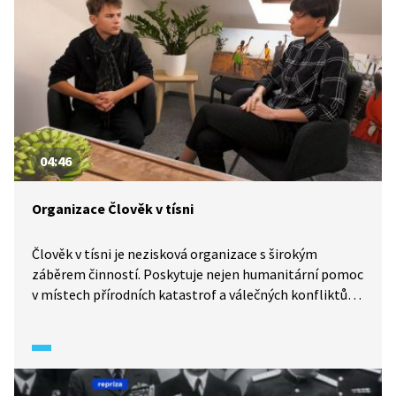
04:46
Organizace Člověk v tísni
Člověk v tísni je nezisková organizace s širokým
záběrem činností. Poskytuje nejen humanitární pomoc
v místech přírodních katastrof a válečných konfliktů,
ale i rozvojovou pomoc v zemích třetího světa.
Podívejte se na reportáž z pořadu Wifina (2017), kde je
organizace představena.