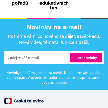
pořadů
edukativních
her
Novinky na e-mail
Pošleme vám, co nového se děje ve světě edu.
Nová videa, témata, funkce a další.
Novinky posíláme jednou za měsíc. Nebudeme vám posílat
žádný spam. Vložením e-mailu souhlasíte se
zpracováním
osobních údajů
.