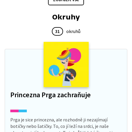
v tomto sporu hrají média? Jaké je postavení mužů
ve školství a k čemu je dobrý projekt Muži do školství?
Okruhy
31
okruhů
Princezna Prga zachraňuje
Prga je sice princezna, ale rozhodně ji nezajímají
botičky nebo šatičky. To, co jí leží na srdci, je naše