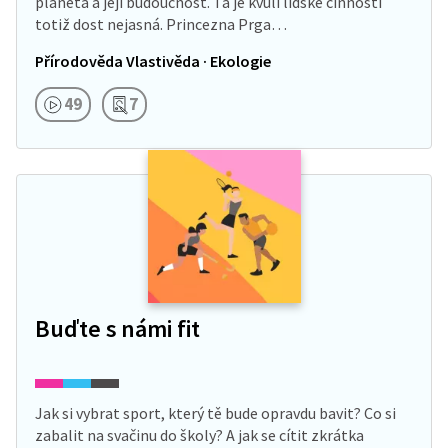
planeta a její budoucnost. Ta je kvůli lidské činnosti
totiž dost nejasná. Princezna Prga…
Přírodověda Vlastivěda · Ekologie
49
7
Buďte s námi fit
Jak si vybrat sport, který tě bude opravdu bavit? Co si
zabalit na svačinu do školy? A jak se cítit zkrátka