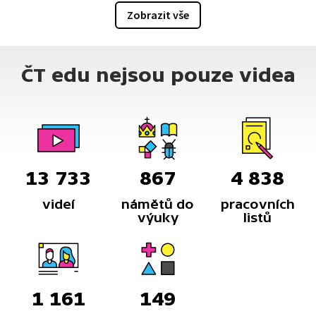
Zobrazit vše
ČT edu nejsou pouze videa
13 733
867
4 838
videí
námětů do
pracovních
výuky
listů
1 161
149