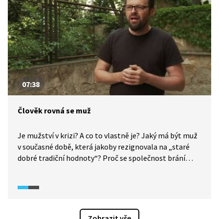
07:38
Člověk rovná se muž
Je mužství v krizi? A co to vlastně je? Jaký má být muž
v současné době, která jakoby rezignovala na „staré
dobré tradiční hodnoty“? Proč se společnost brání
rovnoprávnosti? Jak a kde hledat a vytvářet hodnoty
nové? Je muž v naší společnosti stále brán jako opora,
která není nikdy slabá a nikdy nebrečí? Proč si lidé stále
nejsou rovni? Proč primárním, tedy tím
zodpovědnějším rodičem, je stále matka a jakou roli
Zobrazit vše