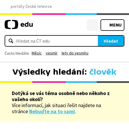
portály České televize
MENU
Hledat
Měsíc
vesmír
lety do vesmíru
Často hledáte:
Výsledky hledání:
člověk
Dotýká se vás téma osobně nebo někoho z
vašeho okolí?
Více informací, jak situaci řešit najdete na
stránce
Nebuďte na to sami
.