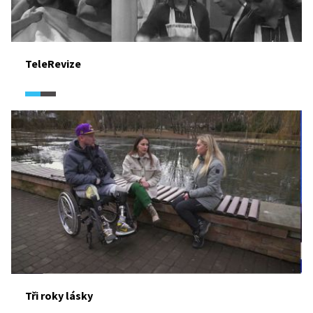
TeleRevize
Tři roky lásky