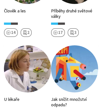
Člověk a les
Příběhy druhé světové
války
14
2
17
3
U lékaře
Jak snížit množství
odpadu?