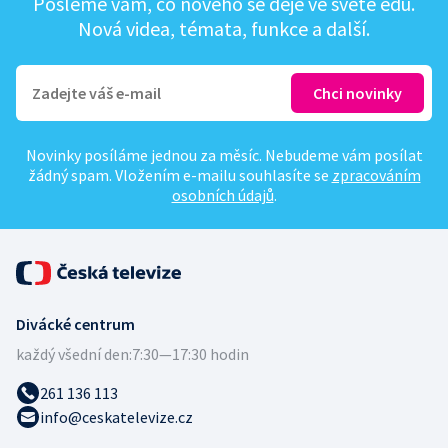
Pošleme vám, co nového se děje ve světě edu.
Nová videa, témata, funkce a další.
Novinky posíláme jednou za měsíc. Nebudeme vám posílat
žádný spam. Vložením e-mailu souhlasíte se
zpracováním
osobních údajů
.