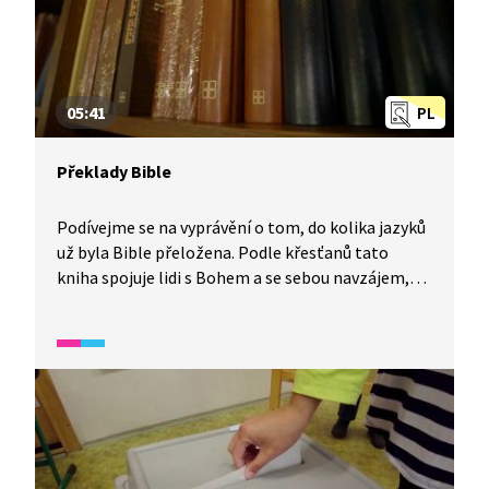
05:41
PL
Překlady Bible
Podívejme se na vyprávění o tom, do kolika jazyků
už byla Bible přeložena. Podle křesťanů tato
kniha spojuje lidi s Bohem a se sebou navzájem,
což je opakem rozdělení, ke kterému došlo
při stavbě Babylonské věže. 97 % ze všech lidí
může Bibli číst v jazyce, kterému rozumějí.