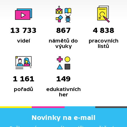
13 733
867
4 838
videí
námětů do
pracovních
výuky
listů
1 161
149
pořadů
edukativních
her
Novinky na e-mail