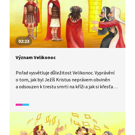
02:23
Význam Velikonoc
Pořad vysvětluje důležitost Velikonoc. Vyprávění
o tom, jak byl Ježíš Kristus neprávem obviněn
a odsouzen k trestu smrti na kříži a jak si křesťané
dnes událost připomínají.