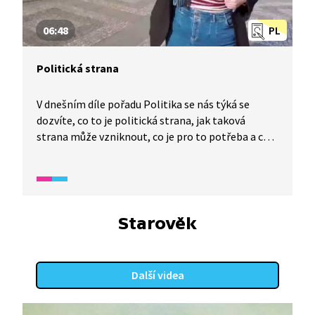
06:48
PL
Politická strana
V dnešním díle pořadu Politika se nás týká se
dozvíte, co to je politická strana, jak taková
strana může vzniknout, co je pro to potřeba a co
politická strana dělá. Co může ovlivnit, jaké
podmínky musí splnit a na co má v případě svého
úspěchu nárok?
Starověk
Další videa