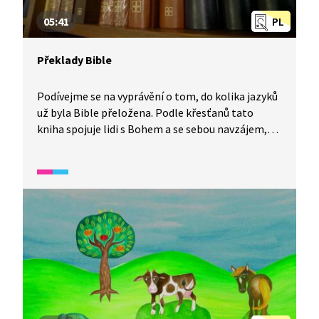
05:41
PL
Překlady Bible
Podívejme se na vyprávění o tom, do kolika jazyků
už byla Bible přeložena. Podle křesťanů tato
kniha spojuje lidi s Bohem a se sebou navzájem,
což je opakem rozdělení, ke kterému došlo
při stavbě Babylonské věže. 97 % ze všech lidí
může Bibli číst v jazyce, kterému rozumějí.