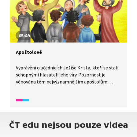
05:49
Apoštolové
Vyprávění o učednících Ježíše Krista, kteří se stali
schopnými hlasateli jeho víry. Pozornost je
věnována těm nejvýznamnějším apoštolům:
Petrovi, Štěpánovi a Saulovi, který se stal Pavlem.
ČT edu nejsou pouze videa