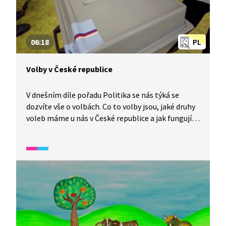
06:18
PL
Volby v České republice
V dnešním díle pořadu Politika se nás týká se
dozvíte vše o volbách. Co to volby jsou, jaké druhy
voleb máme u nás v České republice a jak fungují.
A jak se máme rozhodnout, koho máme volit?
I to se dozvíte.