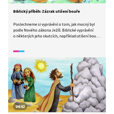
Biblický příběh: Zázrak utišení bouře
Poslechneme si vyprávění o tom, jak mocný byl
podle Nového zákona Ježíš. Biblické vyprávění
o některých jeho skutcích, například utišení bouře,
včetně morálního ponaučení, které z něj vyplývá.
04:42