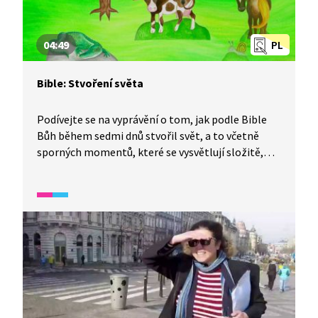
04:49
PL
Bible: Stvoření světa
Podívejte se na vyprávění o tom, jak podle Bible
Bůh během sedmi dnů stvořil svět, a to včetně
sporných momentů, které se vysvětlují složitě,
jako je například délka dne před stvořením Slunce.
To přece určuje, kdy končí a začíná den.