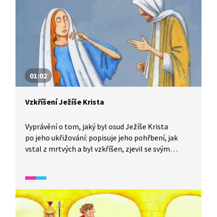
01:02
Vzkříšení Ježíše Krista
Vyprávění o tom, jaký byl osud Ježíše Krista
po jeho ukřižování: popisuje jeho pohřbení, jak
vstal z mrtvých a byl vzkříšen, zjevil se svým
učedníkům a poté odešel do nebe.