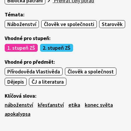
Biblická pátrání
Přehrát celý pořad
Témata:
Náboženství
Člověk ve společnosti
Starověk
Vhodné pro stupeň:
1. stupeň ZŠ
2. stupeň ZŠ
Vhodné pro předmět:
Přírodověda Vlastivěda
Člověk a společnost
Dějepis
ČJ a literatura
Klíčová slova:
náboženství
křesťanství
etika
konec světa
apokalypsa