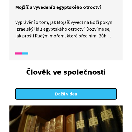
Mojžíš a vyvedení z egyptského otroctví
Vyprávění o tom, jak Mojžíš vyvedl na Boží pokyn
izraelský lid z egyptského otroctví. Dozvíme se,
jak prošli Rudým mořem, které před nimi Bůh
zázračně rozdělil, jak Bůh zajistil lidu potravu a co
je to mana. A proč to vlastně není důležité? I to se
dozvíme.
Člověk ve společnosti
Další videa