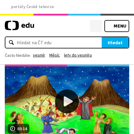
portály České televize
MENU
Hledat
vesmír
Měsíc
lety do vesmíru
Často hledáte:
03:14