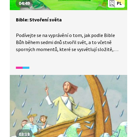
04:49
PL
Bible: Stvoření světa
Podívejte se na vyprávění o tom, jak podle Bible
Bůh během sedmi dnů stvořil svět, a to včetně
sporných momentů, které se vysvětlují složitě,
jako je například délka dne před stvořením Slunce.
To přece určuje, kdy končí a začíná den.
03:18