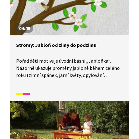
04:49
Stromy: Jabloň od zimy do podzimu
Pořad děti motivuje úvodní básní „Jabloňka“.
Názorně ukazuje proměny jabloně během celého
roku (zimní spánek, jarní květy, opylování
včelkami, dozrávání a podzimní plody, jablka).
Popisuje jablko zvenku i zevnitř, včetně
pojmenování jeho částí. Součástí jsou i nápady, co
všechno se dá z jablek udělat a vyrobit. Pojďte se
podívat s námi.