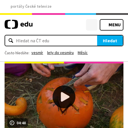
portály České televize
MENU
Hledat
vesmír
lety do vesmíru
Měsíc
Často hledáte:
04:48