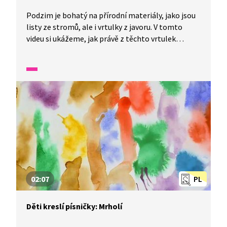
Podzim je bohatý na přírodní materiály, jako jsou
listy ze stromů, ale i vrtulky z javoru. V tomto
videu si ukážeme, jak právě z těchto vrtulek
vyrobit krásné vážky. Kromě vrtulek budeme
potřebovat také akrylové barvy, tavnou pistoli,
tenké klacíky a provázek nebo drátek na zavěšení.
Tak s chutí do toho!
02:07
PL
Děti kreslí písničky: Mrholí