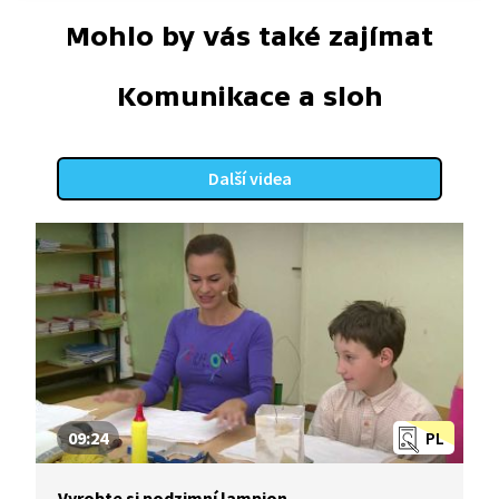
Mohlo by vás také zajímat
Komunikace a sloh
Další videa
09:24
PL
Vyrobte si podzimní lampion