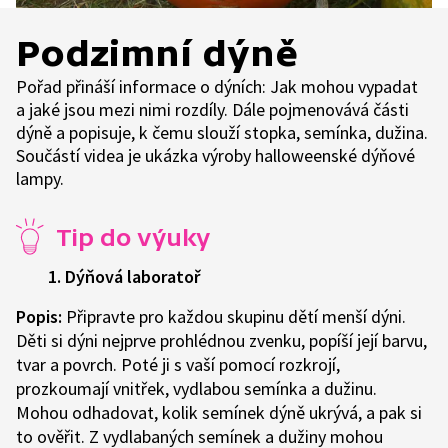
Podzimní dýně
Pořad přináší informace o dýních: Jak mohou vypadat
a jaké jsou mezi nimi rozdíly. Dále pojmenovává části
dýně a popisuje, k čemu slouží stopka, semínka, dužina.
Součástí videa je ukázka výroby halloweenské dýňové
lampy.
Tip do výuky
1. Dýňová laboratoř
Popis:
Připravte pro každou skupinu dětí menší dýni.
Děti si dýni nejprve prohlédnou zvenku, popíší její barvu,
tvar a povrch. Poté ji s vaší pomocí rozkrojí,
prozkoumají vnitřek, vydlabou semínka a dužinu.
Mohou odhadovat, kolik semínek dýně ukrývá, a pak si
to ověřit. Z vydlabaných semínek a dužiny mohou