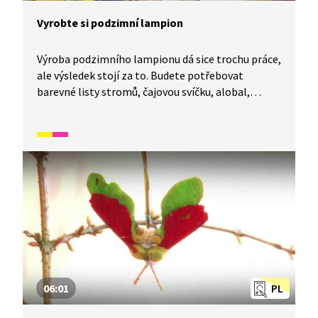
Vyrobte si podzimní lampion
Výroba podzimního lampionu dá sice trochu práce,
ale výsledek stojí za to. Budete potřebovat
barevné listy stromů, čajovou svíčku, alobal,
štětec, disperzní lepidlo, pečicí papír, drátek,
šídlo, nůžky, papírovou krabičku od sýrů
a sešívačku. Každý lampion je originál a záleží jen
na vás, jak bude vypadat.
06:01
PL