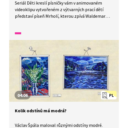
Seriál Děti kreslí písničky vám v animovaném
videoklipu vytvořeném z výtvarných prací dětí
představí píseň Mrholí, kterou zpívá Waldemar
Matuška.
04:06
PL
Kolik odstínů má modrá?
Václav Špála maloval různými odstíny modré.