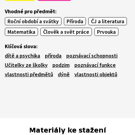
Vhodné pro předmět:
Roční období a svátky
Příroda
ČJ a literatura
Matematika
Člověk a svět práce
Prvouka
Klíčová slova:
dítě a psychika
příroda
poznávací schopnosti
Učitelky ze školky
podzim
poznávací funkce
vlastnosti předmětů
dýně
vlastnosti objektů
Materiály ke stažení