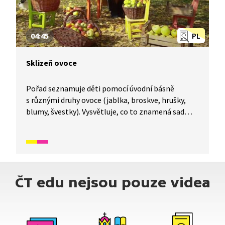
04:45
PL
Sklizeň ovoce
Pořad seznamuje děti pomocí úvodní básně
s různými druhy ovoce (jablka, broskve, hrušky,
blumy, švestky). Vysvětluje, co to znamená sad
a jak a kdy se má správně sklízet ovoce. Pomocí
lupy zkoumá a objevuje, co se ukrývá uvnitř ovoce.
Nakonec dětem vysvětlí rozdíl mezi pojmy
peckoviny a jádroviny.
ČT edu nejsou pouze videa