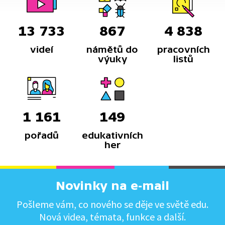
13 733
867
4 838
videí
námětů do
pracovních
výuky
listů
1 161
149
pořadů
edukativních
her
Novinky na e-mail
Pošleme vám, co nového se děje ve světě edu.
Nová videa, témata, funkce a další.