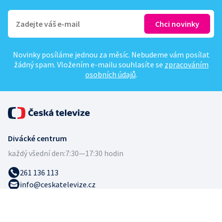
Novinky posíláme jednou za měsíc. Nebudeme vám posílat
žádný spam. Vložením e-mailu souhlasíte se
zpracováním
osobních údajů
.