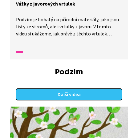
Vážky z javorových vrtulek
Podzim je bohatý na přírodní materiály, jako jsou
listy ze stromů, ale i vrtulky z javoru. V tomto
videu si ukážeme, jak právě z těchto vrtulek
vyrobit krásné vážky. Kromě vrtulek budeme
potřebovat také akrylové barvy, tavnou pistoli,
tenké klacíky a provázek nebo drátek na zavěšení.
Tak s chutí do toho!
Podzim
Další videa