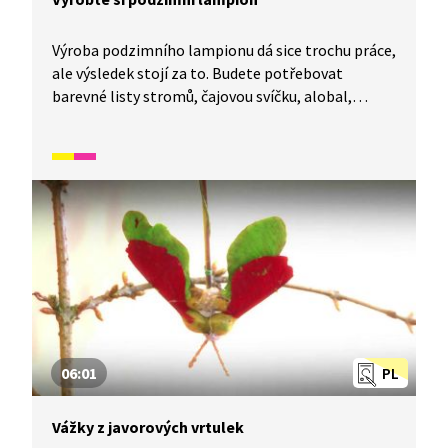
Výroba podzimního lampionu dá sice trochu práce,
ale výsledek stojí za to. Budete potřebovat
barevné listy stromů, čajovou svíčku, alobal,
štětec, disperzní lepidlo, pečicí papír, drátek,
šídlo, nůžky, papírovou krabičku od sýrů
a sešívačku. Každý lampion je originál a záleží jen
na vás, jak bude vypadat.
06:01
PL
Vážky z javorových vrtulek