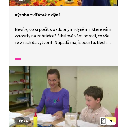
Výroba zvířátek z dýní
Nevíte, co si počít s ozdobnými dýněmi, které vám
vyrostly na zahrádce? Šikulové vám poradí, co vše
se z nich dá vytvořit. Nápadů mají spoustu. Nechte
se inspirovat a uvidíte, že se i vám nějaké
to zvířátko podaří vytvořit.
09:24
PL