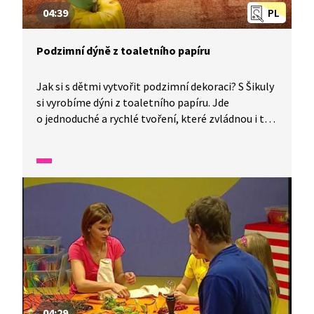
04:39
PL
Podzimní dýně z toaletního papíru
Jak si s dětmi vytvořit podzimní dekoraci? S Šikuly
si vyrobíme dýni z toaletního papíru. Jde
o jednoduché a rychlé tvoření, které zvládnou i ti
nejmenší! Potřebovat budete: toaletní papír,
nůžky, fix, látku, klacík a filc.
04:29