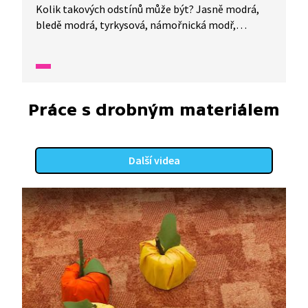
Kolik takových odstínů může být? Jasně modrá,
bledě modrá, tyrkysová, námořnická modř,
královská modř, tmavě modrá... Myslíte, že se dá
modrou namalovat kůra stromu nebo kopec?
Podívejte se.
Práce s drobným materiálem
Další videa