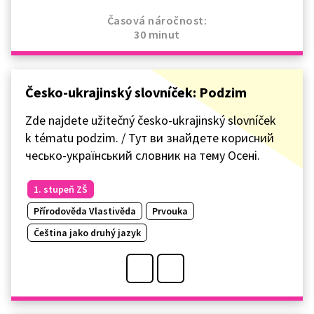
Časová náročnost:
30 minut
Česko-ukrajinský slovníček: Podzim
Zde najdete užitečný česko-ukrajinský slovníček
k tématu podzim. / Тут ви знайдете корисний
чесько-український словник на тему Осені.
1. stupeň ZŠ
Přírodověda Vlastivěda
Prvouka
Čeština jako druhý jazyk