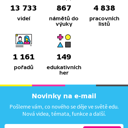
13 733
867
4 838
videí
námětů do
pracovních
výuky
listů
1 161
149
pořadů
edukativních
her
Novinky na e-mail
Pošleme vám, co nového se děje ve světě edu.
Nová videa, témata, funkce a další.