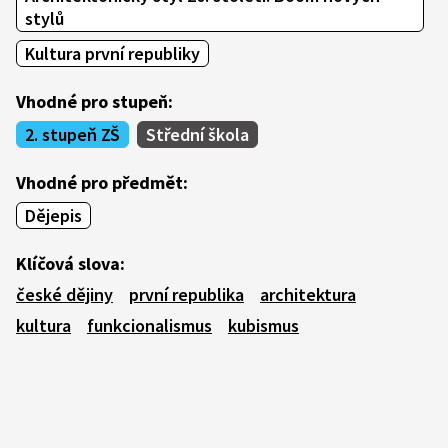
stylů
Kultura první republiky
Vhodné pro stupeň:
2. stupeň ZŠ
Střední škola
Vhodné pro předmět:
Dějepis
Klíčová slova:
české dějiny
první republika
architektura
kultura
funkcionalismus
kubismus