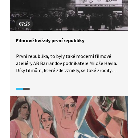
07:25
Filmové hvězdy první republiky
První republika, to byly také moderní filmové
ateliéry AB Barrandov podnikatele Miloše Havla.
Díky filmům, které zde vznikly, se také zrodily
nové filmové celebrity. Vlasta Burian se proslavil
se svými komediemi nejen u nás, ale i v Německu.
Rovněž Hugo Haas tu natočil řadu filmů. Jiří
Voskovec a Jan Werich v ateliérech natočili např.
film Hej rup, který humornou formou popisoval
potíže českých občanů s ekonomickou krizí.