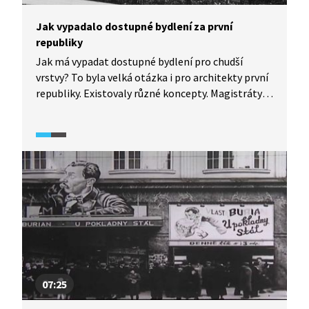
Jak vypadalo dostupné bydlení za první
republiky
Jak má vypadat dostupné bydlení pro chudší
vrstvy? To byla velká otázka i pro architekty první
republiky. Existovaly různé koncepty. Magistráty
velkých měst stavěly většinou řádky domů v zeleni
a Tomáš Baťa ve Zlíně levné rodinné domy pro své
dělníky.
07:25