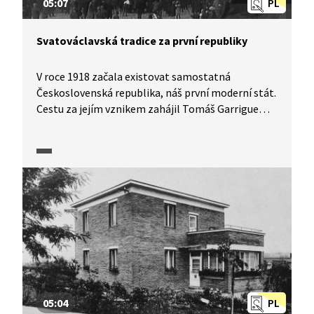
05:07
PL
Svatováclavská tradice za první republiky
V roce 1918 začala existovat samostatná
Československá republika, náš první moderní stát.
Cestu za jejím vznikem zahájil Tomáš Garrigue
Masaryk 6. července 1915, když se na 500. výročí
upálení Jana Husa přihlásil k jeho odkazu. Blížící
se milénium smrti svatého Václava přineslo první
republice otázku, jak se s oběma tradicemi,
husovskou i svatováclavskou, vypořádat. A ke které
z nich se nový stát má hlásit?
05:04
PL