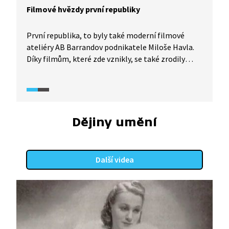
Filmové hvězdy první republiky
První republika, to byly také moderní filmové
ateliéry AB Barrandov podnikatele Miloše Havla.
Díky filmům, které zde vznikly, se také zrodily
nové filmové celebrity. Vlasta Burian se proslavil
se svými komediemi nejen u nás, ale i v Německu.
Rovněž Hugo Haas tu natočil řadu filmů. Jiří
Voskovec a Jan Werich v ateliérech natočili např.
film Hej rup, který humornou formou popisoval
Dějiny umění
potíže českých občanů s ekonomickou krizí.
Další videa