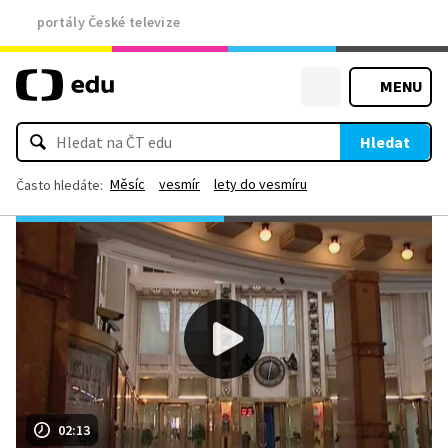
portály České televize
MENU
Hledat
Měsíc
vesmír
lety do vesmíru
Často hledáte:
02:13