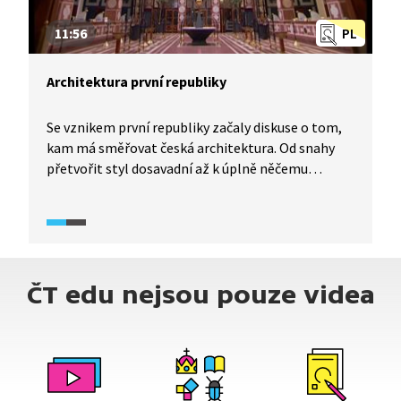
11:56
PL
Architektura první republiky
Se vznikem první republiky začaly diskuse o tom,
kam má směřovat česká architektura. Od snahy
přetvořit styl dosavadní až k úplně něčemu
novému, inspirovanému novou technickou dobou,
s důrazem na funkci, a ne zdobnost.
Od rondokubismu k funkcionalismu. Podívejte se
některé ikonické stavby té doby.
ČT edu nejsou pouze videa