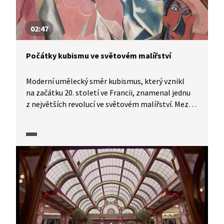
02:47
Počátky kubismu ve světovém malířství
Moderní umělecký směr kubismus, který vznikl
na začátku 20. století ve Francii, znamenal jednu
z největších revolucí ve světovém malířství. Mezi
jeho hlavní představitele patří Pablo Picasso
a Georges Braque. A právě jejich kubistická éra je
zachycena v pasáži z dokumentárního cyklu
Moderna, avantgarda: Příběh umění 1. poloviny 20.
století (2025). Pasáž zahrnuje také několik ukázek
obrazů i výstižné představení tohoto směru.