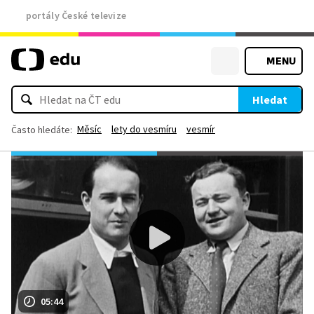
portály České televize
MENU
Hledat
Měsíc
lety do vesmíru
vesmír
Často hledáte:
05:44