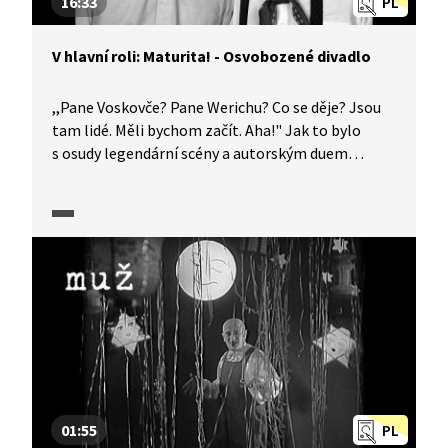
16:33
PL
V hlavní roli: Maturita! - Osvobozené divadlo
,,Pane Voskovče? Pane Werichu? Co se děje? Jsou
tam lidé. Měli bychom začít. Aha!" Jak to bylo
s osudy legendární scény a autorským duem
Voskovec + Werich? A jak jejich tvorbu
charakterizovat u maturity? Pomůže vám seriál
V hlavní roli: Maturita!
01:55
PL