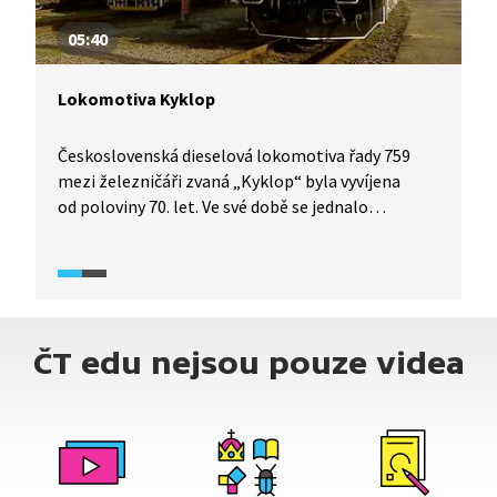
05:40
Lokomotiva Kyklop
Československá dieselová lokomotiva řady 759
mezi železničáři zvaná „Kyklop“ byla vyvíjena
od poloviny 70. let. Ve své době se jednalo
o moderní výkonnou a rychlou lokomotivu, která
dosahovala v testech skvělých výsledků. Její vývoj
však byl zásahem vyšších míst zastaven. Důvody
nejsou dodnes zcela jasné, i když pravděpodobně
šlo o reakci na ropnou krizi 1973. Následně stát
ČT edu nejsou pouze videa
preferoval elektrifikaci československé železniční
sítě.