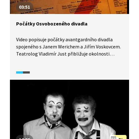
03:51
Počátky Osvobozeného divadla
Video popisuje počátky avantgardního divadla
spojeného s Janem Werichem a Jiřím Voskovcem.
Teatrolog Vladimír Just přibližuje okolnosti
vzniku a méně známé souvislosti počátků
Osvobozeného divadla.