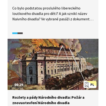
Co bylo podstatou proslulého libereckého
loutkového divadla pro děti? A jak vznikl název
Naivního divadla? Ve vybrané pasáži z dokumentu
o Naivním divadle vypráví nejen Jan Schmidt,
zakladatel souboru, jeho umělecký vedoucí
a režisér, ale i herci nebo například dramaturg
Pavel Polák. Dozvíte se, jak se divadlo formovalo,
jak bylo propojeno se začínajícím divadlem Ypsilon
a jak se z něj skrze tvůrčí osobnosti stal fenomén.
Video je doplněno o záběry z vybraných
divadelních her i dobové plakáty.
08:29
PL
Rozlety a pády Národního divadla: Požár a
znovuotevření Národního divadla