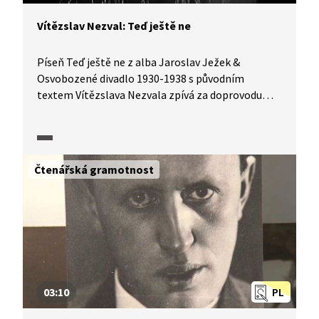
Vítězslav Nezval: Teď ještě ne
Píseň Teď ještě ne z alba Jaroslav Ježek &
Osvobozené divadlo 1930-1938 s původním
textem Vítězslava Nezvala zpívá za doprovodu
Jazz-orchestru Jaroslav Gradwohl.
Čtenářská gramotnost
03:10
PL