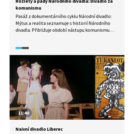
Rozlety a pády Národního divadla: Divadlo za
komunismu
Pasáž z dokumentárního cyklu Národní divadlo:
Mýtus a realita seznamuje s historií Národního
divadla. Přibližuje období nástupu komunismu
u nás a jeho vliv na tvorbu Národního divadla. Také
pojednává o osudech některých českých herců,
divadelních režisérů a dalších postav, které byly
součástí Národního divadla.
11:40
Naivní divadlo Liberec