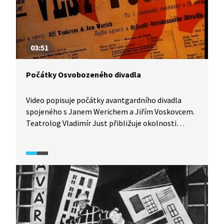
03:51
Počátky Osvobozeného divadla
Video popisuje počátky avantgardního divadla
spojeného s Janem Werichem a Jiřím Voskovcem.
Teatrolog Vladimír Just přibližuje okolnosti
vzniku a méně známé souvislosti počátků
Osvobozeného divadla.