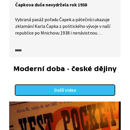
Čapkova duše nevydržela rok 1938
Vybraná pasáž pořadu Čapek a pátečníci ukazuje
zklamání Karla Čapka z politického vývoje v naší
republice po Mnichovu 1938 i nenávistnou
kampaň, která přispěla k jeho předčasné smrti
v prosinci téhož roku.
Moderní doba - české dějiny
Další videa