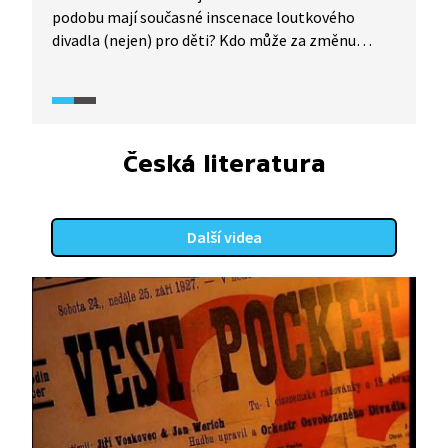
podobu mají současné inscenace loutkového
divadla (nejen) pro děti? Kdo může za změnu
repertoáru i způsobu tvorby? Vybraná pasáž
představuje současnou tvorbu Naivního divadla
i jeho členy a tvůrce. Ve druhé části se dozvíte
i něco málo o Festivalu loutkových divadel, který
se pravidelně koná v Liberci. Video je doplněno
Česká literatura
o záběry z vybraných divadelních her.
Další videa