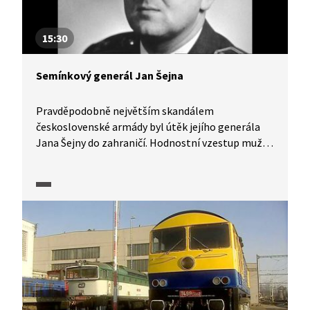
15:30
Semínkový generál Jan Šejna
Pravděpodobně největším skandálem
československé armády byl útěk jejího generála
Jana Šejny do zahraničí. Hodnostní vzestup muže
bez vzdělání byl možný jen díky politickým
vazbám. Jeho významným podporovatelem byl
totiž prezident Antonín Novotný. Co vedlo Jana
Šejnu k útěku za železnou oponu? A jaké důsledky
to mělo pro armádu i politiku? Podívejte se
na příběh jedné kariéry.