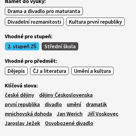
Námět do výuky:
Drama a divadlo pro maturanta
Divadelní rozmanitosti
Kultura první republiky
Vhodné pro stupeň:
2. stupeň ZŠ
Střední škola
Vhodné pro předmět:
Dějepis
ČJ a literatura
Umění a kultura
Klíčová slova:
české dějiny
dějiny Československa
první republika
divadlo
umění
dramatik
mnichovská dohoda
Jan Werich
Jiří Voskovec
Jaroslav Ježek
Osvobozené divadlo