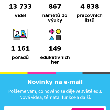
13 733
867
4 838
videí
námětů do
pracovních
výuky
listů
1 161
149
pořadů
edukativních
her
Novinky na e-mail
Pošleme vám, co nového se děje ve světě edu.
Nová videa, témata, funkce a další.