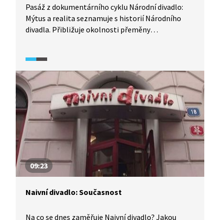
Pasáž z dokumentárního cyklu Národní divadlo:
Mýtus a realita seznamuje s historií Národního
divadla. Přibližuje okolnosti přeměny
Prozatímního divadla na Národní divadlo, vyhoření
Národního divadla a jeho znovuotevření. Dále se
zmiňuje o cizích operách, které byly v Národním
divadle jako první hrány, a v poslední řadě
připomíná spor o Rukopisy zelenohorský
a královédvorský a jejich vliv na vnímání české
historie.
09:23
Naivní divadlo: Současnost
Na co se dnes zaměřuje Naivní divadlo? Jakou