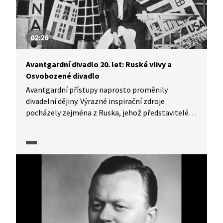
02:26
Avantgardní divadlo 20. let: Ruské vlivy a
Osvobozené divadlo
Avantgardní přístupy naprosto proměnily
divadelní dějiny. Výrazné inspirační zdroje
pocházely zejména z Ruska, jehož představitelé
ovlivnili i naše tvůrce, kteří stáli u zrodu
Osvobozeného divadla (tehdy ještě bez ikonické
dvojice V+W). Pasáž z dokumentárního cyklu
Moderna, avantgarda: Příběh umění 1. poloviny 20.
století (2025) ozřejmí východiska ruského
divadelního konstruktivismu i vznik a tvůrčí
principy raného Osvobozeného divadla.