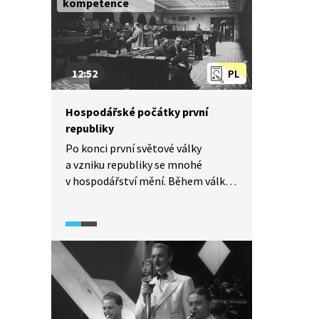
kompetence
moderní meziválečné architektury
s důrazem na sociální aspekty
bydlení. Svou vizi Tomáš Baťa
úspěšně vyvážel do celého světa.
12:52
PL
Hospodářské počátky první
republiky
Po konci první světové války
a vzniku republiky se mnohé
v hospodářství mění. Během války
se ženy dostaly do mnoha
mužských rolí, po ní
v Československu dostávají volební
právo. Nový stát přijímá celou řadu
zákonů, např. zavádí
osmihodinovou pracovní dobu,
podporu v nezaměstnanosti
a úrazové pojištění. Pro mnoho