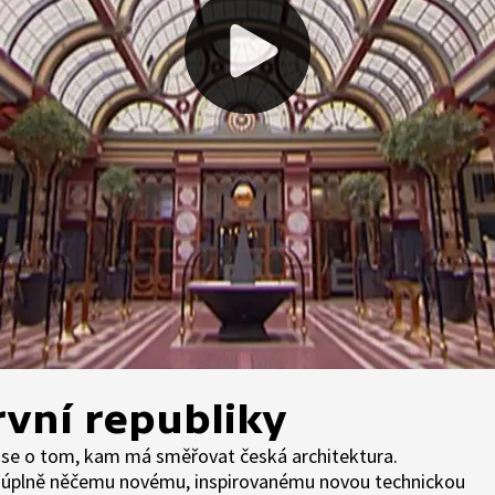
rvní republiky
kuse o tom, kam má směřovat česká architektura.
 k úplně něčemu novému, inspirovanému novou technickou