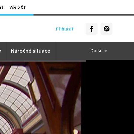
rt
Vše o ČT
Přihlásit
y
Náročné situace
Další