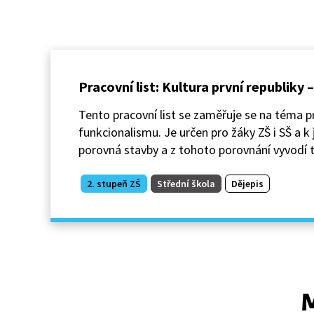
Pracovní list: Kultura první republiky 
Tento pracovní list se zaměřuje se na téma p
funkcionalismu. Je určen pro žáky ZŠ i SŠ a k
porovná stavby a z tohoto porovnání vyvodí ty
2. stupeň ZŠ
Střední škola
Dějepis
M