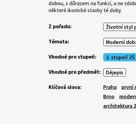
dobou, s důrazem na funkci, a ne zdo
některé ikonické stavby té doby.
Z pořadu:
Životní styl 
Témata:
Moderní doba
Vhodné pro stupeň:
2. stupeň ZŠ
Vhodné pro předmět:
Dějepis
Klíčová slova:
Praha
první 
Brno
modern
architektura 2