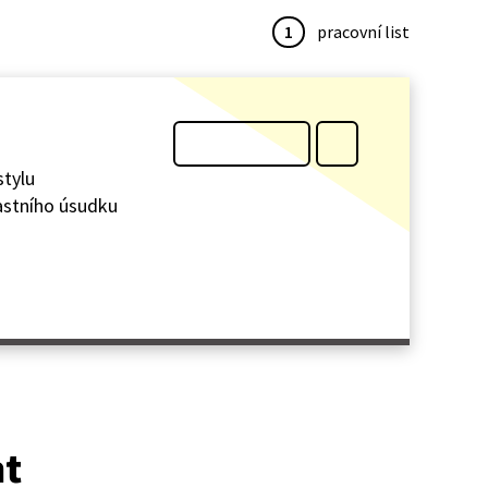
1
pracovní list
stylu
lastního úsudku
at