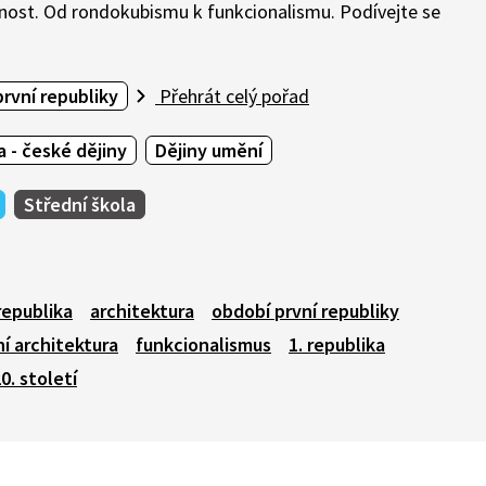
bnost. Od rondokubismu k funkcionalismu. Podívejte se
první republiky
Přehrát celý pořad
 - české dějiny
Dějiny umění
Střední škola
republika
architektura
období první republiky
í architektura
funkcionalismus
1. republika
0. století