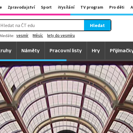
e
Zpravodajství
Sport
iVysílání
TV program
Pro děti
A
Hledat
vesmír
Měsíc
lety do vesmíru
hledáte:
ruhy
Náměty
Pracovní listy
Hry
Přijímačk