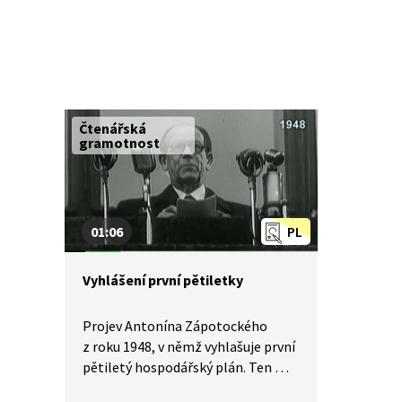
Čtenářská
gramotnost
01:06
PL
Vyhlášení první pětiletky
Projev Antonína Zápotockého
z roku 1948, v němž vyhlašuje první
pětiletý hospodářský plán. Ten měl
rovnoměrně rozložit výrobu