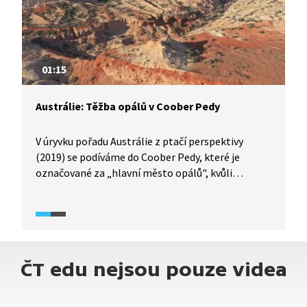
01:15
Austrálie: Těžba opálů v Coober Pedy
V úryvku pořadu Austrálie z ptačí perspektivy
(2019) se podíváme do Coober Pedy, které je
označované za „hlavní město opálů", kvůli
množství těchto drahokamů, které se zde těžily.
Město je také známé svými podzemními domy,
které chrání tamní obyvatele před vysokými
teplotami.
ČT edu nejsou pouze videa