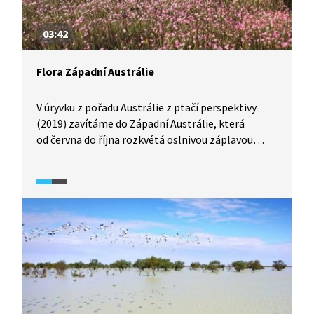
03:42
Flora Západní Austrálie
V úryvku z pořadu Austrálie z ptačí perspektivy
(2019) zavítáme do Západní Austrálie, která
od června do října rozkvétá oslnivou záplavou
pestrobarevných květů. Vydejte se s námi na výlet
za florou, která patří k tomu nejpůsobivějšímu, co
může Austrálie nabídnout.