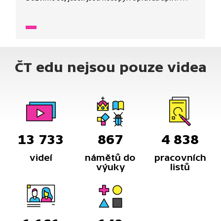
To a další mýty nám vysvětlí tento díl.
ČT edu nejsou pouze videa
13 733
867
4 838
videí
námětů do
pracovních
výuky
listů