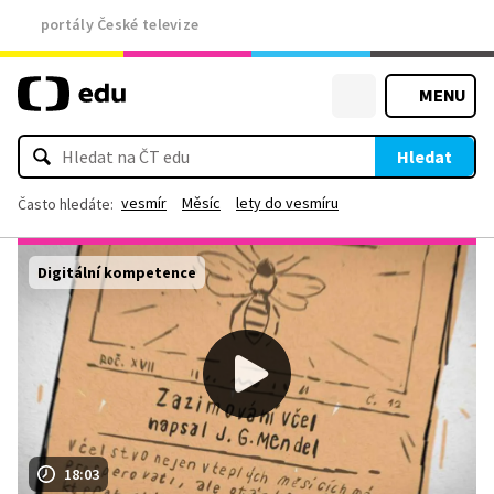
portály České televize
MENU
Hledat
vesmír
Měsíc
lety do vesmíru
Často hledáte:
Digitální kompetence
18:03