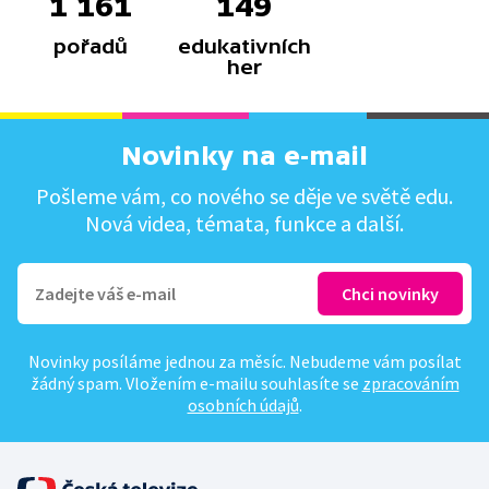
1 161
149
pořadů
edukativních
her
Novinky na e-mail
Pošleme vám, co nového se děje ve světě edu.
Nová videa, témata, funkce a další.
Novinky posíláme jednou za měsíc. Nebudeme vám posílat
žádný spam. Vložením e-mailu souhlasíte se
zpracováním
osobních údajů
.