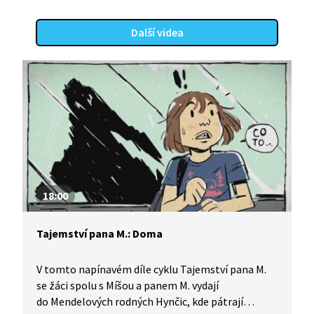
Další videa
18:00
Tajemství pana M.: Doma
V tomto napínavém díle cyklu Tajemství pana M.
se žáci spolu s Míšou a panem M. vydají
do Mendelových rodných Hynčic, kde pátrají