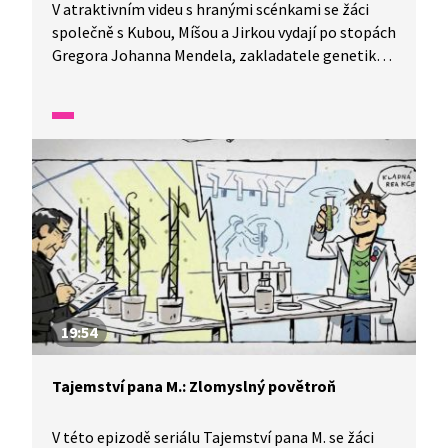
V atraktivním videu s hranými scénkami se žáci
společně s Kubou, Míšou a Jirkou vydají po stopách
Gregora Johanna Mendela, zakladatele genetiky.
Příběh začíná přáním pana M. setkat se s vědcem,
který pokračuje v Mendelově bádání. Děti se
ocitnou v moderní laboratoři, kde si vyzkoušejí
zajímavý pokus a pochopí, že genetika pomáhá
lidem lépe porozumět světu rostlin, zvířat i lidí.
Navštíví také Mendelovu zahradu a dozvědí se,
proč je jeho objev tak důležitý dodnes. Video
propojuje historii, vědu i dobrodružství a vede žáky
k objevování, jak se vědecké poznání vyvíjí a jak
na sebe generace vědců navazují.
19:54
Tajemství pana M.: Zlomyslný povětroň
V této epizodě seriálu Tajemství pana M. se žáci