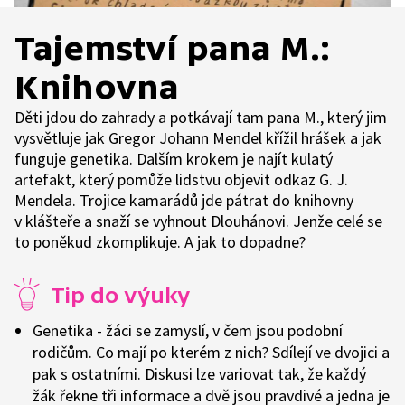
Tajemství pana M.:
Knihovna
Děti jdou do zahrady a potkávají tam pana M., který jim
vysvětluje jak Gregor Johann Mendel křížil hrášek a jak
funguje genetika. Dalším krokem je najít kulatý
artefakt, který pomůže lidstvu objevit odkaz G. J.
Mendela. Trojice kamarádů jde pátrat do knihovny
v klášteře a snaží se vyhnout Dlouhánovi. Jenže celé se
to poněkud zkomplikuje. A jak to dopadne?
Tip do výuky
Genetika - žáci se zamyslí, v čem jsou podobní
rodičům. Co mají po kterém z nich? Sdílejí ve dvojici a
pak s ostatními. Diskusi lze variovat tak, že každý
žák řekne tři informace a dvě jsou pravdivé a jedna je