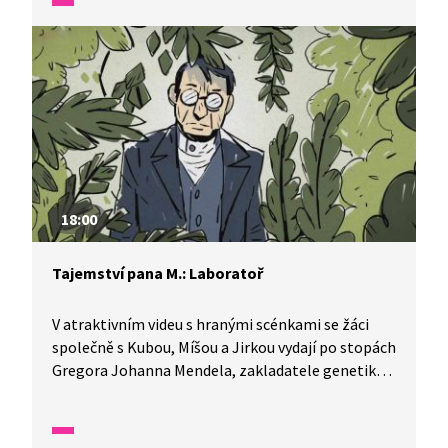
postavil? Co se v něm kdysi dělo? A proč se všude
objevuje jméno Mendel? Video s hranými scénkami
přibližuje dětem osobnost Gregora Johanna
Mendela, zakladatele genetiky, a zároveň rozvíjí
jejich zvídavost, chuť pátrat a objevovat.
18:00
Tajemství pana M.: Laboratoř
V atraktivním videu s hranými scénkami se žáci
společně s Kubou, Míšou a Jirkou vydají po stopách
Gregora Johanna Mendela, zakladatele genetiky.
Příběh začíná přáním pana M. setkat se s vědcem,
který pokračuje v Mendelově bádání. Děti se
ocitnou v moderní laboratoři, kde si vyzkoušejí