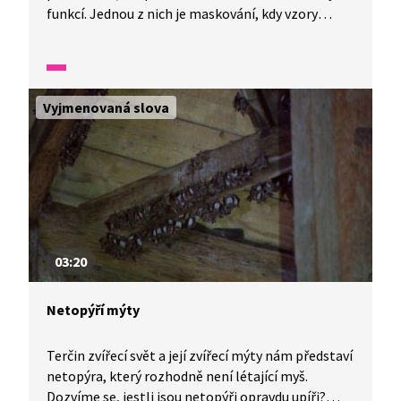
funkcí. Jednou z nich je maskování, kdy vzory
na křídlech dovolují motýlům splynout s okolním
prostředím a zůstat tak skrytí před zraky
predátorů. Naopak výrazné a křiklavé barvy často
slouží jako jasné varování pro ostatní zvířata, že je
Vyjmenovaná slova
daný motýl nejedlý, nebo dokonce jedovatý.
Některé druhy využívají svá křídla k aktivní obraně
a snaží se jimi nepřátele přímo zahnat.
Fascinujícím příkladem jsou babočky soví, které
mají na spodní straně křídel skvrny připomínající
velké oči sovy, čímž dokážou spolehlivě vylekat
i mnohem větší útočníky.
03:20
Netopýří mýty
Terčin zvířecí svět a její zvířecí mýty nám představí
netopýra, který rozhodně není létající myš.
Dozvíme se, jestli jsou netopýři opravdu upíři?