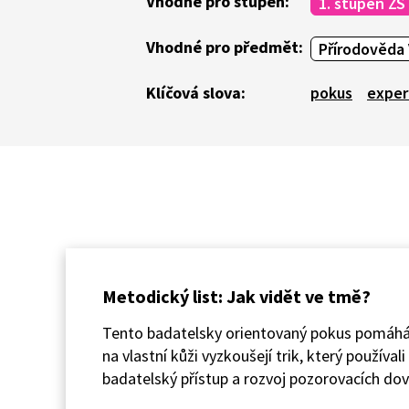
Vhodné pro stupeň:
1. stupeň ZŠ
Vhodné pro předmět:
Přírodověda 
Klíčová slova:
pokus
exper
Metodický list: Jak vidět ve tmě?
Tento badatelsky orientovaný pokus pomáhá ž
na vlastní kůži vyzkoušejí trik, který používa
badatelský přístup a rozvoj pozorovacích dov