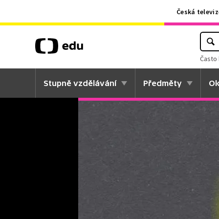
Česká televiz
Často 
Stupně vzdělávání
Předměty
Ok