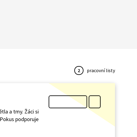
2
pracovní listy
la a tmy. Žáci si
y. Pokus podporuje