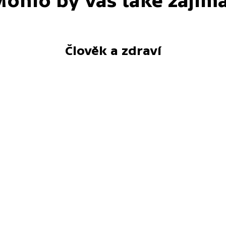
ohlo by vás také zajím
Člověk a zdraví