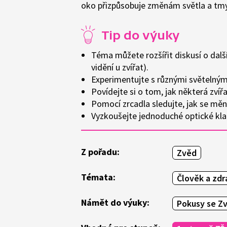
oko přizpůsobuje změnám světla a tmy
Tip do výuky
Téma můžete rozšířit diskusí o další
vidění u zvířat).
Experimentujte s různými světelnými
Povídejte si o tom, jak některá zvířa
Pomocí zrcadla sledujte, jak se měn
Vyzkoušejte jednoduché optické kl
Z pořadu:
Zvěd
Témata:
Člověk a zdr
Námět do výuky:
Pokusy se Z