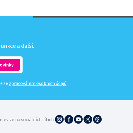
unkce a další.
te se
zpracováním osobních údajů
.