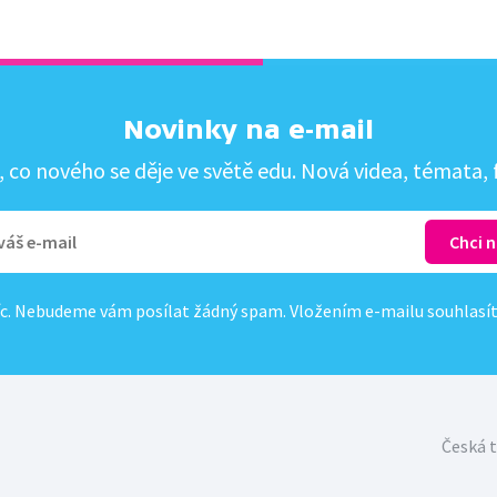
Novinky na e-mail
co nového se děje ve světě edu. Nová videa, témata, f
c. Nebudeme vám posílat žádný spam. Vložením e-mailu souhlasí