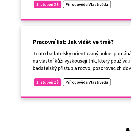
1. stupeň ZŠ
Přírodověda Vlastivěda
Pracovní list: Jak vidět ve tmě?
Tento badatelsky orientovaný pokus pomáhá ž
na vlastní kůži vyzkoušejí trik, který používa
badatelský přístup a rozvoj pozorovacích dov
1. stupeň ZŠ
Přírodověda Vlastivěda