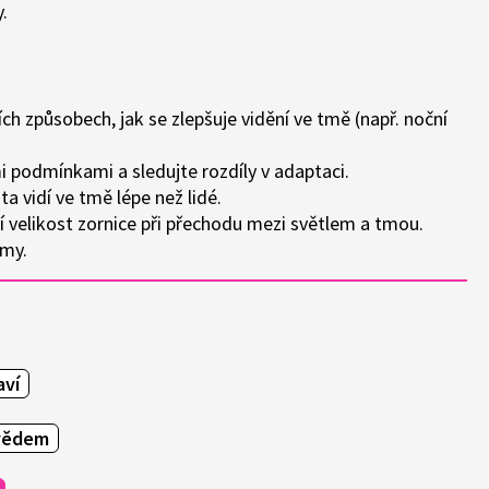
.
ch způsobech, jak se zlepšuje vidění ve tmě (např. noční
 podmínkami a sledujte rozdíly v adaptaci.
ta vidí ve tmě lépe než lidé.
í velikost zornice při přechodu mezi světlem a tmou.
amy.
aví
vědem