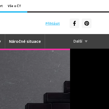
rt
Vše o ČT
Přihlásit
y
Náročné situace
Další