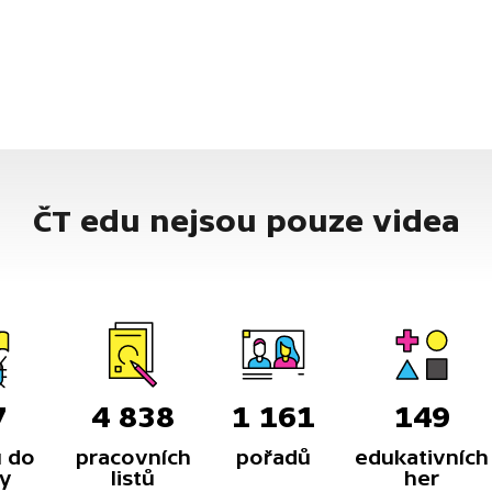
ČT edu nejsou pouze videa
7
4 838
1 161
149
 do
pracovních
pořadů
edukativních
y
listů
her