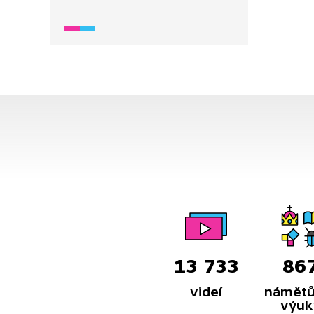
tradic, která před válkou šila šaty
na historické plesy a věnovala se
historickému šermu, dnes ale musí
během šití utíkat do vany
před nálety. Pochází z Rusy
okupovaného Doněcka a mluví
o tom, jak propaganda změnila
životy lidí kolem ní i její rodiny. Díl
ukazuje samotné natáčení: práci
dvou kamer, roli klapky, světla,
rekvizit, make-upu i to, jak Zlata
režíruje chersonský film.
Do procesu zasahuje realita války,
venku se objeví dron a celý štáb
musí do krytu. Radost a nadšení
dětí přesto pokračují a natáčení se
dokončí. V závěru dílu však
13 733
86
do Charkova dopadá raketa a děti si
videí
námětů
mezi sebou rychle ověřují, zda jsou
výuk
v pořádku.