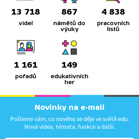
13 718
867
4 838
videí
námětů do
pracovních
výuky
listů
1 161
149
pořadů
edukativních
her
Novinky na e-mail
Pošleme vám, co nového se děje ve světě edu.
Nová videa, témata, funkce a další.