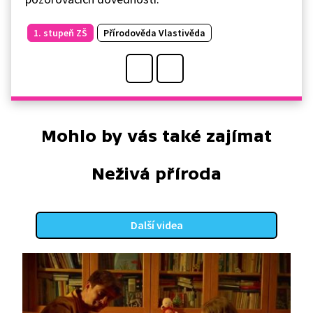
1. stupeň ZŠ
Přírodověda Vlastivěda
Mohlo by vás také zajímat
Neživá příroda
Další videa