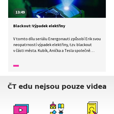
13:49
Blackout: Výpadek elektřiny
V tomto dílu seriálu Energonauti způsobí Erik svou
neopatrností výpadek elektřiny, tzv. blackout
v části města. Kubík, Anička a Tesla společně
zjišťují, jak může přetížení elektrické sítě spustit
tzv. dominový efekt, kdy se problém rychle šíří dál.
Žáci pochopí, co se děje, když elektřina náhle
vypadne, jaké to má následky pro město i lidi
a proč je důležité se k energiím chovat
ČT edu nejsou pouze videa
zodpovědně. Erik se zapojí do řešení problému a s
pomocí Kubíka a Aničky se jim podaří elektřinu
v městě znovu bezpečně obnovit.