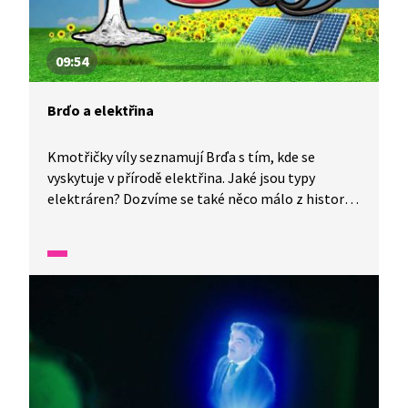
09:54
Brďo a elektřina
Kmotřičky víly seznamují Brďa s tím, kde se
vyskytuje v přírodě elektřina. Jaké jsou typy
elektráren? Dozvíme se také něco málo z historie
elektrifikace. Tušíte, proč je dobré vědět, kde
máme v bytě elektrické pojistky? Elektřina je
dobrý sluha, ale zlý pán! Musíme si dát dobrý
pozor, abychom se nezranili.