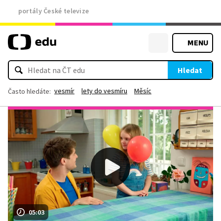
portály České televize
MENU
Hledat
vesmír
lety do vesmíru
Měsíc
Často hledáte:
05:03