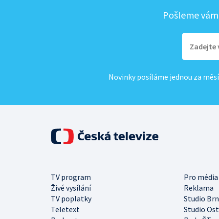
Pošleme vám, 
Novinky posíláme jednou za měsí