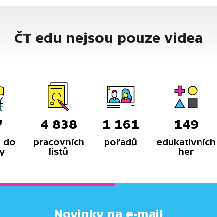
ČT edu nejsou pouze videa
7
4 838
1 161
149
 do
pracovních
pořadů
edukativních
y
listů
her
Novinky na e-mail