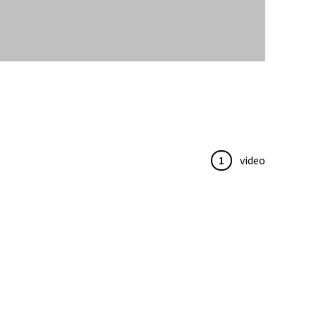
1
video