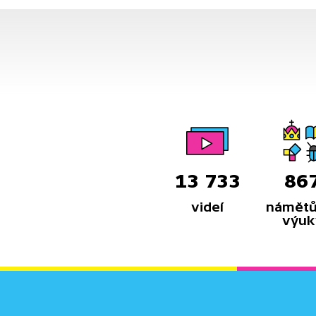
13 733
86
videí
námětů
výuk