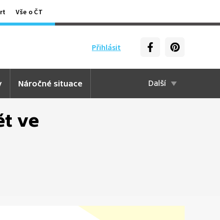
rt
Vše o ČT
Přihlásit
y
Náročné situace
Další
ět ve