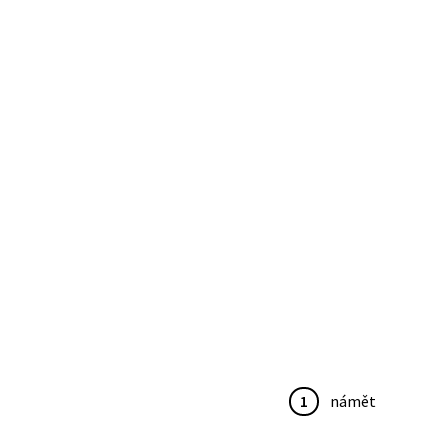
1
námět