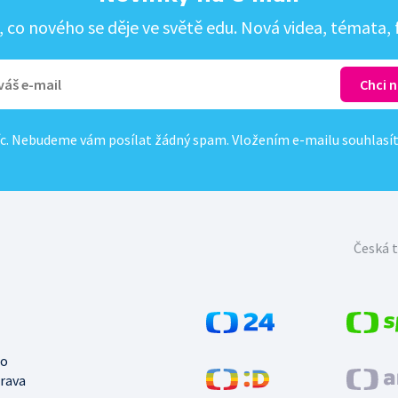
co nového se děje ve světě edu. Nová videa, témata, f
c. Nebudeme vám posílat žádný spam. Vložením e-mailu souhlasí