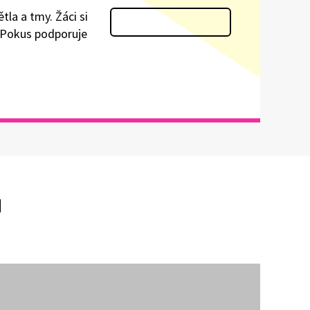
la a tmy. Žáci si
y. Pokus podporuje
u