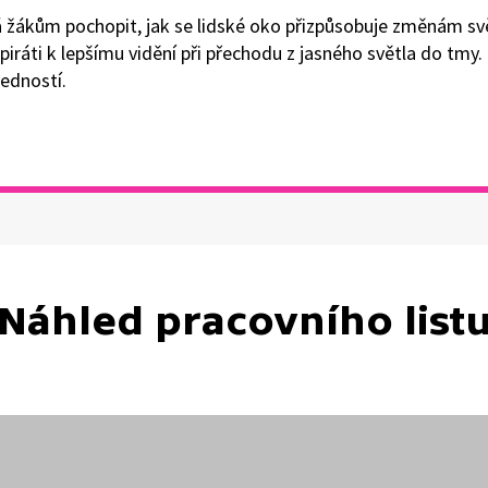
ákům pochopit, jak se lidské oko přizpůsobuje změnám svět
li piráti k lepšímu vidění při přechodu z jasného světla do tm
edností.
Náhled pracovního list