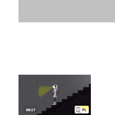
06:17
PL