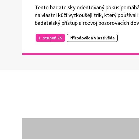
Tento badatelsky orientovaný pokus pomáhá ž
na vlastní kůži vyzkoušejí trik, který používa
badatelský přístup a rozvoj pozorovacích dov
1. stupeň ZŠ
Přírodověda Vlastivěda