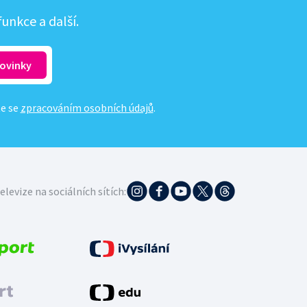
unkce a další.
te se
zpracováním osobních údajů
.