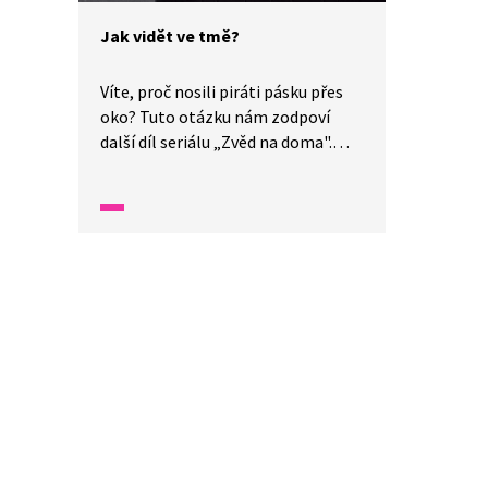
Jak vidět ve tmě?
Víte, proč nosili piráti pásku přes
oko? Tuto otázku nám zodpoví
další díl seriálu „Zvěd na doma".
Představí nám jednoduchý pokus,
kterým si můžeme lehce
vyzkoušet, jak se lidské oko
přizpůsobuje změnám světla a tmy.