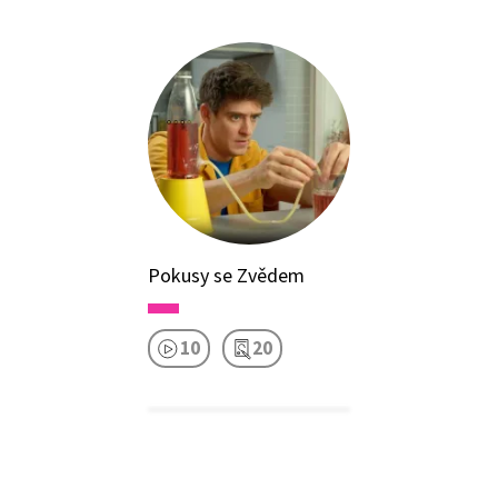
Pokusy se Zvědem
10
20