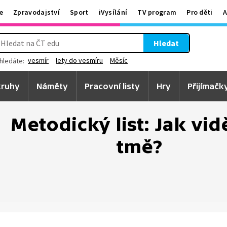
e
Zpravodajství
Sport
iVysílání
TV program
Pro děti
A
Hledat
vesmír
lety do vesmíru
Měsíc
hledáte:
ruhy
Náměty
Pracovní listy
Hry
Přijímačk
Metodický list: Jak vid
tmě?