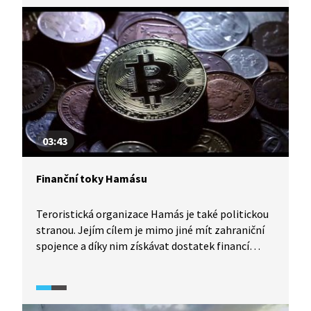
03:43
Finanční toky Hamásu
Teroristická organizace Hamás je také politickou
stranou. Jejím cílem je mimo jiné mít zahraniční
spojence a díky nim získávat dostatek financí
pro svou existenci a pro dosažení svých vojenských
cílů. Video z francouzského dokumentárního
pořadu o Hamásu (2023) vysvětluje, odkud přesně
Hamás získává finanční podporu a jaké strategie