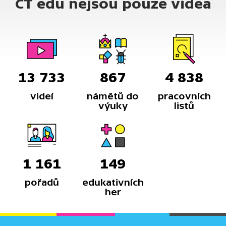
ČT edu nejsou pouze videa
13 733
867
4 838
videí
námětů do
pracovních
výuky
listů
1 161
149
pořadů
edukativních
her