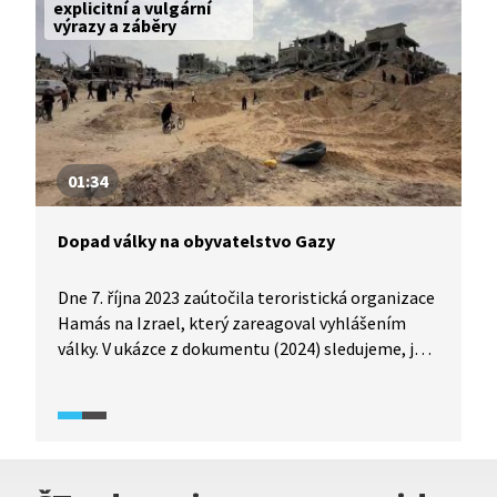
hlavně útočníků, kteří si vše točili na kamery.
explicitní a vulgární
výrazy a záběry
01:34
Dopad války na obyvatelstvo Gazy
Dne 7. října 2023 zaútočila teroristická organizace
Hamás na Izrael, který zareagoval vyhlášením
války. V ukázce z dokumentu (2024) sledujeme, jak
válka ovlivnila civilní obyvatelstvo Gazy. Jak se
proměnily jejich životní podmínky, jaké mají
možnosti ochrany a jak na celou situaci reagují
další světoví aktéři?