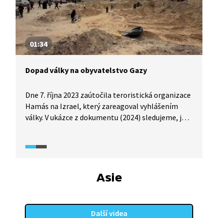
01:34
Dopad války na obyvatelstvo Gazy
Dne 7. října 2023 zaútočila teroristická organizace
Hamás na Izrael, který zareagoval vyhlášením
války. V ukázce z dokumentu (2024) sledujeme, jak
válka ovlivnila civilní obyvatelstvo Gazy. Jak se
proměnily jejich životní podmínky, jaké mají
možnosti ochrany a jak na celou situaci reagují
další světoví aktéři?
Asie
Další videa