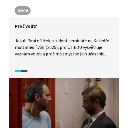
02:04
Proč volit?
Jakub Pantoflíček, student semináře na Katedře
multimédií VŠE (2025), pro ČT EDU vysvětluje
význam voleb a proč má smysl se jich účastnit.
Připomíná, že demokracie není samozřejmost,
každý hlas se počítá a že pokud se člověk voleb
nezúčastní, rozhodnou za něj ti, kdo k volbám
přijdou.