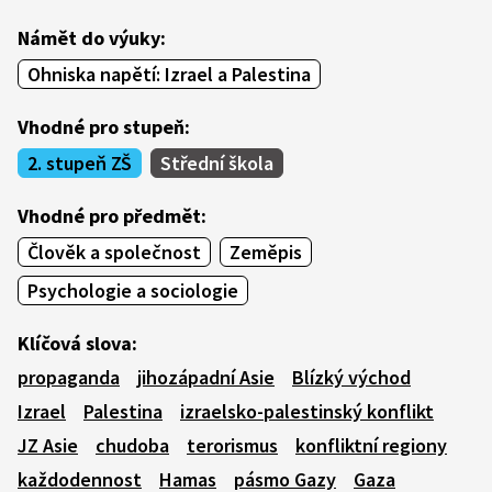
Námět do výuky:
Ohniska napětí: Izrael a Palestina
Vhodné pro stupeň:
2. stupeň ZŠ
Střední škola
Vhodné pro předmět:
Člověk a společnost
Zeměpis
Psychologie a sociologie
Klíčová slova:
propaganda
jihozápadní Asie
Blízký východ
Izrael
Palestina
izraelsko-palestinský konflikt
JZ Asie
chudoba
terorismus
konfliktní regiony
každodennost
Hamas
pásmo Gazy
Gaza