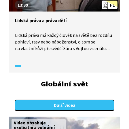
13:39
PL
Lidská práva a práva dětí
Lidská práva má každý člověk na světě bez rozdílu
pohlaví, rasy nebo náboženství, o tom se
na vlastní kůži přesvědčí Sára s Vojtou v seriálu
Občanka (2021). S ředitelem Císařem to ovšem
nebude tak jednoduché, dojde i na citování Úmluvy
o právech dítěte, novinářské schopnosti sousedky
Lidu a demonstraci proti potlačování lidských
a dětských práv. Z hlediska práva nejsou ani děti
Globální svět
samy a bezmocné!
Další videa
Video obsahuje
explicitní a vulgární