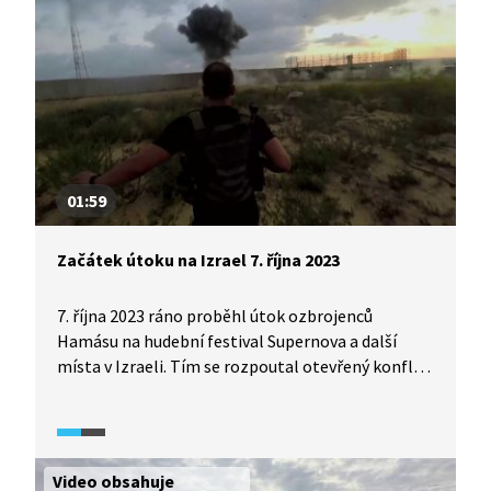
k tomu volí.
01:59
Začátek útoku na Izrael 7. října 2023
7. října 2023 ráno proběhl útok ozbrojenců
Hamásu na hudební festival Supernova a další
místa v Izraeli. Tím se rozpoutal otevřený konflikt
Izraele s Hamásem. Video z francouzského
dokumentárního pořadu (2023) o Hamásu ukazuje,
jak probíhal začátek celého útoku. Dění vidíme
nejen očima účastníků hudebního festivalu, ale
Video obsahuje