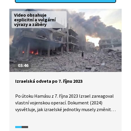
Video obsahuje
explicitní a vulgární
výrazy a záběry
03:46
Izraelská odveta po 7. říjnu 2023
Po útoku Hamásu z 7. října 2023 Izrael zareagoval
vlastní vojenskou operací. Dokument (2024)
vysvětluje, jak izraelské jednotky musely změnit
strategii boje, jak se Hamás ukrýval blízko
civilistů, ba dokonce v blízkosti centrály OSN, a jak
válka změnila Gazu k nepoznání.