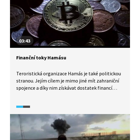
03:43
Finanční toky Hamásu
Teroristická organizace Hamás je také politickou
stranou. Jejím cílem je mimo jiné mít zahraniční
spojence a díky nim získávat dostatek financí
pro svou existenci a pro dosažení svých vojenských
cílů. Video z francouzského dokumentárního
pořadu o Hamásu (2023) vysvětluje, odkud přesně
Hamás získává finanční podporu a jaké strategie
k tomu volí.