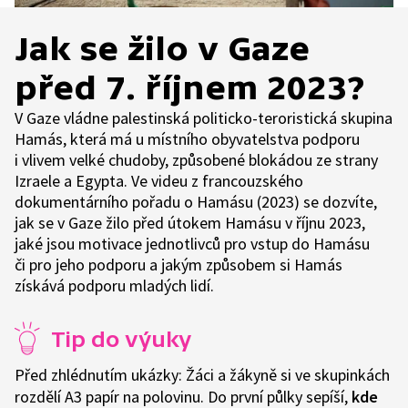
Jak se žilo v Gaze
před 7. říjnem 2023?
V Gaze vládne palestinská politicko-teroristická skupina
Hamás, která má u místního obyvatelstva podporu
i vlivem velké chudoby, způsobené blokádou ze strany
Izraele a Egypta. Ve videu z francouzského
dokumentárního pořadu o Hamásu (2023) se dozvíte,
jak se v Gaze žilo před útokem Hamásu v říjnu 2023,
jaké jsou motivace jednotlivců pro vstup do Hamásu
či pro jeho podporu a jakým způsobem si Hamás
získává podporu mladých lidí.
Tip do výuky
Před zhlédnutím ukázky: Žáci a žákyně si ve skupinkách
rozdělí A3 papír na polovinu. Do první půlky sepíší,
kde