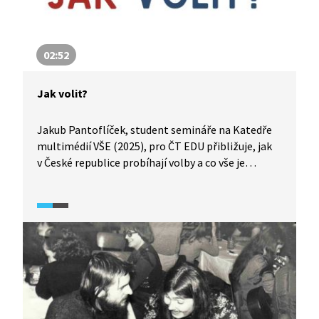
02:52
Jak volit?
Jakub Pantoflíček, student semináře na Katedře
multimédií VŠE (2025), pro ČT EDU přibližuje, jak
v České republice probíhají volby a co vše je
potřeba, aby se jich člověk mohl zúčastnit.
Objasňuje, kde hledat termíny voleb, jak
to funguje ve volební místnosti a co dělat, pokud
volič nemůže přijít osobně. Zdůrazňuje, že každý
hlas se počítá a že volby jsou příležitostí ovlivnit
dění kolem nás.