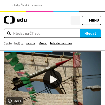
portály České televize
MENU
Hledat
vesmír
Měsíc
lety do vesmíru
Často hledáte:
05:11