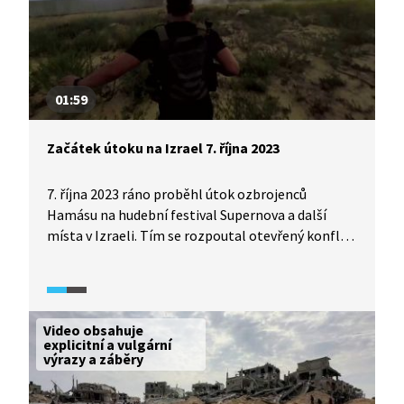
01:59
Začátek útoku na Izrael 7. října 2023
7. října 2023 ráno proběhl útok ozbrojenců
Hamásu na hudební festival Supernova a další
místa v Izraeli. Tím se rozpoutal otevřený konflikt
Izraele s Hamásem. Video z francouzského
dokumentárního pořadu (2023) o Hamásu ukazuje,
jak probíhal začátek celého útoku. Dění vidíme
nejen očima účastníků hudebního festivalu, ale
Video obsahuje
hlavně útočníků, kteří si vše točili na kamery.
explicitní a vulgární
výrazy a záběry