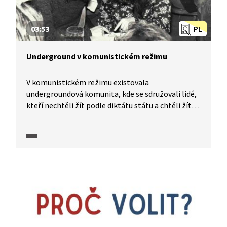
03:53
PL
Underground v komunistickém režimu
V komunistickém režimu existovala
undergroundová komunita, kde se sdružovali lidé,
kteří nechtěli žít podle diktátu státu a chtěli žít
co nejvíce svobodně. Byli ovšem vždy sledováni
Státní bezpečností, často obviněni z protistátní
činnosti, nenašli zaměstnání apod. Režim se jich
chtěl zbavit i tak, že jim nabídl vystěhování
do zahraničí. Mluvíme o době, kdy cestovat
do zahraničí nebylo možné bez svolení státních
úřadů, jak ukazuje video z dokumentárního cyklu
Neznámí hrdinové (2011).