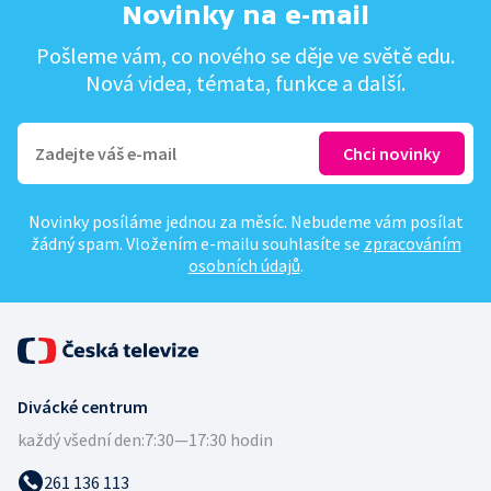
Novinky na e-mail
Pošleme vám, co nového se děje ve světě edu.
Nová videa, témata, funkce a další.
Novinky posíláme jednou za měsíc. Nebudeme vám posílat
žádný spam. Vložením e-mailu souhlasíte se
zpracováním
osobních údajů
.