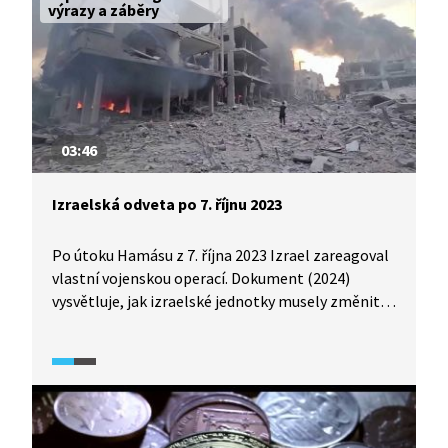
výrazy a záběry
03:46
Izraelská odveta po 7. říjnu 2023
Po útoku Hamásu z 7. října 2023 Izrael zareagoval
vlastní vojenskou operací. Dokument (2024)
vysvětluje, jak izraelské jednotky musely změnit
strategii boje, jak se Hamás ukrýval blízko
civilistů, ba dokonce v blízkosti centrály OSN, a jak
válka změnila Gazu k nepoznání.