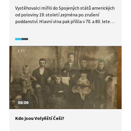
Vystěhovalci mířili do Spojených států amerických
od poloviny 19. století zejména po zrušení
poddanství. Hlavní vlna pak přišla v 70. a 80. letech,
kdy za oceán proudily tisíce Čechů. Odhaduje se, že
od r. 1848 do r. 1918 celkem do USA odešlo na 350
000 osob. Jací to byli lidé? Jak těžké byly jejich
začátky? Kolik stála cesta lodí? Podívejte se
na diskusi historiků na toto téma.
08:06
Kdo jsou Volyňští Češi?