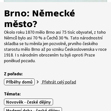
Brno: Německé
město?
Okolo roku 1870 mělo Brno asi 75 tisíc obyvatel, z toho
Němců bylo asi 70 % a Čechů 30 %. Tato národnostní
skladba se tu měnila jen pozvolně, prvního českého
starostu mělo Brno až po vzniku Československa v roce
1918. I s národním obrozením tu byli oproti Praze
poněkud pozadu.
Z pořadu:
Příběhy domů
Přehrát celý pořad
Témata:
Novověk - české dějiny
Moderní doba - české dějiny