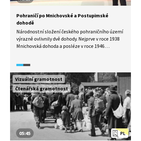
Pohraničí po Mnichovské a Postupimské
dohodě
Národnostní složení českého pohraničního území
výrazně ovlivnily dvě dohody. Nejprve v roce 1938
Mnichovská dohoda a posléze v roce 1946
Postupimská dohoda. Nejdříve museli odejít Češi,
poté Němci. Zásadním způsobem se tak změnilo
národnostní složení českého pohraničí.
Vizuální gramotnost
Čtenářská gramotnost
05:45
PL