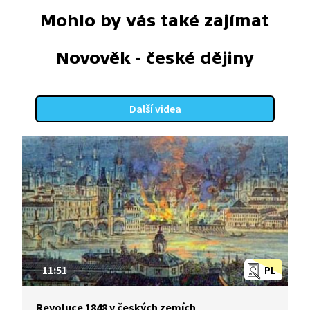
Mohlo by vás také zajímat
Novověk - české dějiny
Další videa
11:51
PL
Revoluce 1848 v českých zemích