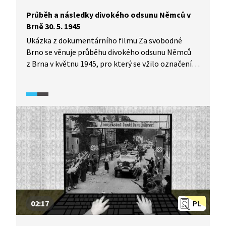
Průběh a následky divokého odsunu Němců v
Brně 30. 5. 1945
Ukázka z dokumentárního filmu Za svobodné
Brno se věnuje průběhu divokého odsunu Němců
z Brna v květnu 1945, pro který se vžilo označení
Brněnský pochod smrti. Využívá dobové filmové
záběry, odborný komentář a pamětnická
vyprávění. Mapuje průběh odsunu a s ním spojené
problémy jako špatné hygienické podmínky
a násilí páchané na německém obyvatelstvu, ale
také řízený návrat části Němců zpět do Brna
a jejich osud až do doby organizovaného odsunu
Němců v roce 1946. V ukázce zaznívají také
pamětnická svědectví o rabování německých bytů
českým obyvatelstvem.
02:17
PL