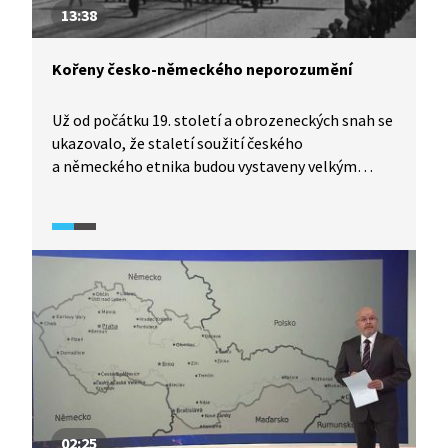
13:38
Kořeny česko-německého neporozumění
Už od počátku 19. století a obrozeneckých snah se
ukazovalo, že staletí soužití českého
a německého etnika budou vystaveny velkým
zkouškám. Stačí jen vzpomenout jazykovou rovinu
českého obrození, které nepočítalo se zde žijícími
Němci, vznik samostatné republiky, kdy se Češi
snažili dát najevo svoji nadřazenost, až po třicátá
léta, kdy hospodářské a sociální problémy vedly
k prohloubení vzájemných antipatií.
02:25