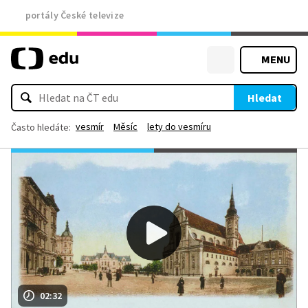
portály České televize
MENU
Hledat
vesmír
Měsíc
lety do vesmíru
Často hledáte:
02:32