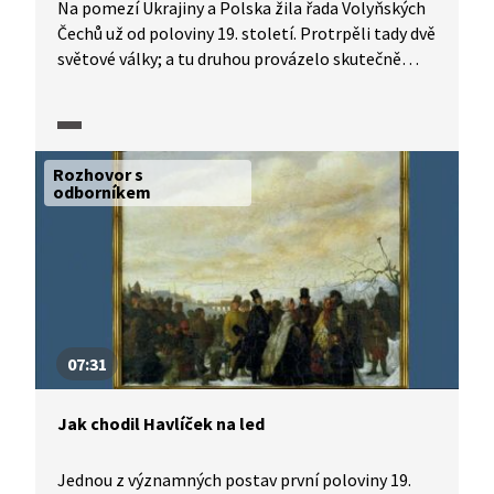
Na pomezí Ukrajiny a Polska žila řada Volyňských
Čechů už od poloviny 19. století. Protrpěli tady dvě
světové války; a tu druhou provázelo skutečně
nelítostné masové vraždění. Před 70 lety,
počátkem jara 1944, se naši krajani hromadně
hlásili do československé východní armády.
Po osvobození se pak většina z nich vrátila do své
Rozhovor s
původní vlasti.
odborníkem
07:31
Jak chodil Havlíček na led
Jednou z významných postav první poloviny 19.