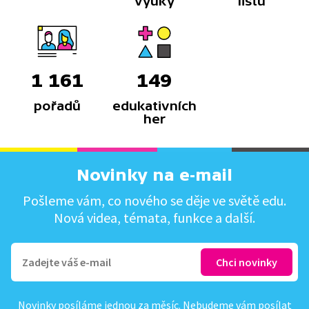
výuky
listů
1 161
149
pořadů
edukativních
her
Novinky na e-mail
Pošleme vám, co nového se děje ve světě edu.
Nová videa, témata, funkce a další.
Novinky posíláme jednou za měsíc. Nebudeme vám posílat