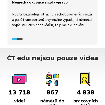
Německá okupace a jízda vpravo
Pocity beznaděje, strachu, rachot obrněných vozů
a pásů transportérů a výhružně vypadající němečtí
vojáci v ulicích napověděli, že jsme okupováni
Německou říší. Psal se 15. březen 1939. Zároveň
byl vydán výnos o zřízení Protektorátu Čechy
a Morava, který měl legitimizovat totální
podrobení českého národa Německé říši. „Němci
jezdí vpravo, a tak všichni tak musí jezdit!“ Změna
ČT edu nejsou pouze videa
dopravního směru, která u nás během čtrnácti dní
proběhla, mluví za vše.
13 718
867
4 838
videí
námětů do
pracovních