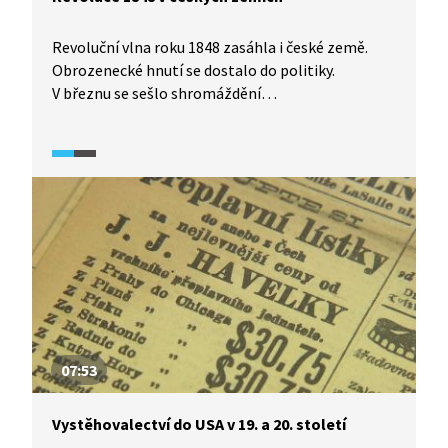
Revoluční vlna roku 1848 zasáhla i české země.
Obrozenecké hnutí se dostalo do politiky.
V březnu se sešlo shromáždění
ve Svatováclavských lázních, pak naši předci řešili
vztah Čechů k Němcům a vyvrcholilo to svoláním
Slovanského sjezdu na červen 1848. Jak souvisely
události s českým národním obrozením? Co jsou
mýty a co skutečnost? Podívejte se
na podrobnosti v širších souvislostech.
07:53
Vystěhovalectví do USA v 19. a 20. století