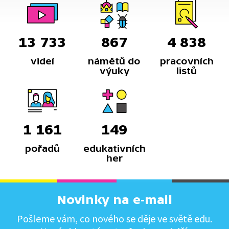
13 733
867
4 838
videí
námětů do
pracovních
výuky
listů
1 161
149
pořadů
edukativních
her
Novinky na e-mail
Pošleme vám, co nového se děje ve světě edu.