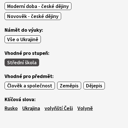
Moderní doba - české dějiny
Novověk - české dějiny
Námět do výuky:
Vše o Ukrajině
Vhodné pro stupeň:
Střední škola
Vhodné pro předmět:
Člověk a společnost
Zeměpis
Dějepis
Klíčová slova:
Rusko
Ukrajina
volyňští Češi
Volyně