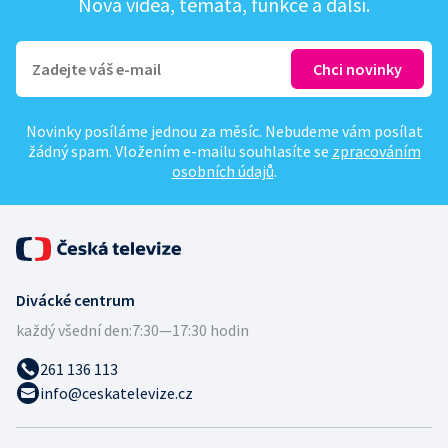
Nová videa, témata, funkce a další.
Novinky posíláme jednou za měsíc. Nebudeme vám posílat
žádný spam. Vložením e-mailu souhlasíte se
zpracováním
osobních údajů
.