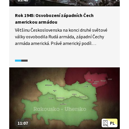
Rok 1945: Osvobození západních Čech
americkou armádou
Většinu Československa na konci druhé světové
války osvobodila Rudá armáda, západní Čechy
armáda americká. Právě americký podíl
na osvobození byl v době komunismu záměrně
přehlížen a zamlčován. Pasáž přináší mj. pohled
do dobových kronik, které obsahují cenné
informace o pohledu veřejnosti na americké
vojáky.
11:07
PL