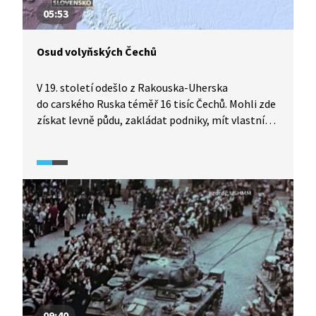
05:53
Osud volyňských Čechů
V 19. století odešlo z Rakouska-Uherska
do carského Ruska téměř 16 tisíc Čechů. Mohli zde
získat levně půdu, zakládat podniky, mít vlastní
školství a vlastní samosprávu. Přistěhovalci byli
osvobozeni na dobu dvaceti let od daní a zproštěni
vojenské povinnosti. Osud této menšiny se začal
měnit po sovětské revoluci a vzniku polského
státu. Tragédií Volyně pak byly události druhé
světové války. V dokumentu Lesník z Volyně z cyklu
Neznámí hrdinové (2012) uvidíte výpověď
pamětníka a historikův komentář o dějinných
událostech.
09:40