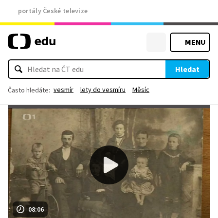
portály České televize
MENU
Hledat
vesmír
lety do vesmíru
Měsíc
Často hledáte:
08:06