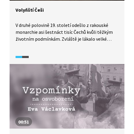
Volyňští Češi
V druhé polovině 19. století odešlo z rakouské
monarchie asi šestnáct tisíc Čechů kvůli těžkým
životním podmínkám. Zvláště je lákalo velké
množství levné zemědělské půdy a další výhody,
které jim slibovalo carské Rusko. Na Volyni vzniklo
mnoho českých vesnic, další část Čechů se usadila
v již existujících sídlech. Češi sem přinesli své
zkušenosti i znalosti a podstatně přispěli
ke zvýšení hospodářské a kulturní úrovně.
Podívejte se na stručnou historii počátku jejich
působení na Volyni v pasáži z dokumentu Volynští
(2013).
00:51