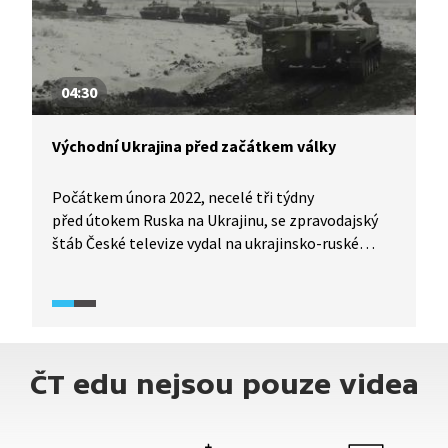
04:30
Východní Ukrajina před začátkem války
Počátkem února 2022, necelé tři týdny
před útokem Ruska na Ukrajinu, se zpravodajský
štáb České televize vydal na ukrajinsko-ruské
pomezí. Natáčel na jednom z mála zpevněných
přechodů mezi oběma zeměmi, ve strategickém
městě Volčansk, a také v Charkově. Jak se tehdy
místní obyvatelé připravovali na možný konflikt?
ČT edu nejsou pouze videa