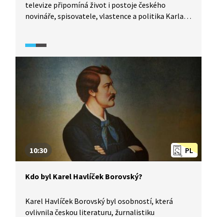
televize připomíná život i postoje českého
novináře, spisovatele, vlastence a politika Karla
Havlíčka Borovského, zakladatele české moderní
žurnalistiky.
10:30
PL
Kdo byl Karel Havlíček Borovský?
Karel Havlíček Borovský byl osobností, která
ovlivnila českou literaturu, žurnalistiku