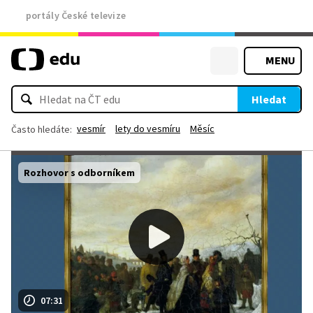
portály České televize
MENU
Hledat
vesmír
lety do vesmíru
Měsíc
Často hledáte:
Rozhovor s odborníkem
07:31