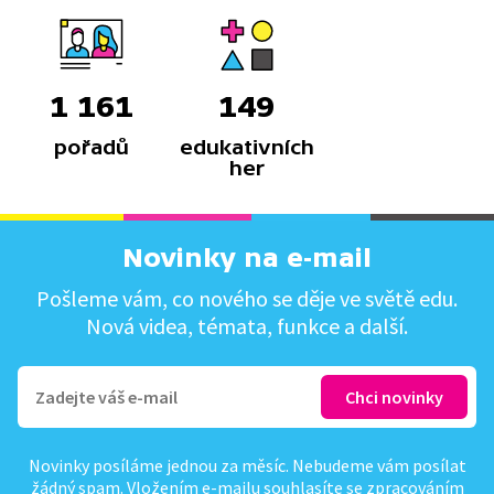
1 161
149
pořadů
edukativních
her
Novinky na e-mail
Pošleme vám, co nového se děje ve světě edu.
Nová videa, témata, funkce a další.
Novinky posíláme jednou za měsíc. Nebudeme vám posílat
žádný spam. Vložením e-mailu souhlasíte se
zpracováním