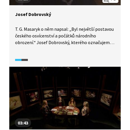
Josef Dobrovský
T. G. Masaryk o něm napsal: „Byl největší postavou
českého osvícenství a počátků národního
obrození.“ Josef Dobrovský, kterého označujeme
za patriarchu českého národního obrození, náš
přední bohemista, slavista, orientalista a literární
a církevní historik, zakladatel slavistiky a také
největší český osvícenský vědec. Ukázka přináší
náhled do Dobrovského vědeckého života a jeho
díla prostřednictvím výkladu historika Petra
Charváta.
03:43