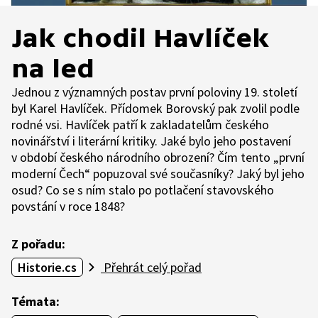
Jak chodil Havlíček
na led
Jednou z významných postav první poloviny 19. století
byl Karel Havlíček. Přídomek Borovský pak zvolil podle
rodné vsi. Havlíček patří k zakladatelům českého
novinářství i literární kritiky. Jaké bylo jeho postavení
v období českého národního obrození? Čím tento „první
moderní Čech“ popuzoval své současníky? Jaký byl jeho
osud? Co se s ním stalo po potlačení stavovského
povstání v roce 1848?
Z pořadu:
Historie.cs
Přehrát celý pořad
Témata: