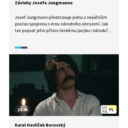
Zásluhy Josefa Jungmanna
Josef Jungmann představuje jednu z největších
postav spojenou s érou národního obrození. Jak
lze popsat jeho přínos českému jazyku i národu?
Kterým všem oborům se profesně věnoval? A jak
významný byl jeho překlad Miltonova Ztraceného
ráje? O těchto otázkách diskutují historici
v pořadu Historie.cs.
23:46
PL
Karel Havlíček Borovský