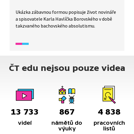
Ukázka zábavnou formou popisuje život novináře
a spisovatele Karla Havlíčka Borovského v době
takzvaného bachovského absolutismu.
ČT edu nejsou pouze videa
13 733
867
4 838
videí
námětů do
pracovních
výuky
listů