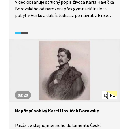
Video obsahuje stručný popis života Karla Havlíčka
Borovského od narození přes gymnaziální léta,
pobyt v Rusku a další studia až po návrat z Brixenu
a následné předčasné úmrtí.
03:20
PL
Nepřizpůsobivý Karel Havlíček Borovský
Pasáž ze stejnojmenného dokumentu České