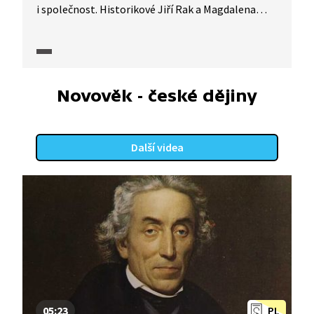
i společnost. Historikové Jiří Rak a Magdalena
Pokorná a literární historik Dalibor Dobiáš
diskutují o postavě Karla Havlíčka, jeho názorech
a ideálech. Dále se zaobírají moderností
jazykových prostředků ve spisovatelově díle.
Novověk - české dějiny
Další videa
05:23
PL