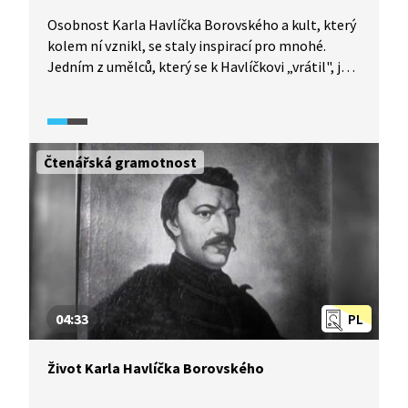
Osobnost Karla Havlíčka Borovského a kult, který
kolem ní vznikl, se staly inspirací pro mnohé.
Jedním z umělců, který se k Havlíčkovi „vrátil", je
také písničkář Jaroslav Hutka. Video pochází
z jeho koncertu.
Čtenářská gramotnost
04:33
PL
Život Karla Havlíčka Borovského