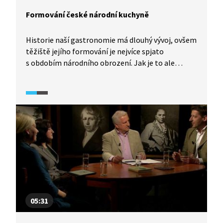
Formování české národní kuchyně
Historie naší gastronomie má dlouhý vývoj, ovšem
těžiště jejího formování je nejvíce spjato
s obdobím národního obrození. Jak je to ale
s přizpůsobováním cizích jídel naší domácí
kuchyni? A jak stanovit hranici mezi
napodobováním a pouhou inspirací? O tématu
české gastronomie více zjistíme v pořadu
Historie.cs.
05:31