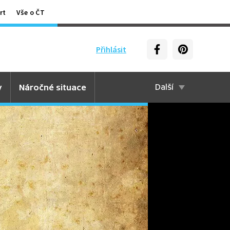
rt
Vše o ČT
Přihlásit
y
Náročné situace
Další