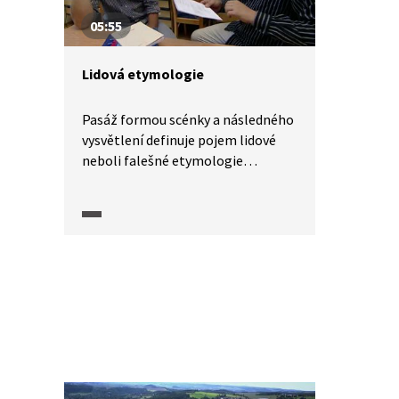
05:55
Lidová etymologie
Pasáž formou scénky a následného
vysvětlení definuje pojem lidové
neboli falešné etymologie
a vysvětluje původ konkrétních
slov: stroužek, borová voda,
andulka, koniklec a rozinka.