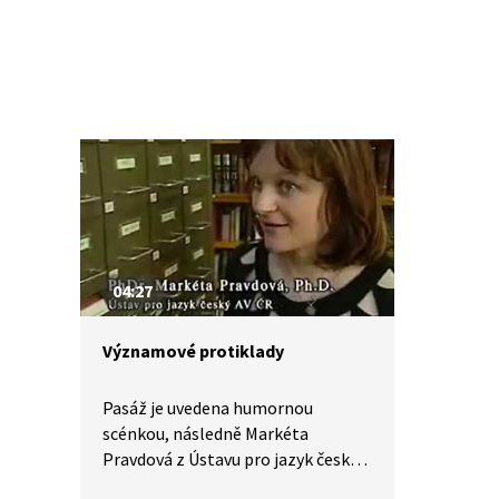
04:27
Významové protiklady
Pasáž je uvedena humornou
scénkou, následně Markéta
Pravdová z Ústavu pro jazyk český
AV ČR vysvětluje užívání protikladů