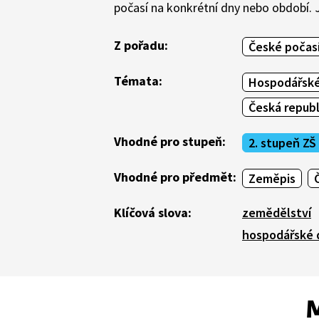
počasí na konkrétní dny nebo období. J
Z pořadu:
České počas
Témata:
Hospodářské
Česká republ
Vhodné pro stupeň:
2. stupeň ZŠ
Vhodné pro předmět:
Zeměpis
Klíčová slova:
zemědělství
hospodářské 
M