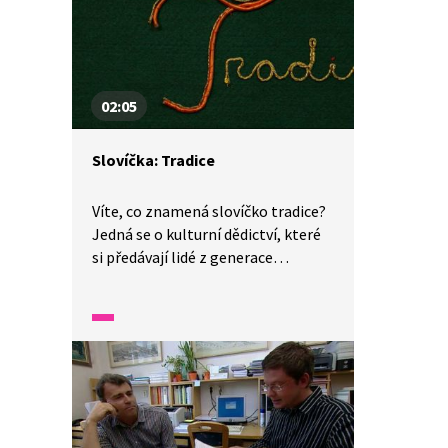
doplnit chybějící slova v různých
pořekadlech a příslovích.
02:05
Slovíčka: Tradice
Víte, co znamená slovíčko tradice?
Jedná se o kulturní dědictví, které
si předávají lidé z generace
na generaci. Jsou to například
rituály, obřady, oslavy, říkadla,
legendy, folklór, kroje, písně,
recepty, řemesla a mnoho dalšího.