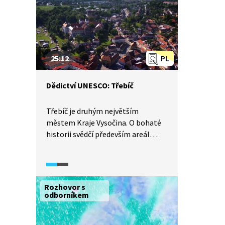
25:12
PL
Dědictví UNESCO: Třebíč
Třebíč je druhým největším
městem Kraje Vysočina. O bohaté
historii svědčí především areál
bývalého kláštera s bazilikou
svatého Prokopa, která patří
k nejcennějším evropským
příkladům přechodu mezi
Rozhovor s
románským a gotickým stylem.
odborníkem
Ještě unikátnější hodnotu má však
třebíčská židovská čtvrť, která je