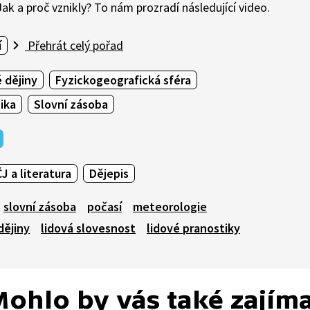
ak a proč vznikly? To nám prozradí následující video.
í
Přehrát celý pořad
 dějiny
Fyzickogeografická sféra
ika
Slovní zásoba
ČJ a literatura
Dějepis
slovní zásoba
počasí
meteorologie
dějiny
lidová slovesnost
lidové pranostiky
ohlo by vás také zajím