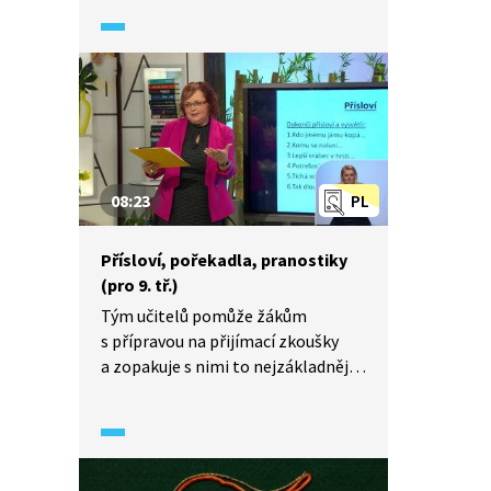
v češtině a to jak v lidových rčeních
či v poezii, tak v běžné řeči.
08:23
PL
Přísloví, pořekadla, pranostiky
(pro 9. tř.)
Tým učitelů pomůže žákům
s přípravou na přijímací zkoušky
a zopakuje s nimi to nejzákladnější
z učiva českého jazyka. Nejprve si
přiřadíme k pojmům pranostika,
přísloví a pořekadlo správnou
definici a následovně se pokusíme