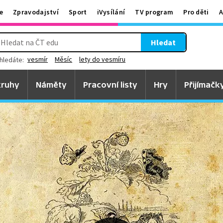
e
Zpravodajství
Sport
iVysílání
TV program
Pro děti
A
Hledat
vesmír
Měsíc
lety do vesmíru
hledáte:
ruhy
Náměty
Pracovní listy
Hry
Přijímačk