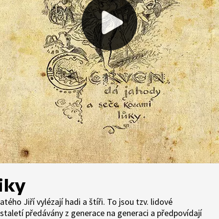
iky
ého Jiří vylézají hadi a štíři. To jsou tzv. lidové
 staletí předávány z generace na generaci a předpovídají