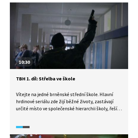
10:30
TBH 1. díl: Střelba ve škole
Vítejte na jedné brněnské střední škole. Hlavní
hrdinové seriálu zde žijí běžné životy, zastávají
určité místo ve společenské hierarchii školy, řeší
problémy partnerských vztahů, baví se s kamarády
nebo třeba streamují. Vše se ale změní v den, kdy
dojde přímo ve škole ke střelbě. Bude někdo
zraněn? Kdo je viník? A kdo oběť? A proč k tomu