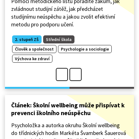
Pomocí metodického listu poradíte žákům, jak
zvládnout studijní zátěž, jak předcházet
studijnímu neúspěchu a jakou zvolit efektivní
metodu pro podporu učení.
2. stupeň ZŠ
Střední škola
Člověk a společnost
Psychologie a sociologie
Výchova ke zdraví
Článek: Školní wellbeing může přispívat k
prevenci školního neúspěchu
Psycholožka a autorka okruhu Školní wellbeing
do třídnických hodin Markéta Švamberk Šauerová