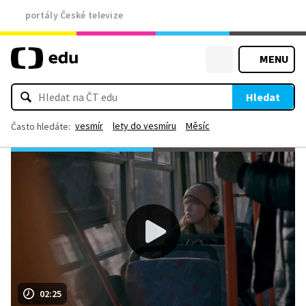
portály České televize
MENU
Hledat
vesmír
lety do vesmíru
Měsíc
Často hledáte:
02:25