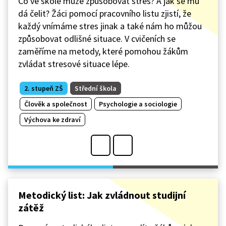
Co ve škole může způsobovat stres? A jak se mu
dá čelit? Žáci pomocí pracovního listu zjistí, že
každý vnímáme stres jinak a také nám ho můžou
způsobovat odlišné situace. V cvičeních se
zaměříme na metody, které pomohou žákům
zvládat stresové situace lépe.
2. stupeň ZŠ
Střední škola
Člověk a společnost
Psychologie a sociologie
Výchova ke zdraví
Metodický list: Jak zvládnout studijní
zátěž