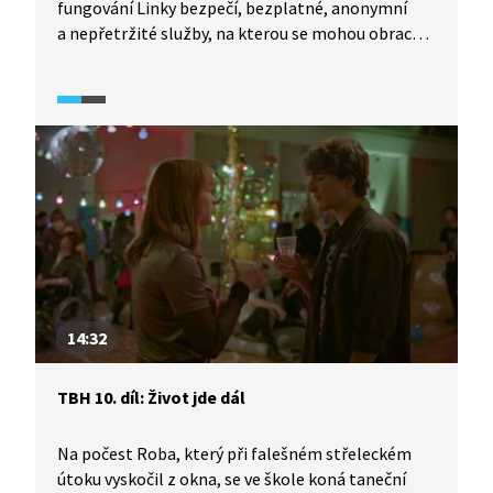
fungování Linky bezpečí, bezplatné, anonymní
a nepřetržité služby, na kterou se mohou obracet
děti a mladí lidé v obtížných situacích. Vedoucí
odborných služeb Linky bezpečí Kateřina Lišková
vysvětluje, jak linka funguje v praxi, na jaká témata
se zaměřuje a proč je klíčová anonymita a důvěra.
Zmiňuje i nejčastější důvody volání – problémy
ve škole, rodině a vztazích – a také výrazný nárůst
hovorů spojených s psychickými obtížemi.
14:32
TBH 10. díl: Život jde dál
Na počest Roba, který při falešném střeleckém
útoku vyskočil z okna, se ve škole koná taneční