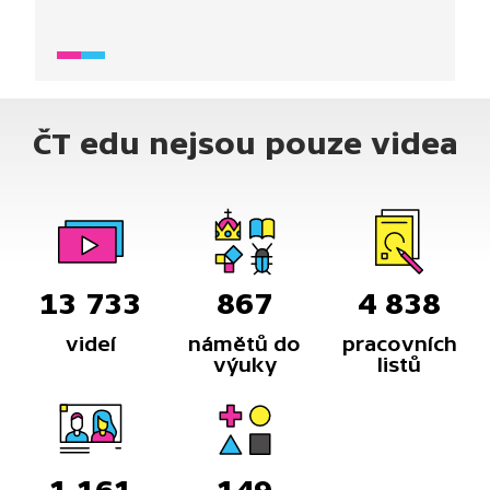
Všechno, co žije, ale také jednou umře. Snažit se
vyhnout smrti by bylo pošetilé. Opotřebované
tělo prostě přestane fungovat a to je konec. A co
se děje po smrti? Co si myslíte vy?
ČT edu nejsou pouze videa
13 733
867
4 838
videí
námětů do
pracovních
výuky
listů