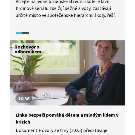
Vítejte na jedné brněnské střední škole. Hlavní
hrdinové seriálu zde žijí běžné životy, zastávají
určité místo ve společenské hierarchii školy, řeší
problémy partnerských vztahů, baví se s kamarády
nebo třeba streamují. Vše se ale změní v den, kdy
dojde přímo ve škole ke střelbě. Bude někdo
zraněn? Kdo je viník? A kdo oběť? A proč k tomu
Rozhovor s
všemu došlo?
odborníkem
10:36
Linka bezpečí pomáhá dětem a mladým lidem v
krizích
Dokument Hovory ze tmy (2025) představuje