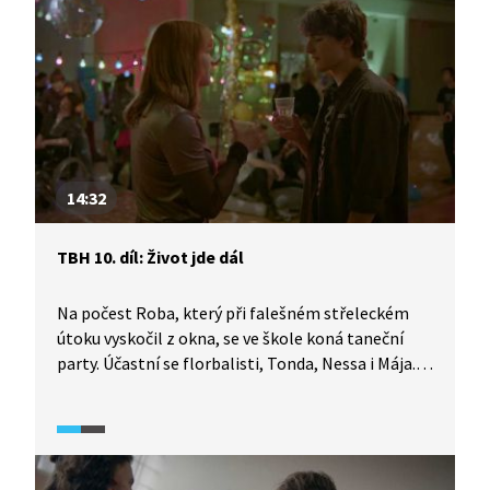
všemu došlo?
14:32
TBH 10. díl: Život jde dál
Na počest Roba, který při falešném střeleckém
útoku vyskočil z okna, se ve škole koná taneční
party. Účastní se florbalisti, Tonda, Nessa i Mája.
Na střelecký útok sice většina z nich
nezapomněla, ale zdá se, že mnohým z nich tahle
situace pomohla. Posunout se, poznat se a najít
cestu ke spřízněným duším.