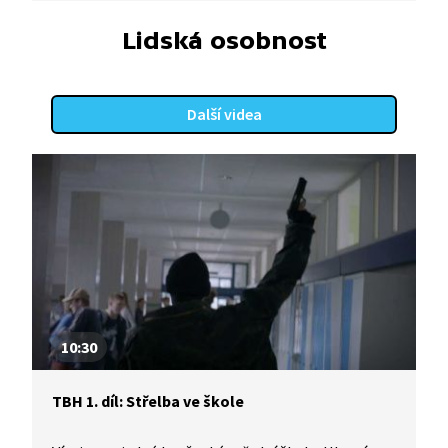
být bezmocný. Traumatizace se na nás podepíše
tím, že dál výrazně ovlivňuje náš život, někdy
Lidská osobnost
i v podobě psychóz a neuróz. Podaří-li se nám ho
dobře zpracovat, vede k rozvinutí hlubšího
porozumění a empatie a někdy i ke spirituální
Další videa
zkušenosti. Pořadem provází současný ředitel
Národního ústavu duševního zdraví Cyril Höschl.
10:30
TBH 1. díl: Střelba ve škole