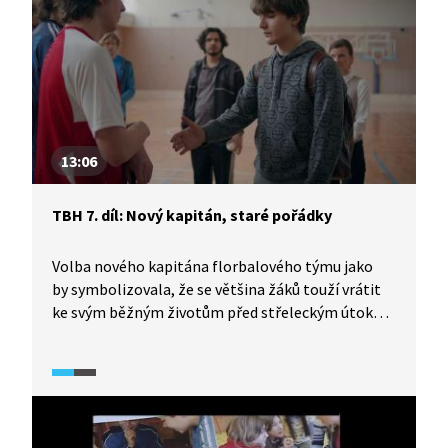
13:06
TBH 7. díl: Nový kapitán, staré pořádky
Volba nového kapitána florbalového týmu jako
by symbolizovala, že se většina žáků touží vrátit
ke svým běžným životům před střeleckým útokem
ve škole. Florbal, vztahy, party. Je to ale možné?
Jak situaci ovlivní střelec Tonda, který navštíví
florbalový trénink, kde má celá nešťastná událost
kořeny?