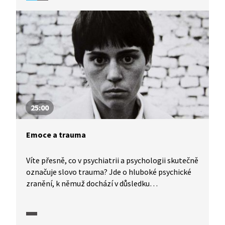
situace pomohla. Posunout se, poznat se a najít
cestu ke spřízněným duším.
25:00
Emoce a trauma
Víte přesně, co v psychiatrii a psychologii skutečně
označuje slovo trauma? Jde o hluboké psychické
zranění, k němuž dochází v důsledku
traumatizující události, jako je například úraz,
úmrtí v rodině, znásilnění či týrání. Vzniká, pokud
je člověk vystaven extrémní hrůze a cítí se vůči ní