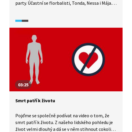
party. Účastní se florbalisti, Tonda, Nessa i Mája.
Na střelecký útok sice většina z nich
nezapomněla, ale zdá se, že mnohým z nich tahle
situace pomohla. Posunout se, poznat se a najít
cestu ke spřízněným duším.
03:25
Smrt patří k životu
Pojďme se společně podívat na video o tom, že
smrt patří k životu. Z našeho lidského pohledu je
život velmi dlouhý a dá se v něm stihnout cokoliv.