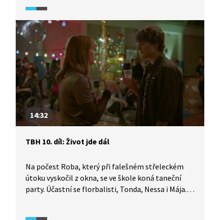
odborných služeb Linky bezpečí Kateřina Lišková
vysvětluje, jak linka funguje v praxi, na jaká témata
se zaměřuje a proč je klíčová anonymita a důvěra.
Zmiňuje i nejčastější důvody volání – problémy
ve škole, rodině a vztazích – a také výrazný nárůst
hovorů spojených s psychickými obtížemi.
14:32
TBH 10. díl: Život jde dál
Na počest Roba, který při falešném střeleckém
útoku vyskočil z okna, se ve škole koná taneční
party. Účastní se florbalisti, Tonda, Nessa i Mája.
Na střelecký útok sice většina z nich
nezapomněla, ale zdá se, že mnohým z nich tahle