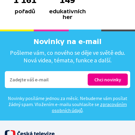
1 161
149
pořadů
edukativních
her
Novinky na e-mail
Pošleme vám, co nového se děje ve světě edu.
Nová videa, témata, funkce a další.
Novinky posíláme jednou za měsíc. Nebudeme vám posílat
žádný spam. Vložením e-mailu souhlasíte se
zpracováním
osobních údajů
.