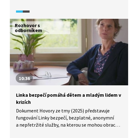
problémy partnerských vztahů, baví se s kamarády
nebo třeba streamují. Vše se ale změní v den, kdy
dojde přímo ve škole ke střelbě. Bude někdo
zraněn? Kdo je viník? A kdo oběť? A proč k tomu
Rozhovor s
všemu došlo?
odborníkem
10:36
Linka bezpečí pomáhá dětem a mladým lidem v
krizích
Dokument Hovory ze tmy (2025) představuje
fungování Linky bezpečí, bezplatné, anonymní
a nepřetržité služby, na kterou se mohou obracet
děti a mladí lidé v obtížných situacích. Vedoucí