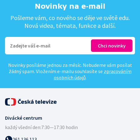
Novinky na e-mail
Pošleme vám, co nového se děje ve světě edu.
Nová videa, témata, funkce a další.
Novinky posíláme jednou za měsíc. Nebudeme vám posílat
žádný spam. Vložením e-mailu souhlasíte se
zpracováním
osobních údajů
.