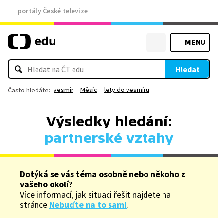
portály České televize
MENU
Hledat
vesmír
Měsíc
lety do vesmíru
Často hledáte:
Výsledky hledání:
partnerské vztahy
Dotýká se vás téma osobně nebo někoho z
vašeho okolí?
Více informací, jak situaci řešit najdete na
stránce
Nebuďte na to sami
.