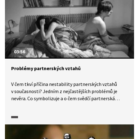
03:56
Problémy partnerských vztahů
V čem tkví příčina nestability partnerských vztahů
v současnosti? Jedním z nejčastějších problémů je
nevěra. Co symbolizuje a o čem svědčí partnerská
nevěra a jak s ní naložit? Problematiku objasňuje
manželský poradce Petr Šmolka. Co je příčinou věkově
nevyvážených vztahů úspěšných mužů a mladých žen.
V rámci ankety se mladí lidé vyjadřují k manželství
a životu na „psí knížku“.