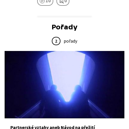
10
0
Pořady
2
pořady
Partnerské vztahy aneb Návod na přežití