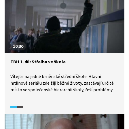
10:30
TBH 1. díl: Střelba ve škole
Vítejte na jedné brněnské střední škole. Hlavní
hrdinové seriálu zde žijí běžné životy, zastávají určité
místo ve společenské hierarchii školy, řeší problémy
partnerských vztahů, baví se s kamarády nebo třeba
streamují. Vše se ale změní v den, kdy dojde přímo
ve škole ke střelbě. Bude někdo zraněn? Kdo je viník?
A kdo oběť? A proč k tomu všemu došlo?