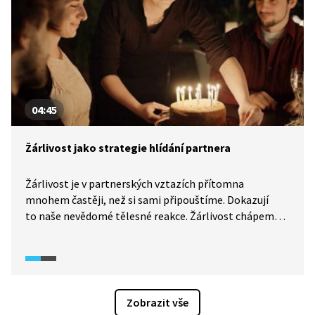
04:45
Žárlivost jako strategie hlídání partnera
Žárlivost je v partnerských vztazích přítomna
mnohem častěji, než si sami připouštíme. Dokazují
to naše nevědomé tělesné reakce. Žárlivost chápeme
jako motivační emoci, kdy si hlídáme partnera
a snažíme si zabezpečit jeho věrnost. Jde o reakci
na ohrožení partnerství. Z jakého důvodu nás ale
evoluce žárlivostí vybavila?
Zobrazit vše