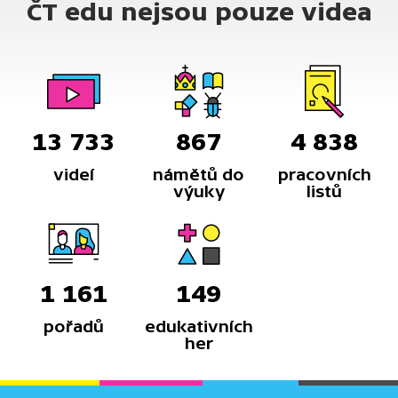
ČT edu nejsou pouze videa
13 733
867
4 838
videí
námětů do
pracovních
výuky
listů
1 161
149
pořadů
edukativních
her