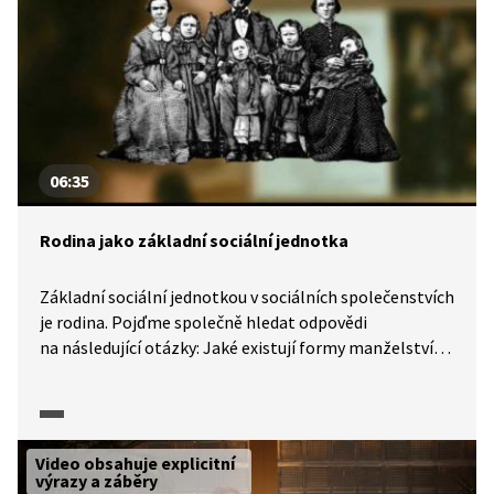
06:35
Rodina jako základní sociální jednotka
Základní sociální jednotkou v sociálních společenstvích
je rodina. Pojďme společně hledat odpovědi
na následující otázky: Jaké existují formy manželství?
V čem tkví příčina nestability partnerských vztahů
v současnosti? Je lepší se ženit a vdávat, a nebo žít
takzvaně na psí knížku? Jak s pojímáním partnerských
vztahů zahýbala emancipace žen? Je perspektivní vzít
Video obsahuje explicitní
si partnera z naprosto odlišně založené rodiny?
výrazy a záběry