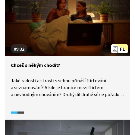
Pořadem provází Cyril Höschl.
09:32
PL
Chceš s někým chodit?
Jaké radosti a strasti s sebou přináší flirtování
a seznamování? A kde je hranice mezi flirtem
a nevhodným chováním? Druhý díl druhé série pořadu
Na záchodcích se zaměřuje na problematiku vytváření
nových vztahů v online i offline prostoru, nastavování
hranic i asymetrických vztahů.