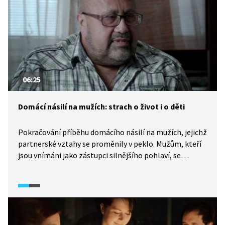
06:25
Domácí násilí na mužích: strach o život i o děti
Pokračování příběhu domácího násilí na mužích, jejichž
partnerské vztahy se proměnily v peklo. Mužům, kteří
jsou vnímáni jako zástupci silnějšího pohlaví, se
obecně nevěří, děti stále v očích naší společnosti patří
k matce. O to je jejich možnost obrany složitější.
Ocitají se v kruhu strachu, studu a bezmoci. A také mají
strach o své děti, které se agresi rovněž vyhnou jen
zřídka.