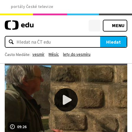
portály České televize
MENU
Hledat
vesmír
Měsíc
lety do vesmíru
Často hledáte:
09:26