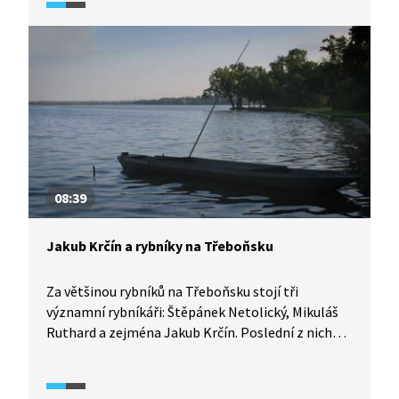
Valdek inspirací pro spisovatele a také oblíbeným
cílem výletů skautů a trampů. Od roku 1965 je hrad
kulturní památkou.
08:39
Jakub Krčín a rybníky na Třeboňsku
Za většinou rybníků na Třeboňsku stojí tři
významní rybníkáři: Štěpánek Netolický, Mikuláš
Ruthard a zejména Jakub Krčín. Poslední z nich
začal rybníkem, který nazval Nevděk. Projekt
znamenal přesídlení velkého množství obyvatel
a ohrožoval opevnění vybudované Netolickým.