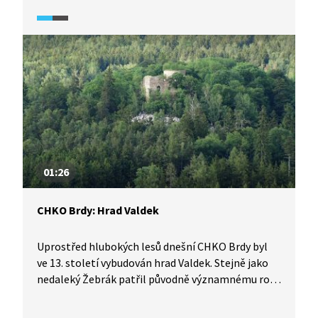
příběh jeho dcery, pozdější císařovny Marie
Terezie. Příběh dětské lásky a pozdějšího
manželství s Františkem Štěpánem Lotrinským,
nastoupení vladařské cesty, převzetí maďarské
koruny i příběh šestnáctinásobného mateřství
jedné z nejvýznamnějších žen v dějinách novodobé
Evropy.
01:26
CHKO Brdy: Hrad Valdek
Uprostřed hlubokých lesů dnešní CHKO Brdy byl
ve 13. století vybudován hrad Valdek. Stejně jako
nedaleký Žebrák patřil původně významnému rodu
Zajíců. V rukách nových majitelů hrad upadal
a od 16. století zůstal opuštěn. Později byl však