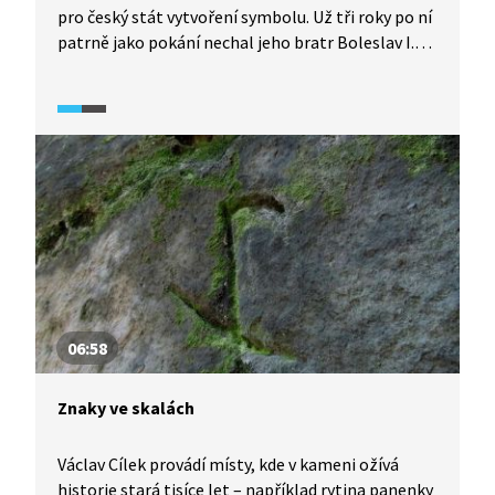
pro český stát vytvoření symbolu. Už tři roky po ní
patrně jako pokání nechal jeho bratr Boleslav I.
převést ostatky na Pražský hrad a pohřbít
v rotundě sv. Víta. Zázraky, které jsou s tímto
převozem spojené, pak usnadnily cestu ke zřízení
samostatného pražského biskupství.
06:58
Znaky ve skalách
Václav Cílek provádí místy, kde v kameni ožívá
historie stará tisíce let – například rytina panenky