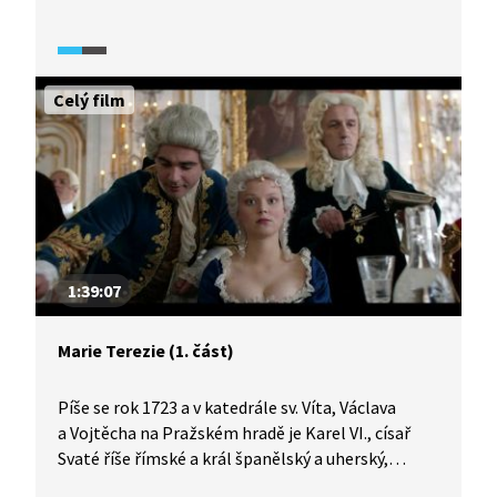
s mučírnami, např. zde několik let strávil Václav
Babinský. Za druhé světové války ho využívala
nacistická armáda a gestapo.
Celý film
1:39:07
Marie Terezie (1. část)
Píše se rok 1723 a v katedrále sv. Víta, Václava
a Vojtěcha na Pražském hradě je Karel VI., císař
Svaté říše římské a král španělský a uherský,
korunován králem českým. A právě zde začíná