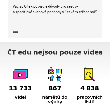
Václav Cílek popisuje důvody pro sesuvy
a specifické svahové pochody v Českém středohoří.
ČT edu nejsou pouze videa
13 733
867
4 838
videí
námětů do
pracovních
výuky
listů