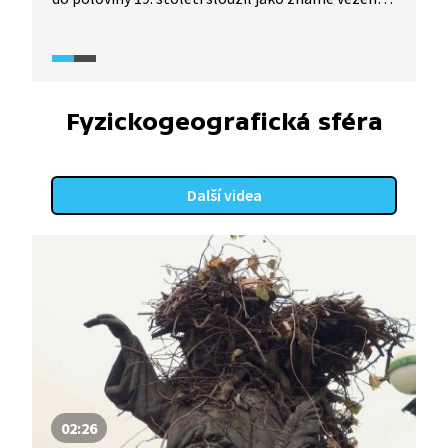
s mučírnami, např. zde několik let strávil Václav
Babinský. Za druhé světové války ho využívala
nacistická armáda a gestapo.
Fyzickogeografická sféra
Další videa
02:26