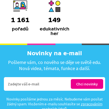
1 161
149
pořadů
edukativních
her
Novinky na e-mail
Pošleme vám, co nového se děje ve světě edu.
Nová videa, témata, funkce a další.
Novinky posíláme jednou za měsíc. Nebudeme vám posílat
žádný spam. Vložením e-mailu souhlasíte se
zpracováním
osobních údajů
.