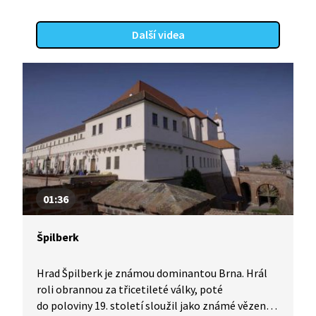
Další videa
01:36
Špilberk
Hrad Špilberk je známou dominantou Brna. Hrál
roli obrannou za třicetileté války, poté
do poloviny 19. století sloužil jako známé vězení