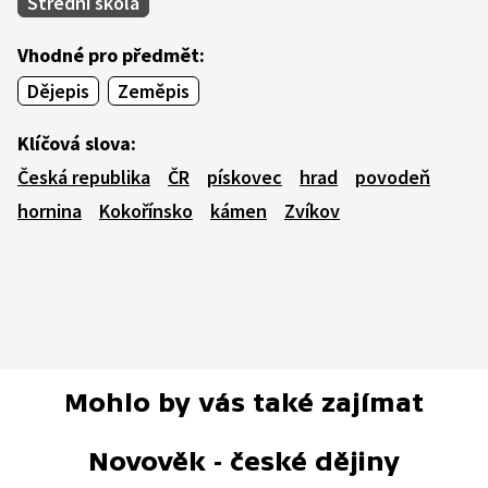
Střední škola
Vhodné pro předmět:
Dějepis
Zeměpis
Klíčová slova:
Česká republika
ČR
pískovec
hrad
povodeň
hornina
Kokořínsko
kámen
Zvíkov
Mohlo by vás také zajímat
Novověk - české dějiny