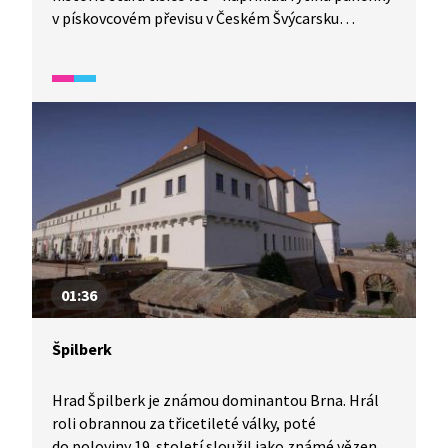
v pískovcovém převisu v Českém Švýcarsku
představuje jeden z mála příkladů pravěkého
skalního umění na území Čech.
01:36
Špilberk
Hrad Špilberk je známou dominantou Brna. Hrál
roli obrannou za třicetileté války, poté
do poloviny 19. století sloužil jako známé vězení