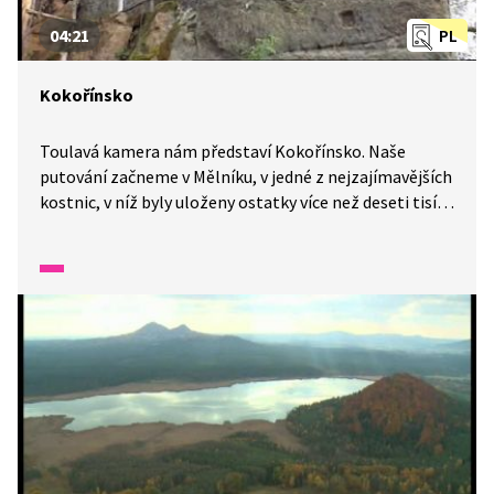
04:21
PL
Kokořínsko
Toulavá kamera nám představí Kokořínsko. Naše
putování začneme v Mělníku, v jedné z nejzajímavějších
kostnic, v níž byly uloženy ostatky více než deseti tisíc
lidí. Pokračovat budeme přes skalní byty až po hrad
Kokořín. Znáte Cinibulkovu stezku?