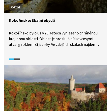
04:14
Kokořínsko: Skalní obydlí
Kokořínsko bylo už v 70. letech vyhlášeno chráněnou
krajinnou oblastí. Oblast je proslulá pískovcovými
útvary, roklemi či jezírky. Ve zdejších skalách najdeme
také řadu vytesaných obydlí a sklípků. Největší rozsah
budování skalních obydlí započal ve druhé polovině 18.
století. V reportáži navštívíme interiér jednoho z nich
a dále si prohlédneme skalní sklep.