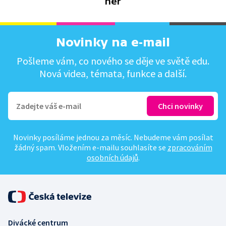
her
Novinky na e-mail
Pošleme vám, co nového se děje ve světě edu.
Nová videa, témata, funkce a další.
Novinky posíláme jednou za měsíc. Nebudeme vám posílat
žádný spam. Vložením e-mailu souhlasíte se
zpracováním
osobních údajů
.