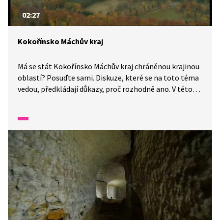
02:27
Kokořínsko Máchův kraj
Má se stát Kokořínsko Máchův kraj chráněnou krajinou
oblastí? Posuďte sami. Diskuze, které se na toto téma
vedou, předkládají důkazy, proč rozhodně ano. V této
jedinečné oblasti se nachází na 60 druhů rostlin
a unikátních živočichů. Neopomenutelnou památkou je
Máchovo jezero nebo hrad Bezděz. Sám Mácha tuto
oblast mnohokrát navštívil a tento kraj zařadil
do svých děl.