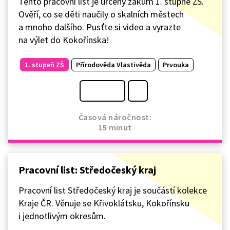
Tento pracovní list je určený žákům 1. stupně ZŠ.
Ověří, co se děti naučily o skalních městech
a mnoho dalšího. Pusťte si video a vyrazte
na výlet do Kokořínska!
1. stupeň ZŠ
Přírodověda Vlastivěda
Prvouka
Časová náročnost:
15 minut
Pracovní list: Středočeský kraj
Pracovní list Středočeský kraj je součástí kolekce
Kraje ČR. Věnuje se Křivoklátsku, Kokořínsku
i jednotlivým okresům.