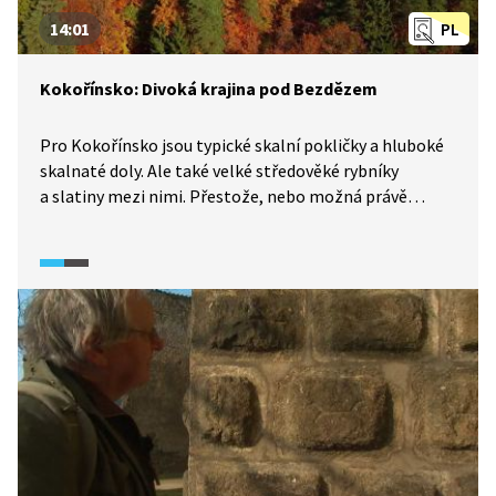
14:01
PL
Kokořínsko: Divoká krajina pod Bezdězem
Pro Kokořínsko jsou typické skalní pokličky a hluboké
skalnaté doly. Ale také velké středověké rybníky
a slatiny mezi nimi. Přestože, nebo možná právě
proto, že vzhled skal měnil po staletí člověk, je
Kokořínsko krásnou kulturní krajinou.