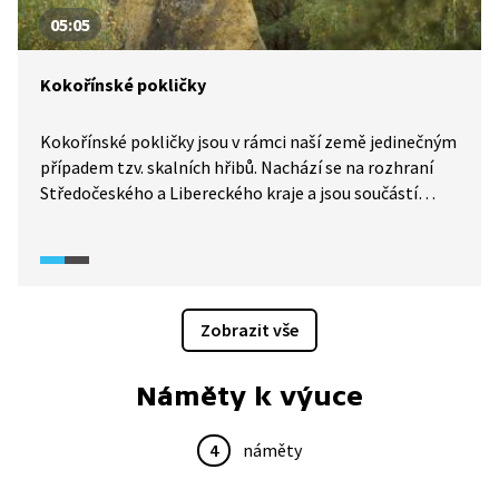
05:05
Kokořínské pokličky
Kokořínské pokličky jsou v rámci naší země jedinečným
případem tzv. skalních hřibů. Nachází se na rozhraní
Středočeského a Libereckého kraje a jsou součástí
chráněné krajinné oblasti Kokořínsko.
Zobrazit vše
Náměty k výuce
4
náměty