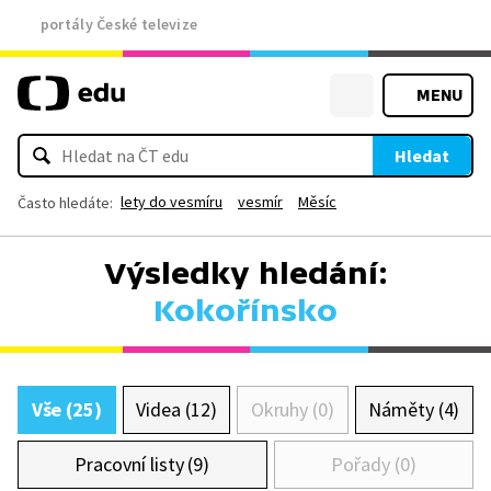
portály České televize
MENU
Hledat
lety do vesmíru
vesmír
Měsíc
Často hledáte:
Výsledky hledání:
Kokořínsko
Vše (25)
Videa (12)
Okruhy (0)
Náměty (4)
Pracovní listy (9)
Pořady (0)