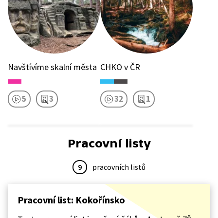
Navštívíme skalní města
CHKO v ČR
5
3
32
1
Pracovní listy
9
pracovních listů
Pracovní list: Kokořínsko