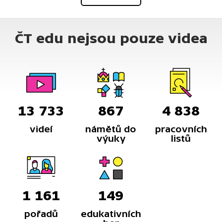
ČT edu nejsou pouze videa
13 733
867
4 838
videí
námětů do
pracovních
výuky
listů
1 161
149
pořadů
edukativních