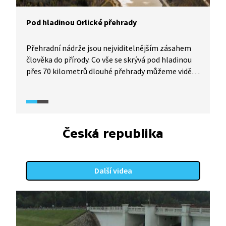
Pod hladinou Orlické přehrady
Přehradní nádrže jsou nejviditelnějším zásahem
člověka do přírody. Co vše se skrývá pod hladinou
přes 70 kilometrů dlouhé přehrady můžeme vidět
v období, kdy její hladina dočasně poklesne.
Na přelomu let 2019 a 2020 byla přehrada dočasně
upuštěná a některé staré silnice jezy i pobřežní
mostky objevily nad hladinou poprvé od 60. let.
Na příkladu Orlické přehrady si alespoň částečně
Česká republika
připomeneme původní vzhled říční krajiny v této
oblasti před tím, než vznikla přírodní kaskáda.
Další videa