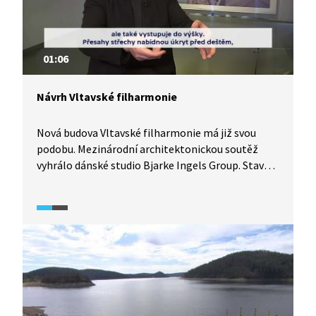
01:06
Návrh Vltavské filharmonie
Nová budova Vltavské filharmonie má již svou
podobu. Mezinárodní architektonickou soutěž
vyhrálo dánské studio Bjarke Ingels Group. Stavba
by podle plánů vedení města měla být hotová
v roce 2032. Kulturní centrum s několik sály se
stane také sídlem České filharmonie. Podívejte,
jak architekti postupovali při tvorbě návrhu.