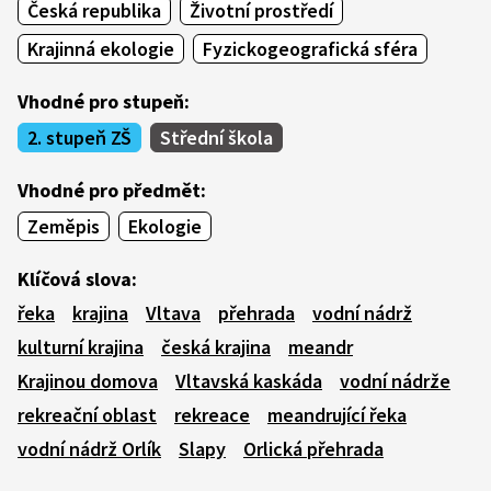
Česká republika
Životní prostředí
Krajinná ekologie
Fyzickogeografická sféra
Vhodné pro stupeň:
2. stupeň ZŠ
Střední škola
Vhodné pro předmět:
Zeměpis
Ekologie
Klíčová slova:
řeka
krajina
Vltava
přehrada
vodní nádrž
kulturní krajina
česká krajina
meandr
Krajinou domova
Vltavská kaskáda
vodní nádrže
rekreační oblast
rekreace
meandrující řeka
vodní nádrž Orlík
Slapy
Orlická přehrada