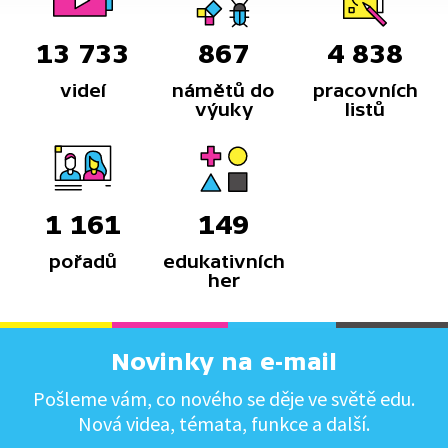
13 733
867
4 838
videí
námětů do
pracovních
výuky
listů
1 161
149
pořadů
edukativních
her
Novinky na e-mail
Pošleme vám, co nového se děje ve světě edu.
Nová videa, témata, funkce a další.