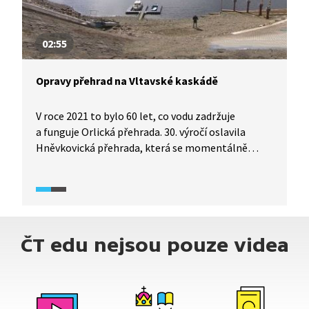
02:55
Opravy přehrad na Vltavské kaskádě
V roce 2021 to bylo 60 let, co vodu zadržuje
a funguje Orlická přehrada. 30. výročí oslavila
Hněvkovická přehrada, která se momentálně
přestavuje, aby zvládla i desetitisíciletou povodeň
a stejně dlouho slouží také přehrada Kořensko,
kde pokračují práce na prohlubování koryta Vltavy.
ČT edu nejsou pouze videa