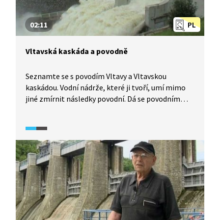
02:11
PL
Vltavská kaskáda a povodně
Seznamte se s povodím Vltavy a Vltavskou
kaskádou. Vodní nádrže, které ji tvoří, umí mimo
jiné zmírnit následky povodní. Dá se povodním
zabránit?