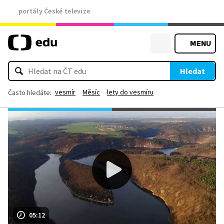
portály České televize
MENU
Hledat
vesmír
Měsíc
lety do vesmíru
Často hledáte:
05:12