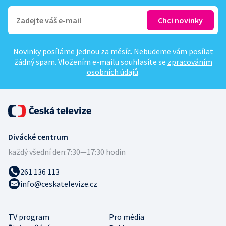
Novinky posíláme jednou za měsíc. Nebudeme vám posílat
žádný spam. Vložením e-mailu souhlasíte se
zpracováním
osobních údajů
.