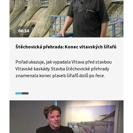
06:34
Štěchovická přehrada: Konec vltavských šífařů
Pořad ukazuje, jak vypadala Vltava před stavbou
Vltavské kaskády. Stavba štěchovické přehrady
znamenala konec plaveb šífařů dolů po řece.