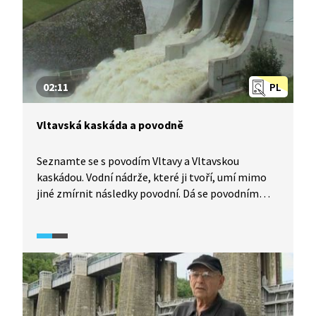
02:11
PL
Vltavská kaskáda a povodně
Seznamte se s povodím Vltavy a Vltavskou
kaskádou. Vodní nádrže, které ji tvoří, umí mimo
jiné zmírnit následky povodní. Dá se povodním
zabránit?