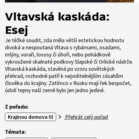
Vltavská kaskáda:
Esej
Je těžké soudit, zda měla větší estetickou hodnotu
divoká a nespoutaná Vltava s rybárnami, osadami,
mlýny, voraři, lososy či úhoři, nebo pohádkově
vykroužené skalnaté podkovy Slapské či Orlické nádrže.
Vltavská kaskáda, stavěná po vzoru sovětských
přehrad, rozhodně patří k nejviditelnějším zásahům
člověka do krajiny. Zatímco v Rusku mají řek bezpočet,
údolí tepny naší země bylo jen jedno jediné.
Z pořadu:
Krajinou domova III
Přehrát celý pořad
Témata: