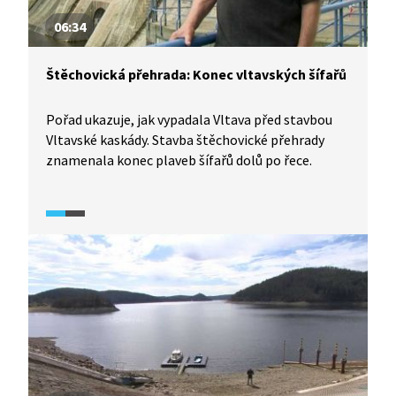
06:34
Štěchovická přehrada: Konec vltavských šífařů
Pořad ukazuje, jak vypadala Vltava před stavbou
Vltavské kaskády. Stavba štěchovické přehrady
znamenala konec plaveb šífařů dolů po řece.