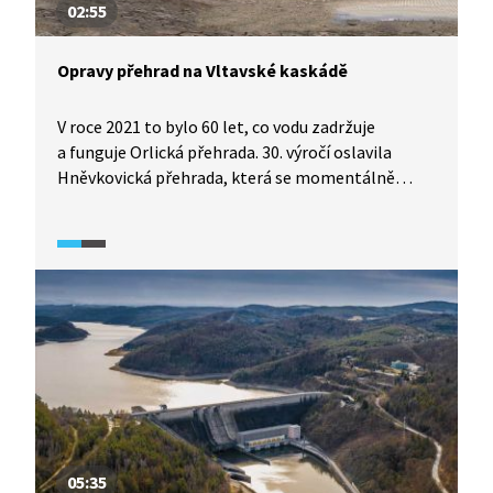
02:55
Opravy přehrad na Vltavské kaskádě
V roce 2021 to bylo 60 let, co vodu zadržuje
a funguje Orlická přehrada. 30. výročí oslavila
Hněvkovická přehrada, která se momentálně
přestavuje, aby zvládla i desetitisíciletou povodeň
a stejně dlouho slouží také přehrada Kořensko,
kde pokračují práce na prohlubování koryta Vltavy.
05:35