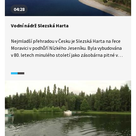
04:28
Vodní nádrž Slezská Harta
Nejmladší přehradou v Česku je Slezská Harta na řece
Moravici v podhůří Nízkého Jeseníku. Byla vybudována
v 80. letech minulého století jako zásobárna pitné vody
a protipovodňová ochrana. Rozkládá se na ploše cca
870 hektarů a v některých místech dosahuje hloubky až
70 m.