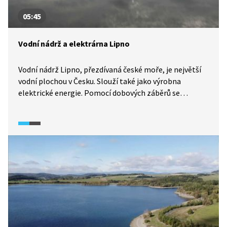
05:45
Vodní nádrž a elektrárna Lipno
Vodní nádrž Lipno, přezdívaná české moře, je největší
vodní plochou v Česku. Slouží také jako výrobna
elektrické energie. Pomocí dobových záběrů se
dozvíme, co všechno provázelo vznik tohoto vodního
díla, které je v provozu od roku 1959. Stavba přehrady
výrazně pozměnila ráz místní krajiny, řada obcí a osad
zanikla, a o domov tak přišlo více než 1700 lidí.