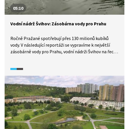
05:10
Vodní nádrž Švihov: Zásobárna vody pro Prahu
Ročně Pražané spotřebují přes 130 milionů kubíků
vody. V následující reportáži se vypravíme k největší
zásobárně vody pro Prahu, vodní nádrži Švihov na řece
Želivce. Také se dozvíme o vodních zdrojích, které
Praha využívala v minulosti, a procesech, kterými se
pitná voda upravuje.