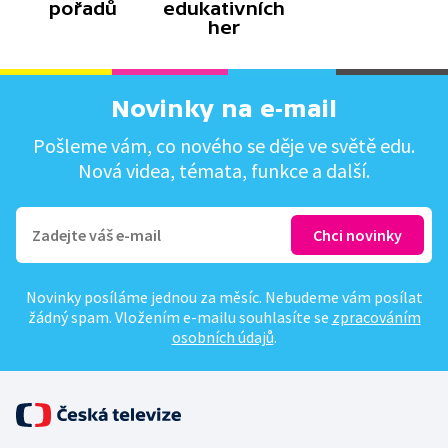
pořadů
edukativních
her
Novinky na e-mail
Pošleme vám, co nového se děje ve světě edu.
Nová videa, témata, funkce a další.
Novinky posíláme jednou za měsíc. Nebudeme vám posílat
žádný spam. Vložením e-mailu souhlasíte se
zpracováním
osobních údajů
.