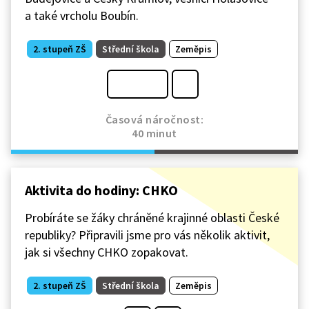
a také vrcholu Boubín.
2. stupeň ZŠ
Střední škola
Zeměpis
Časová náročnost:
40 minut
Aktivita do hodiny: CHKO
Probíráte se žáky chráněné krajinné oblasti České
republiky? Připravili jsme pro vás několik aktivit,
jak si všechny CHKO zopakovat.
2. stupeň ZŠ
Střední škola
Zeměpis