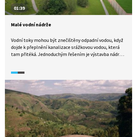
01:39
Malé vodní nádrže
Vodní toky mohou být znečištěny odpadní vodou, když
dojde k přeplnění kanalizace srážkovou vodou, která
tam přitéká. Jednoduchým řešením je výstavba nádrží
např. u sídlišť, které dešťovou vodu zadrží a nepustí ji
dál do kanalizace. Stavba takového jezírka přitom není
nic složitého.