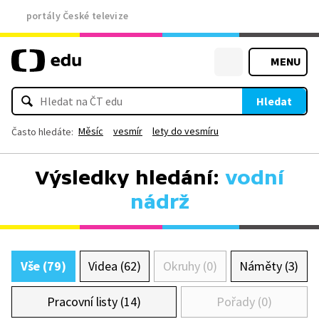
portály České televize
MENU
Hledat
Měsíc
vesmír
lety do vesmíru
Často hledáte:
Výsledky hledání:
vodní
nádrž
Vše (79)
Videa (62)
Okruhy (0)
Náměty (3)
Pracovní listy (14)
Pořady (0)