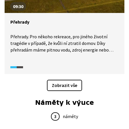
09:30
Přehrady
Přehrady. Pro někoho rekreace, pro jiného životní
tragédie v případě, že kvůli ní ztratil domov. Díky
přehradám máme pitnou vodu, zdroj energie nebo
zbrzdíme povodňovou vlnu, ale také jsme kvůli nim
přišli o jedny z nejdivočejších míst naší země. I přesto
některé z umělých vodních nádrží s krajinou splynuly.
Navštívíme přehrady na Želivce, Chrudimce, Jihlavě
či Svratce.
Zobrazit vše
Náměty k výuce
3
náměty