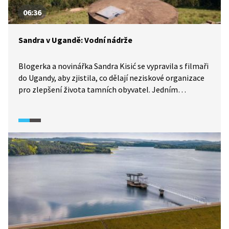
06:36
Sandra v Ugandě: Vodní nádrže
Blogerka a novinářka Sandra Kisić se vypravila s filmaři
do Ugandy, aby zjistila, co dělají neziskové organizace
pro zlepšení života tamních obyvatel. Jedním
z nejdůležitějších projektů je rozvod vody. Díky němu už
ženy a děti nemusejí chodit pro vodu na jedno jediné
vzdálené místo. Nyní existuje síť stanovišť s vodními
nádržemi pravidelně rozmístěnými po širokém okolí.
Zároveň jsou místní muži zaučováni, aby uměli systém
spravovat i po odchodu odborníků.