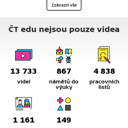
Zobrazit vše
ČT edu nejsou pouze videa
13 733
867
4 838
videí
námětů do
pracovních
výuky
listů
1 161
149