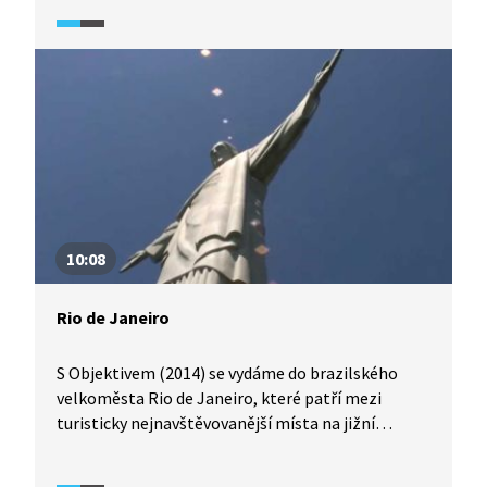
10:08
Rio de Janeiro
S Objektivem (2014) se vydáme do brazilského
velkoměsta Rio de Janeiro, které patří mezi
turisticky nejnavštěvovanější místa na jižní
polokouli. Město má však také problémy
s kriminalitou a násilím, především v oblasti