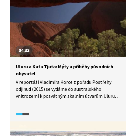
04:33
Uluru a Kata Tjuta: Mýty a příběhy původních
obyvatel
V reportáži Vladimíra Korce z pořadu Postřehy
odjinud (2015) se vydáme do australského
vnitrozemí k posvátným skalním útvarům Uluru
a Kata Tjuta. Seznámíme se s mýty původních
obyvatel a příběhy, které se k těmto místům
vážou.