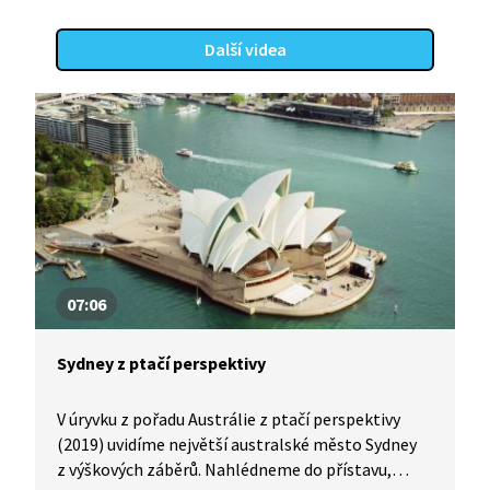
Další videa
07:06
Sydney z ptačí perspektivy
V úryvku z pořadu Austrálie z ptačí perspektivy
(2019) uvidíme největší australské město Sydney
z výškových záběrů. Nahlédneme do přístavu,