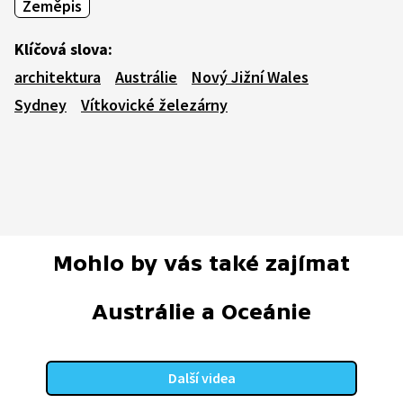
Zeměpis
Klíčová slova:
architektura
Austrálie
Nový Jižní Wales
Sydney
Vítkovické železárny
Mohlo by vás také zajímat
Austrálie a Oceánie
Další videa