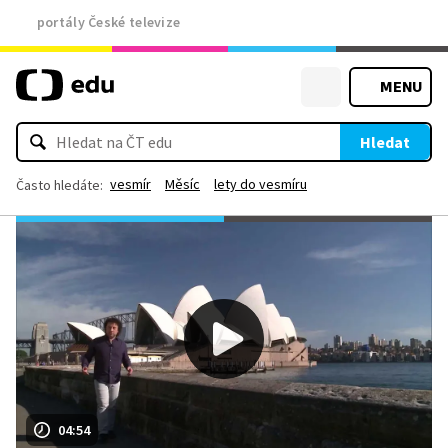
portály České televize
MENU
Hledat
vesmír
Měsíc
lety do vesmíru
Často hledáte:
04:54