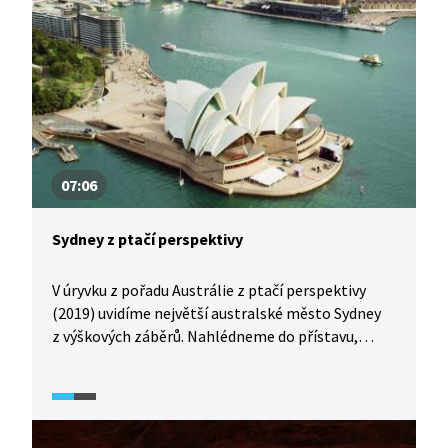
přesuneme do městečka Lightning Ridge,
proslulého těžbou opálů a netradičními kozími
závody. Podíváme se, jak se v Austrálii pěstuje
bavlna, a na závěr nás čeká návštěva
eukalyptových Modrých hor.
07:06
Sydney z ptačí perspektivy
V úryvku z pořadu Austrálie z ptačí perspektivy
(2019) uvidíme největší australské město Sydney
z výškových záběrů. Nahlédneme do přístavu,
projdeme se po plážích se zlatavým pískem,
proletíme nad samotným městem a neuniknou
nám ani jeho hlavní architektonické ikony.