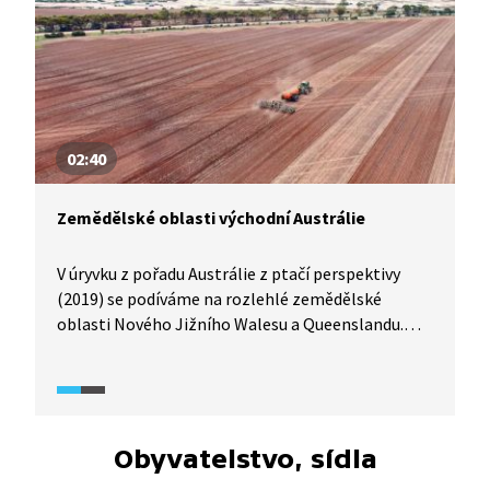
02:40
Zemědělské oblasti východní Austrálie
V úryvku z pořadu Austrálie z ptačí perspektivy
(2019) se podíváme na rozlehlé zemědělské
oblasti Nového Jižního Walesu a Queenslandu.
Z výšky uvidíme pestrobarevnou mozaiku, kterou
tvoří tamní pole a farmy.
Obyvatelstvo, sídla