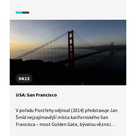
projdeme se po plážích se zlatavým pískem,
proletíme nad samotným městem a neuniknou
nám ani jeho hlavní architektonické ikony.
04:13
USA: San Francisco
V pořadu Postřehy odjinud (2014) představuje Jan
Šmíd nejzajímavější místa kalifornského San
Francisca – most Golden Gate, bývalou věznici
na ostrově Alcatraz a další turistické atrakce.