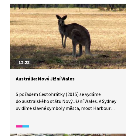
12:28
Austrálie: Nový Jižní Wales
S pořadem Cestohrátky (2015) se vydáme
do australského státu Nový Jižní Wales. V Sydney
uvidíme slavné symboly města, most Harbour
Bridge a budovu opery. Nahlédneme také na rybí
trh, kde právě probíhá dražba ryb. Zavítáme
do hlavního města Austrálie, Canberry, a poté se