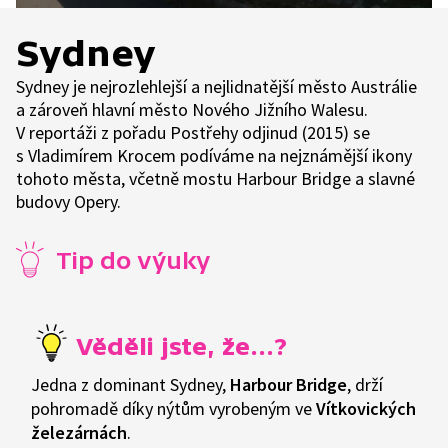
Sydney
Sydney je nejrozlehlejší a nejlidnatější město Austrálie
a zároveň hlavní město Nového Jižního Walesu.
V reportáži z pořadu Postřehy odjinud (2015) se
s Vladimírem Krocem podíváme na nejznámější ikony
tohoto města, včetně mostu Harbour Bridge a slavné
budovy Opery.
Tip do výuky
Jedna z dominant Sydney,
Harbour Bridge
, drží
pohromadě díky nýtům vyrobeným ve
Vítkovických
železárnách
.