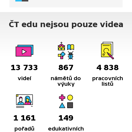
chudinských čtvrtí, zde nazývaných favely.
ČT edu nejsou pouze videa
13 733
867
4 838
videí
námětů do
pracovních
výuky
listů
1 161
149
pořadů
edukativních