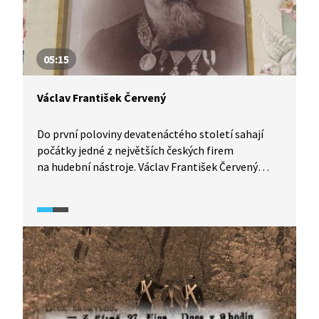
05:15
Václav František Červený
Do první poloviny devatenáctého století sahají
počátky jedné z největších českých firem
na hudební nástroje. Václav František Červený
v Hradci Králové vybudoval rodinnou firmu, která
díky svému umu a příležitostem existovala několik
generací. Sám byl významnou postavou
královéhradecké společnosti, mimo jiné starostou
Sokola. Podívejte se na stručnou historii jedné
rodinné firmy.