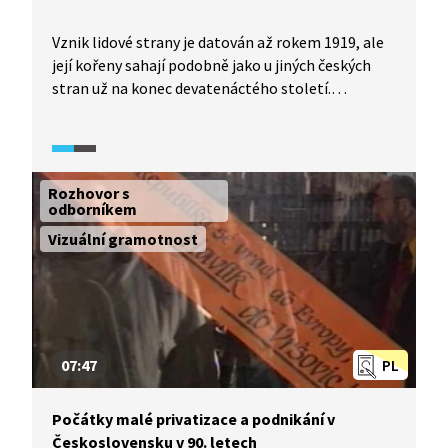
Vznik lidové strany je datován až rokem 1919, ale
její kořeny sahají podobně jako u jiných českých
stran už na konec devatenáctého století.
Podívejte se na krátkou pasáž o vzniku strany
a roli při budování samostatné Československé
republiky.
Rozhovor s
odborníkem
Vizuální gramotnost
07:47
PL
Počátky malé privatizace a podnikání v
Československu v 90. letech