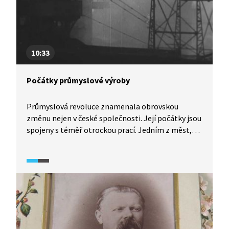
10:33
Počátky průmyslové výroby
Průmyslová revoluce znamenala obrovskou
změnu nejen v české společnosti. Její počátky jsou
spojeny s téměř otrockou prací. Jedním z měst,
kam se stěhují první dělníci a kde roste průmysl
v 19. století, je Ostrava. V ní podnikala od první
třetiny 19. století dynastie Rothschildů, kteří
v Rudolfově huti vyráběli železo na stavbu např.
Severní dráhy Ferdinandovy. Zrušením roboty
v roce 1848 pak nastupuje kapitalismus.