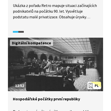
Ukázka z pořadu Retro mapuje situaci začínajících
podnikatelů na počátku 90. let. Vysvětluje
podstatu malé privatizace. Obsahuje úryvky
z dobových reportáží a rozhovory s úspěšnými
i neúspěšnými podnikateli 90. let, například
s Miroslavem Švarcem, „průkopníkem" tzv.
švarcsystému.
Digitální kompetence
12:52
PL
Hospodářské počátky první republiky