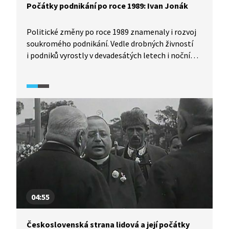
Počátky podnikání po roce 1989: Ivan Jonák
Politické změny po roce 1989 znamenaly i rozvoj
soukromého podnikání. Vedle drobných živností
i podniků vyrostly v devadesátých letech i noční
kluby. Asi nejznámějším (nejen v Praze) byl
Discoland Sylvie v Libni, jehož výraznou tváří byl
spolumajitel Ivan Jonák. V pasáži z dokumentu
Vizitka z roku 1994 uvidíte obraz svérázného
podnikatele devadesátých let. Původně taxikář
a vekslák se po sametové revoluci stal váženým
podnikatelem a chvilkovou hvězdou světa
showbyznysu.
04:55
Československá strana lidová a její počátky