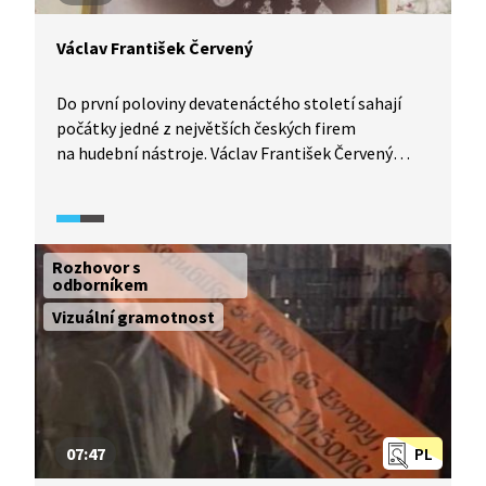
Václav František Červený
Do první poloviny devatenáctého století sahají
počátky jedné z největších českých firem
na hudební nástroje. Václav František Červený
v Hradci Králové vybudoval rodinnou firmu, která
díky svému umu a příležitostem existovala několik
generací. Sám byl významnou postavou
královéhradecké společnosti, mimo jiné starostou
Rozhovor s
Sokola. Podívejte se na stručnou historii jedné
odborníkem
rodinné firmy.
Vizuální gramotnost
07:47
PL