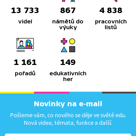
13 733
867
4 838
videí
námětů do
pracovních
výuky
listů
1 161
149
pořadů
edukativních
her
Novinky na e-mail
Pošleme vám, co nového se děje ve světě edu.
Nová videa, témata, funkce a další.