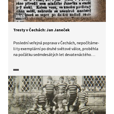
23:53
Tresty v Čechách: Jan Janeček
Poslední veřejná poprava v Čechách, nepočítáme-
li ty exemplární po druhé světové válce, proběhla
na počátku sedmdesátých let devatenáctého
století. Popraveným byl obávaný loupežný vrah
Jan Janeček, který byl ve své době populárním
tématem článků, kreseb a letáků. Svoji zmínku má
i v Haškově Švejkovi. Čím se živí kat, když zrovna
není koho popravovat? A jak soudnictví změnila
média?