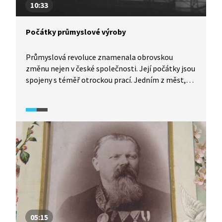
10:33
Počátky průmyslové výroby
Průmyslová revoluce znamenala obrovskou
změnu nejen v české společnosti. Její počátky jsou
spojeny s téměř otrockou prací. Jedním z měst,
kam se stěhují první dělníci a kde roste průmysl
v 19. století, je Ostrava. V ní podnikala od první
třetiny 19. století dynastie Rothschildů, kteří
v Rudolfově huti vyráběli železo na stavbu např.
Severní dráhy Ferdinandovy. Zrušením roboty
v roce 1848 pak nastupuje kapitalismus.
05:15