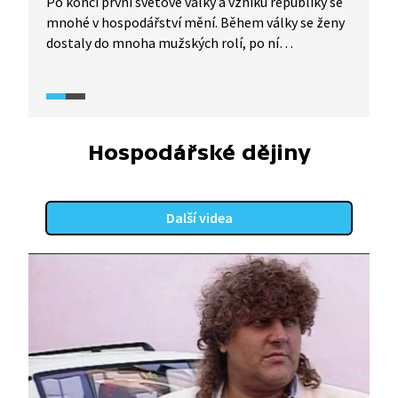
Po konci první světové války a vzniku republiky se
mnohé v hospodářství mění. Během války se ženy
dostaly do mnoha mužských rolí, po ní
v Československu dostávají volební právo. Nový
stát přijímá celou řadu zákonů, např. zavádí
osmihodinovou pracovní dobu, podporu
v nezaměstnanosti a úrazové pojištění.
Pro mnoho podniků je důležité financování a asi
Hospodářské dějiny
největší roli v první republice měla Živnostenská
banka. Podívejte se na sondu do hospodářství
první republiky na pozadí jedné významné
Další videa
prvorepublikové firmy, Amylonu.