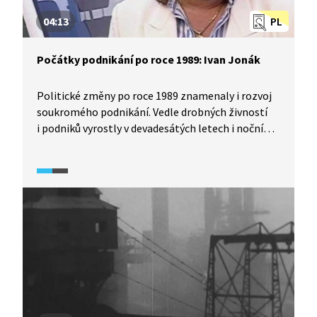
04:13
PL
Počátky podnikání po roce 1989: Ivan Jonák
Politické změny po roce 1989 znamenaly i rozvoj
soukromého podnikání. Vedle drobných živností
i podniků vyrostly v devadesátých letech i noční
kluby. Asi nejznámějším (nejen v Praze) byl
Discoland Sylvie v Libni, jehož výraznou tváří byl
spolumajitel Ivan Jonák. V pasáži z dokumentu
Vizitka z roku 1994 uvidíte obraz svérázného
podnikatele devadesátých let. Původně taxikář
a vekslák se po sametové revoluci stal váženým
podnikatelem a chvilkovou hvězdou světa
showbyznysu.