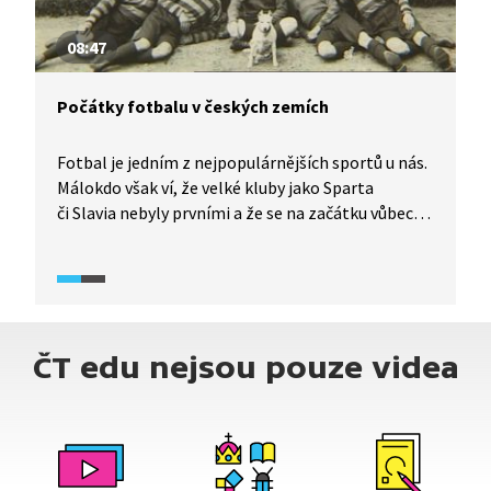
08:47
Počátky fotbalu v českých zemích
Fotbal je jedním z nejpopulárnějších sportů u nás.
Málokdo však ví, že velké kluby jako Sparta
či Slavia nebyly prvními a že se na začátku vůbec
nevěnovaly fotbalu. Podívejte se na krátkou
historii počátků fotbalu v českých zemích.
ČT edu nejsou pouze videa