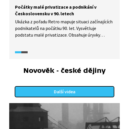
Počátky malé privatizace a podnikání v
Československu v 90. letech
Ukázka z pořadu Retro mapuje situaci začínajících
podnikatelů na počátku 90. let. Vysvětluje
podstatu malé privatizace. Obsahuje úryvky
z dobových reportáží a rozhovory s úspěšnými
i neúspěšnými podnikateli 90. let, například
s Miroslavem Švarcem, „průkopníkem" tzv.
švarcsystému.
Novověk - české dějiny
Další videa