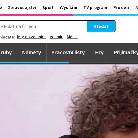
e
Zpravodajství
Sport
iVysílání
TV program
Pro děti
A
Hledat
lety do vesmíru
vesmír
Měsíc
hledáte:
ruhy
Náměty
Pracovní listy
Hry
Přijímačk