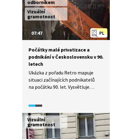
odborníkem
Vizuální
gramotnost
07:47
PL
Počátky malé privatizace a
podnikání v Československu v 90.
letech
Ukázka z pořadu Retro mapuje
situaci začínajících podnikatelů
na počátku 90. let. Vysvětluje
podstatu malé privatizace.
Obsahuje úryvky z dobových
reportáží a rozhovory s úspěšnými
i neúspěšnými podnikateli 90. let,
Vizuální
například s Miroslavem Švarcem,
gramotnost
„průkopníkem" tzv. švarcsystému.