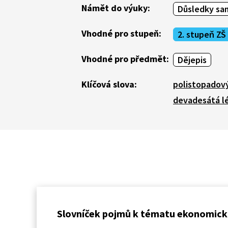
Námět do výuky:
Důsledky sam
Vhodné pro stupeň:
2. stupeň ZŠ
Vhodné pro předmět:
Dějepis
Klíčová slova:
polistopadový
devadesátá l
Slovníček pojmů k tématu ekonomick