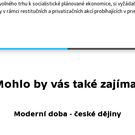
lného trhu k socialistické plánované ekonomice, si vyžádala 
 rámci restitučních a privatizačních akcí probíhajících v prvn
ohlo by vás také zajím
Moderní doba - české dějiny