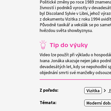
Politické změny po roce 1989 znamena
živností i podniků vyrostly v devadesát
byl Discoland Sylvie v Libni, jehož výra
z dokumentu Vizitka z roku 1994 uvidí
Původně taxikář a vekslák se po same
hvězdou světa showbyznysu.
Tip do výuky
Video lze použít při výkladu o hospodá
Ivana Jonáka ukazuje nejen jako podni
devadesátých let, kdy se nepohodlní spo
objednání smrti své manželky odsouzen
Z pořadu:
Vizitka
P
Témata:
Moderní doba