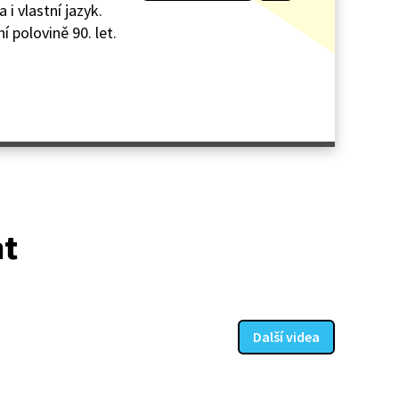
i vlastní jazyk.
í polovině 90. let.
at
Další videa