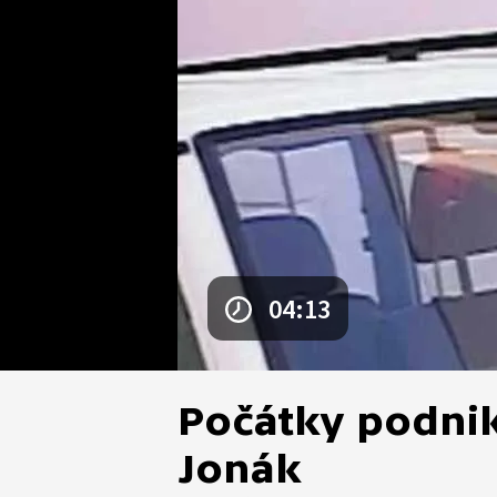
04:13
Počátky podnik
Jonák