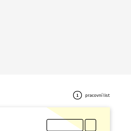
1
pracovní list