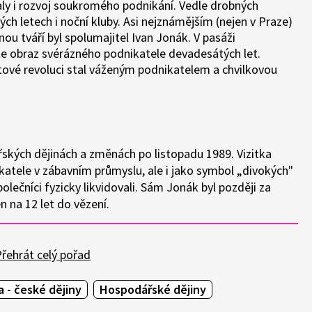
ly i rozvoj soukromého podnikání. Vedle drobných
ých letech i noční kluby. Asi nejznámějším (nejen v Praze)
znou tváří byl spolumajitel Ivan Jonák. V pasáži
te obraz svérázného podnikatele devadesátých let.
tové revoluci stal váženým podnikatelem a chvilkovou
řských dějinách a změnách po listopadu 1989. Vizitka
katele v zábavním průmyslu, ale i jako symbol „divokých"
lečníci fyzicky likvidovali. Sám Jonák byl později za
 na 12 let do vězení.
řehrát celý pořad
 - české dějiny
Hospodářské dějiny