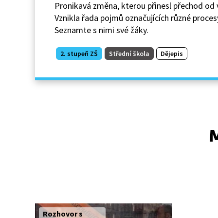
Pronikavá změna, kterou přinesl přechod od vo
Vznikla řada pojmů označujících různé procesy v
Seznamte s nimi své žáky.
2. stupeň ZŠ
Střední škola
Dějepis
M
Rozhovor s