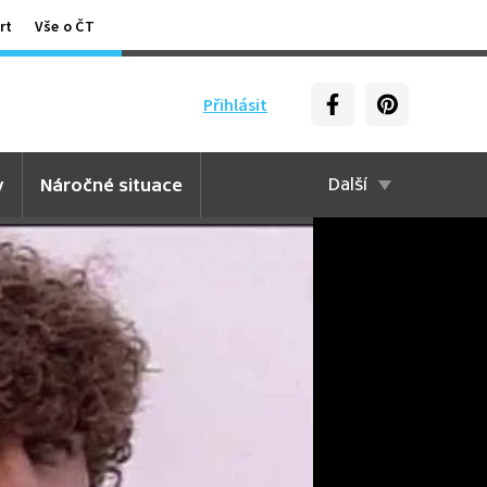
rt
Vše o ČT
Přihlásit
y
Náročné situace
Další