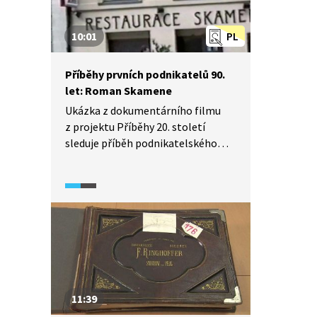
10:01
PL
Příběhy prvních podnikatelů 90.
let: Roman Skamene
Ukázka z dokumentárního filmu
z projektu Příběhy 20. století
sleduje příběh podnikatelského
neúspěchu herce Romana
Skamene, který se v 90. letech
rozhodl otevřít si restauraci.
Objevily se ale problémy se
zaměstnanci a on se dostal
do dluhů. Ze svízelné situace mu
pomohl Ivan Jonák, tehdejší
majitel klubu Discoland Sylvie.
V ukázce se objevuje také první část
11:39
příběhu pana Kajgra, který si v 90.