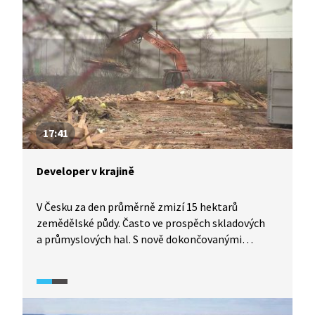
či logistická centra, ztrácí své přirozené
schopnosti.
17:41
Developer v krajině
V Česku za den průměrně zmizí 15 hektarů
zemědělské půdy. Často ve prospěch skladových
a průmyslových hal. S nově dokončovanými
dálničními úseky projekty na zelené louce
přibývají. Plánovaná výstavba hal v Ševětíně
u Českých Budějovic poukazuje na nešvary, které
obdobné záměry v ČR opakovaně doprovázejí.