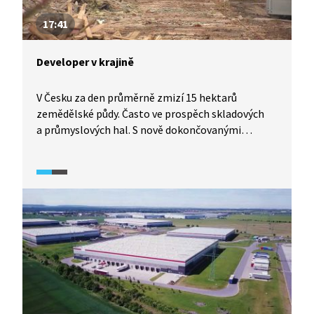
17:41
Developer v krajině
V Česku za den průměrně zmizí 15 hektarů
zemědělské půdy. Často ve prospěch skladových
a průmyslových hal. S nově dokončovanými
dálničními úseky projekty na zelené louce
přibývají. Plánovaná výstavba hal v Ševětíně
u Českých Budějovic poukazuje na nešvary, které
obdobné záměry v ČR opakovaně doprovázejí.
Snahy zneprůhlednit procesy vůči veřejnosti,
nedostatečná komunikace úřadů s občany, účelové
či nezodpovědné změny v obecních územních
plánech, protichůdné kroky ministerstev, zábor
orné půdy vysoké bonity, chybějící legislativa,
která by zvýhodňovala projekty šetrné ke krajině,
či upřednostňování krátkodobých ekonomických