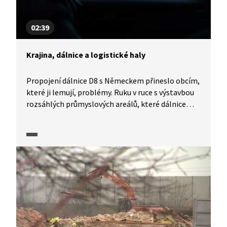
02:39
Krajina, dálnice a logistické haly
Propojení dálnice D8 s Německem přineslo obcím,
které ji lemují, problémy. Ruku v ruce s výstavbou
rozsáhlých průmyslových areálů, které dálnice
přilákala, vzrostla i kamionová doprava. Ta
nejenže překračuje kapacitu navazujících silnic
nižších tříd, nadlimitně vzrostla také hluková
zátěž a zvýšily se emise. Obce, které viděly
za výstavbou logistických areálů rozvoj, nyní
sledují, jaké vlivy haly do krajiny přináší. Příklad
dálnice D8 může přinést poučení, jaké důsledky
mohou rozhodnutí pro obce podél budoucích
dálnic přinést.