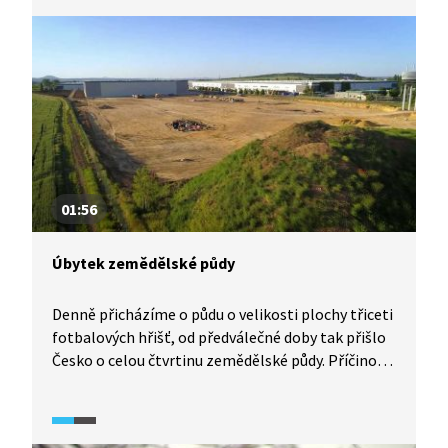
nižších tříd, nadlimitně vzrostla také hluková
zátěž a zvýšily se emise. Obce, které viděly
za výstavbou logistických areálů rozvoj, nyní
sledují, jaké vlivy haly do krajiny přináší. Příklad
dálnice D8 může přinést poučení, jaké důsledky
mohou rozhodnutí pro obce podél budoucích
dálnic přinést.
01:56
Úbytek zemědělské půdy
Denně přicházíme o půdu o velikosti plochy třiceti
fotbalových hřišť, od předválečné doby tak přišlo
Česko o celou čtvrtinu zemědělské půdy. Příčinou
je především zábor půdy pro novou výstavbu.
Tento proces má své ekonomické a ekologické
důsledky. Krajina, která se mění na města