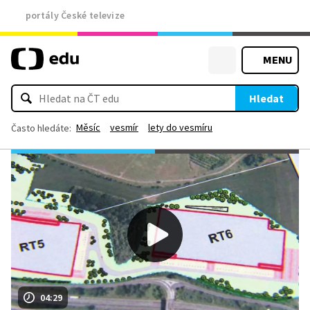
portály České televize
MENU
Hledat
Měsíc
vesmír
lety do vesmíru
Často hledáte:
04:29