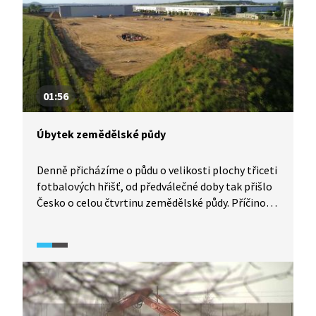
dálnice D8 může přinést poučení, jaké důsledky
mohou rozhodnutí pro obce podél budoucích
dálnic přinést.
01:56
Úbytek zemědělské půdy
Denně přicházíme o půdu o velikosti plochy třiceti
fotbalových hřišť, od předválečné doby tak přišlo
Česko o celou čtvrtinu zemědělské půdy. Příčinou
je především zábor půdy pro novou výstavbu.
Tento proces má své ekonomické a ekologické
důsledky. Krajina, která se mění na města
či logistická centra, ztrácí své přirozené
schopnosti.