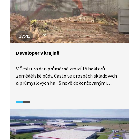
17:41
Developer v krajině
V Česku za den průměrně zmizí 15 hektarů
zemědělské půdy. Často ve prospěch skladových
a průmyslových hal. S nově dokončovanými
dálničními úseky projekty na zelené louce
přibývají. Plánovaná výstavba hal v Ševětíně
u Českých Budějovic poukazuje na nešvary, které
obdobné záměry v ČR opakovaně doprovázejí.
Snahy zneprůhlednit procesy vůči veřejnosti,
nedostatečná komunikace úřadů s občany, účelové
či nezodpovědné změny v obecních územních