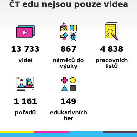
ČT edu nejsou pouze videa
pod nimi už nám nikdo nevrátí.
13 733
867
4 838
videí
námětů do
pracovních
výuky
listů
1 161
149
pořadů
edukativních
her