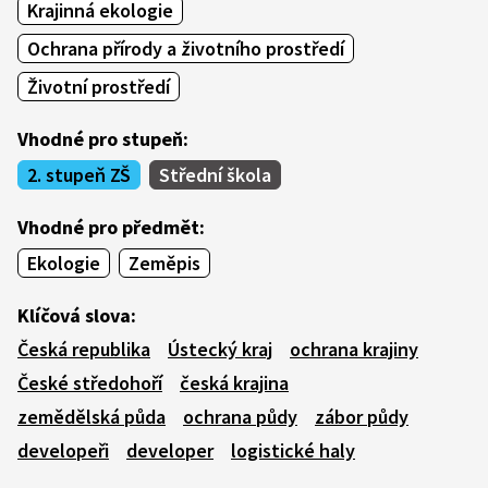
Krajinná ekologie
Ochrana přírody a životního prostředí
Životní prostředí
Vhodné pro stupeň:
2. stupeň ZŠ
Střední škola
Vhodné pro předmět:
Ekologie
Zeměpis
Klíčová slova:
Česká republika
Ústecký kraj
ochrana krajiny
České středohoří
česká krajina
zemědělská půda
ochrana půdy
zábor půdy
developeři
developer
logistické haly