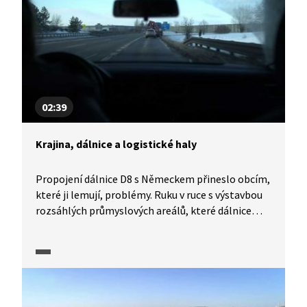
02:39
Krajina, dálnice a logistické haly
Propojení dálnice D8 s Německem přineslo obcím,
které ji lemují, problémy. Ruku v ruce s výstavbou
rozsáhlých průmyslových areálů, které dálnice
přilákala, vzrostla i kamionová doprava. Ta
nejenže překračuje kapacitu navazujících silnic
nižších tříd, nadlimitně vzrostla také hluková
zátěž a zvýšily se emise. Obce, které viděly
za výstavbou logistických areálů rozvoj, nyní
sledují, jaké vlivy haly do krajiny přináší. Příklad