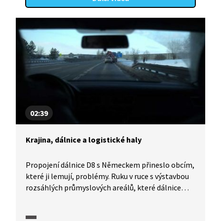
02:39
Krajina, dálnice a logistické haly
Propojení dálnice D8 s Německem přineslo obcím,
které ji lemují, problémy. Ruku v ruce s výstavbou
rozsáhlých průmyslových areálů, které dálnice
přilákala, vzrostla i kamionová doprava. Ta
nejenže překračuje kapacitu navazujících silnic