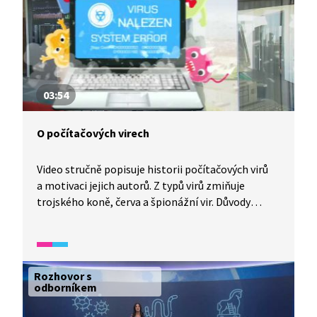
„červ“ nebo „trojský kůň“. Antiviry také mají své
strategie, jak virus objevit a zničit. Ale nejlepší je
chovat se tak, aby se mi do počítače virus vůbec
nedostal. Jak?
03:54
O počítačových virech
Video stručně popisuje historii počítačových virů
a motivaci jejich autorů. Z typů virů zmiňuje
trojského koně, červa a špionážní vir. Důvody
k vytváření virů jsou také různé, od poměrně
nevinných až k extrémně nebezpečným.
Na obranu proti virům doporučuje používání
silných dlouhých hesel a antivirový program.
Rozhovor s
odborníkem