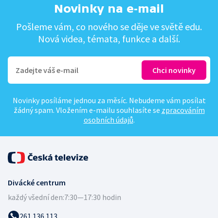
Novinky na e-mail
Pošleme vám, co nového se děje ve světě edu.
Nová videa, témata, funkce a další.
Novinky posíláme jednou za měsíc. Nebudeme vám posílat
žádný spam. Vložením e-mailu souhlasíte se
zpracováním
osobních údajů
.