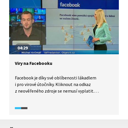
počítačových podvodníků a možnou ochranu proti
nim.
04:29
Viry na Facebooku
Facebook je díky své oblíbenosti lákadlem
i pro virové útočníky. Kliknout na odkaz
z neověřeného zdroje se nemusí vyplatit.
Při zhlédnutí videa od přátel si můžete na svůj
počítač stáhnout virus nebo trojského koně. Co si
svou neopatrností může uživatel způsobit a jak
poznat varovné signály podvodného odkazu?