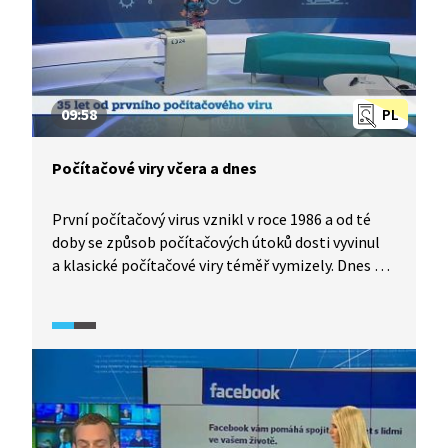
09:58
PL
Počítačové viry včera a dnes
První počítačový virus vznikl v roce 1986 a od té
doby se způsob počítačových útoků dosti vyvinul
a klasické počítačové viry téměř vymizely. Dnes se
potkáte s nejrůznějšími typy škodlivého softwaru,
souhrnně nazývaného malware. Rozhovor
s odborníkem z firmy zabývající se ochranou proti
počítačovým útokům nastíní dnešní praktiky
počítačových podvodníků a možnou ochranu proti
nim.