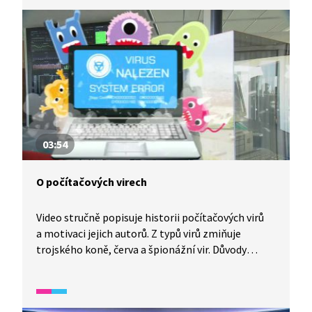
škodlivé programy a ty se označují slovem
„malware“. Mají různé strategie, jak se do vašeho
počítače dostat, a podle toho se jim říká například
„červ“ nebo „trojský kůň“. Antiviry také mají své
strategie, jak virus objevit a zničit. Ale nejlepší je
chovat se tak, aby se mi do počítače virus vůbec
nedostal. Jak?
03:54
O počítačových virech
Video stručně popisuje historii počítačových virů
a motivaci jejich autorů. Z typů virů zmiňuje
trojského koně, červa a špionážní vir. Důvody
k vytváření virů jsou také různé, od poměrně
nevinných až k extrémně nebezpečným.
Na obranu proti virům doporučuje používání