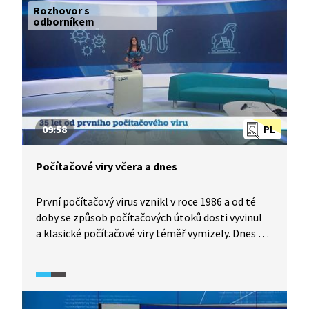
silných dlouhých hesel a antivirový program.
Rozhovor s
odborníkem
09:58
PL
Počítačové viry včera a dnes
První počítačový virus vznikl v roce 1986 a od té
doby se způsob počítačových útoků dosti vyvinul
a klasické počítačové viry téměř vymizely. Dnes se
potkáte s nejrůznějšími typy škodlivého softwaru,
souhrnně nazývaného malware. Rozhovor
s odborníkem z firmy zabývající se ochranou proti
počítačovým útokům nastíní dnešní praktiky