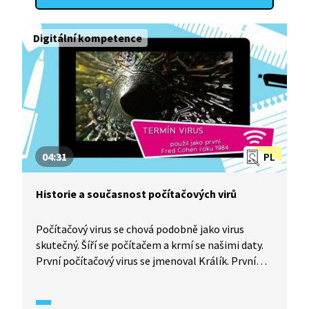
Digitální kompetence
04:31
PL
Historie a současnost počítačových virů
Počítačový virus se chová podobně jako virus
skutečný. Šíří se počítačem a krmí se našimi daty.
První počítačový virus se jmenoval Králík. První
světově známý virus se jmenoval Brain čili Mozek.
Vymysleli ho dva bratři z Pákistánu v roce 1985.
Historicky nejznámější byl virus Sušenka. Viry jsou