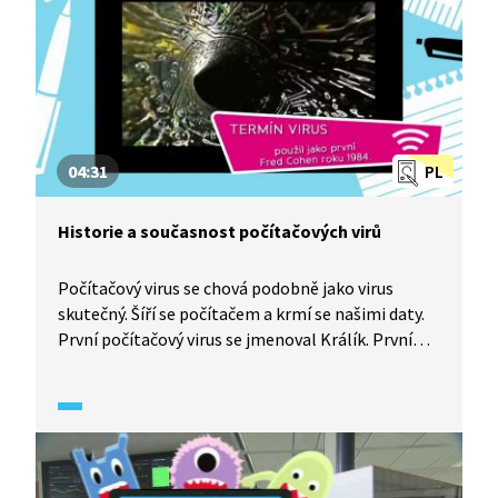
04:31
PL
Historie a současnost počítačových virů
Počítačový virus se chová podobně jako virus
skutečný. Šíří se počítačem a krmí se našimi daty.
První počítačový virus se jmenoval Králík. První
světově známý virus se jmenoval Brain čili Mozek.
Vymysleli ho dva bratři z Pákistánu v roce 1985.
Historicky nejznámější byl virus Sušenka. Viry jsou
škodlivé programy a ty se označují slovem
„malware“. Mají různé strategie, jak se do vašeho
počítače dostat, a podle toho se jim říká například