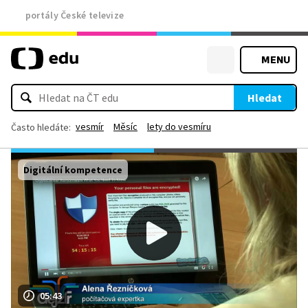
portály České televize
MENU
Hledat
vesmír
Měsíc
lety do vesmíru
Často hledáte:
Digitální kompetence
05:43