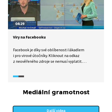
04:29
Viry na Facebooku
Facebook je díky své oblíbenosti lákadlem
i pro virové útočníky. Kliknout na odkaz
z neověřeného zdroje se nemusí vyplatit.
Při zhlédnutí videa od přátel si můžete na svůj
počítač stáhnout virus nebo trojského koně. Co si
svou neopatrností může uživatel způsobit a jak
poznat varovné signály podvodného odkazu?
Mediální gramotnost
Další videa