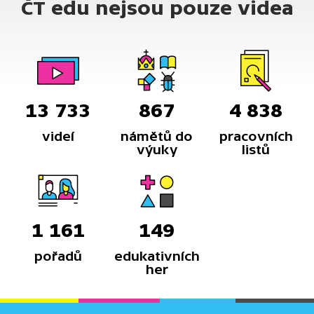
ČT edu nejsou pouze videa
13 733
867
4 838
videí
námětů do
pracovních
výuky
listů
1 161
149
pořadů
edukativních
her