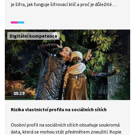
je šifra, jak funguje šifrovací klíč a proč je důležité
chránit data v digitálním světě. Video ukazuje, jak si lidé
předávali tajné zprávy v minulosti (např. Caesarova
šifra), ale i jak je nutné v moderní době využívat
šifrování, které chrání naše hesla, zprávy nebo
Digitální kompetence
internetové platby.
05:19
Rizika vlastnictví profilu na sociálních sítích
Osobní profil na sociálních sítích obsahuje soukromá
data, která se mohou stát předmětem zneužití. Kopie