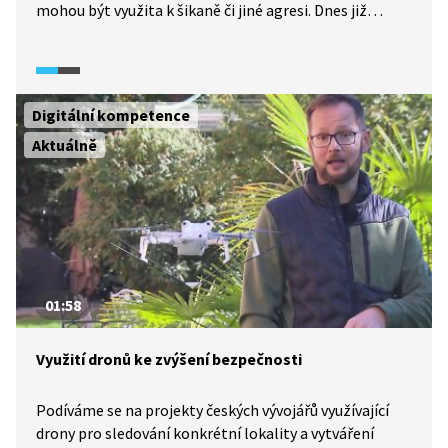
mohou být využita k šikaně či jiné agresi. Dnes již
existují různé programy na rozpoznání reality
(deepfakedetector.ai) od falešných informací, ale stále
musí dominovat kritické myšlení.
Digitální kompetence
Aktuálně
01:58
Využití dronů ke zvýšení bezpečnosti
Podíváme se na projekty českých vývojářů využívající
drony pro sledování konkrétní lokality a vytváření