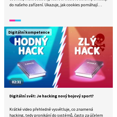
do našeho zařízení. Ukazuje, jak cookies pomáhají
stránkám „pamatovat si“ naše volby, ale i jak se díky
nim vytváří cílená reklama, která nám zobrazuje
přesně to, co jsme si nedávno prohlíželi. Video zmiňuje
i pojem cookies kukátko, tedy způsob, jak se sleduje
Digitální kompetence
naše chování online, aniž bychom si to vždy
uvědomovali.
02:31
Digitální svět: Je hacking nový bojový sport?
Krátké video přehledně vysvětluje, co znamená
hacking, tedy pronikání do systémů, často za účelem