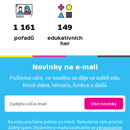
1 161
149
pořadů
edukativních
her
Novinky na e-mail
Pošleme vám, co nového se děje ve světě edu.
Nová videa, témata, funkce a další.
Novinky posíláme jednou za měsíc. Nebudeme vám posílat
žádný spam. Vložením e-mailu souhlasíte se
zpracováním