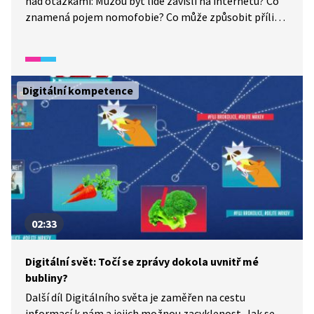
nad otázkami: Můžou být lidé závislí na internetu? Co
znamená pojem nomofobie? Co může způsobit příliš
času stráveného online? A v čem je užitečný digitální
detox?
Digitální kompetence
02:33
Digitální svět: Točí se zprávy dokola uvnitř mé
bubliny?
Další díl Digitálního světa je zaměřen na cestu
informací k nám a jejich možnou zacyklenost. Jak se