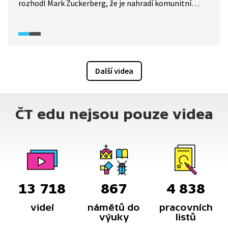
rozhodl Mark Zuckerberg, že je nahradí komunitní
poznámky. Jejich efektivnost však závisí na četnosti
příspěvků samotných uživatelů.
Další videa
ČT edu nejsou pouze videa
13 718
867
4 838
videí
námětů do
pracovních
výuky
listů