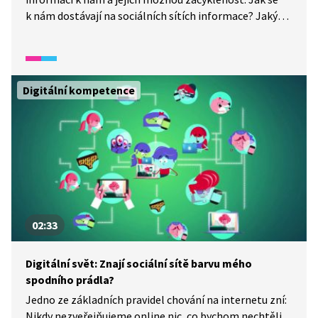
k nám dostávají na sociálních sítích informace? Jaký
mechanismus je třídí? Jakou cestu k nám informace
může urazit a jak poznáme, která je pravdivá?
Digitální kompetence
02:33
Digitální svět: Znají sociální sítě barvu mého
spodního prádla?
Jedno ze základních pravidel chování na internetu zní:
Nikdy nezveřejňujeme online nic, co bychom nechtěli