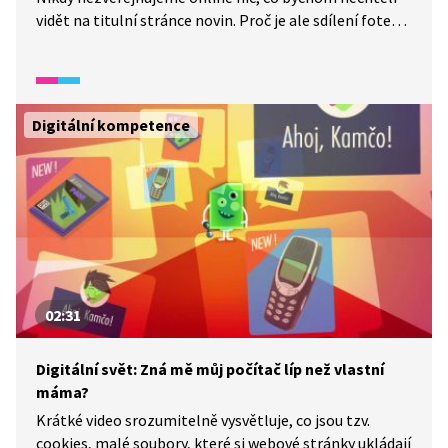
vidět na titulní stránce novin. Proč je ale sdílení fotek
a další osobních informací na internetu nebezpečné?
Jak dlouho sdílený obsah zůstane uložený? Co se stane
se smazanou fotkou? A které profese se právě
digitálnímu obsahu a bezpečí věnují?
Digitální kompetence
02:31
Digitální svět: Zná mě můj počítač líp než vlastní
máma?
Krátké video srozumitelně vysvětluje, co jsou tzv.
cookies, malé soubory, které si webové stránky ukládají