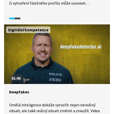
či vytvoření falešného profilu může souviset
s ohrožováním ostatních prostřednictvím krádeží
peněz z účtu či jinými přestupky. Ve videu se podíváme,
na jaké informace si dát pozor.
Digitální kompetence
01:43
Deepfakes
Umělá inteligence dokáže vytvořit nejen nereálný
obsah, ale také reálný obsah změnit a zneužít. Videa