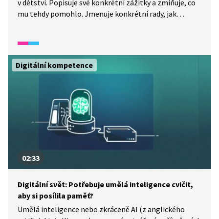
v dětství. Popisuje své konkrétní zážitky a zmiňuje, co
mu tehdy pomohlo. Jmenuje konkrétní rady, jak
na řešení kyberšikany. Souhlasíte s jeho pohledem
na věc?
Digitální kompetence
02:33
Digitální svět: Potřebuje umělá inteligence cvičit,
aby si posílila paměť?
Umělá inteligence nebo zkráceně AI (z anglického