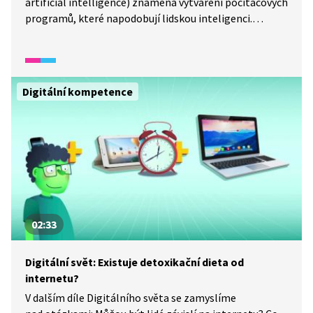
artificial intelligence) znamená vytváření počítačových
programů, které napodobují lidskou inteligenci.
V jakých oblastech umělou inteligenci dnes
používáme? Co je naopak současnou výzvou pro vědce
ohledně AI? Na čem se umělá inteligence učí
a zdokonaluje? A čím může být nebezpečná? To vše se
Digitální kompetence
dozvíme.
02:33
Digitální svět: Existuje detoxikační dieta od
internetu?
V dalším díle Digitálního světa se zamyslíme