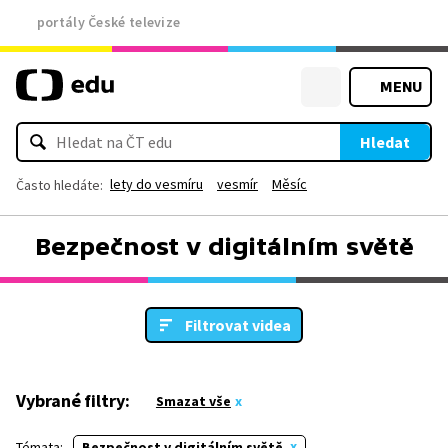
portály České televize
MENU
Hledat
lety do vesmíru
vesmír
Měsíc
Často hledáte:
Bezpečnost v digitálním světě
Filtrovat videa
Vybrané filtry:
Smazat vše
Témata:
Bezpečnost v digitálním světě