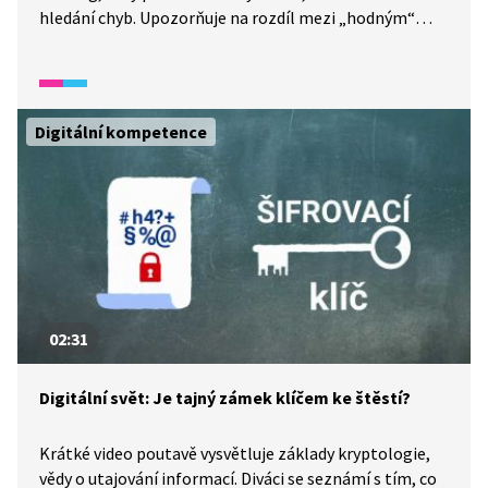
hledání chyb. Upozorňuje na rozdíl mezi „hodným“
(etickým) hackováním a škodlivým útokem. Diváci se
seznámí s pojmy bílý klobouk (etický hacker, který
pomáhá chránit systémy) a černý klobouk (hacker,
který útočí pro vlastní zisk). Video ukazuje, že hackeři
Digitální kompetence
nejsou vždy zlí a že některé z nich firmy najímají právě
proto, aby pomáhali odhalit slabá místa
v zabezpečení.
02:31
Digitální svět: Je tajný zámek klíčem ke štěstí?
Krátké video poutavě vysvětluje základy kryptologie,
vědy o utajování informací. Diváci se seznámí s tím, co