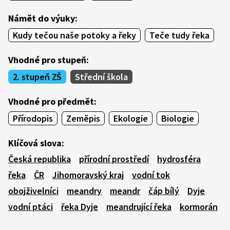
Námět do výuky:
Kudy tečou naše potoky a řeky
Teče tudy řeka
Vhodné pro stupeň:
2. stupeň ZŠ
Střední škola
Vhodné pro předmět:
Přírodopis
Zeměpis
Ekologie
Biologie
Klíčová slova:
Česká republika
přírodní prostředí
hydrosféra
řeka
ČR
Jihomoravský kraj
vodní tok
obojživelníci
meandry
meandr
čáp bílý
Dyje
vodní ptáci
řeka Dyje
meandrující řeka
kormorán