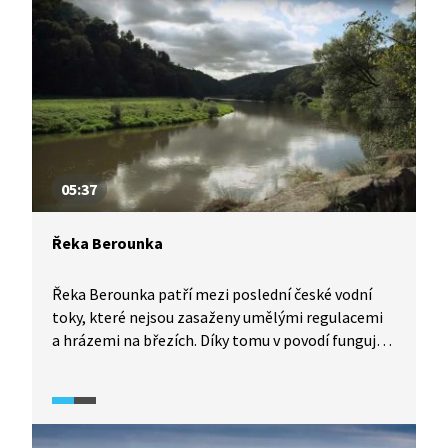
05:37
Řeka Berounka
Řeka Berounka patří mezi poslední české vodní
toky, které nejsou zasaženy umělými regulacemi
a hrázemi na březích. Díky tomu v povodí funguje
říční eroze i akumulace, jak můžeme vidět
například v oblasti CHKO Křivoklátsko, se kterou
je Berounka neodmyslitelně spjatá.