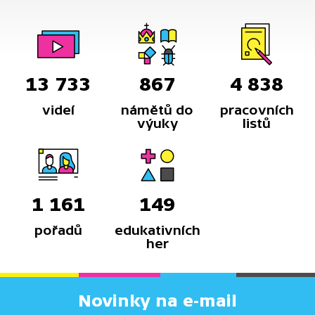
vede k destrukci tohoto vzácného lesního
ekosystému.
13 733
867
4 838
videí
námětů do
pracovních
výuky
listů
1 161
149
pořadů
edukativních
her
Novinky na e-mail