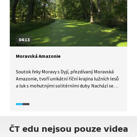
04:13
Moravská Amazonie
Soutok řeky Moravy s Dyjí, přezdívaný Moravská
Amazonie, tvoří unikátní říční krajina lužních lesů
a luk s mohutnými solitérními duby. Nachází se
zde řada zvláště chráněných druhů živočichů
a rostlin. Oblast je součástí evropské sítě Natura
2000 a biosférickou rezervací UNESCO. Zatím však
není ukotvena v podobě zvláště chráněného
území. Způsob lesního hospodaření státní firmou
ČT edu nejsou pouze videa
České lesy v této lokalitě je dlouhodobě kritizován
ekology, vědci i státní ochranou přírody, neboť