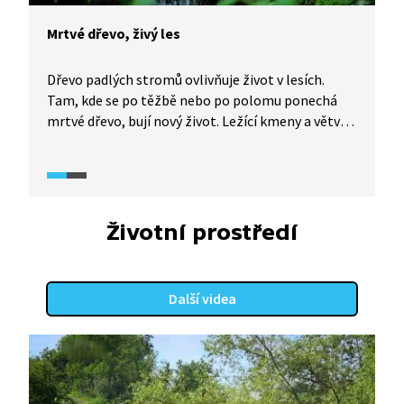
Mrtvé dřevo, živý les
Dřevo padlých stromů ovlivňuje život v lesích.
Tam, kde se po těžbě nebo po polomu ponechá
mrtvé dřevo, bují nový život. Ležící kmeny a větve
pomáhají tvorbě tisíců kaluží, hrázek nebo tůněk.
V nich se uchytí mechy a další rostliny, které
vytvoří mikroklima vhodné pro růst nové generace
stromů. Pestrý terén brání také erozi. Mrtvé dřevo
je i nejlepším základem pro výživu mladých
Životní prostředí
stromků. Mrtvé dřevo znamená živý les.
Další videa