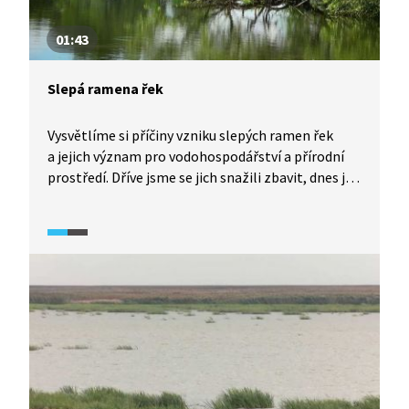
01:43
Slepá ramena řek
Vysvětlíme si příčiny vzniku slepých ramen řek
a jejich význam pro vodohospodářství a přírodní
prostředí. Dříve jsme se jich snažili zbavit, dnes je
chráníme a obnovujeme. Dají se využít
i pro hospodářský chov ryb.