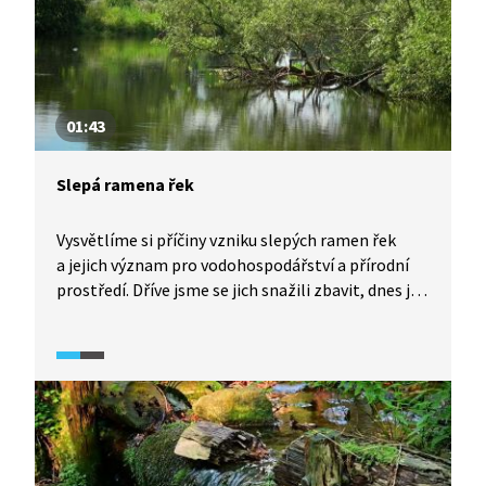
01:43
Slepá ramena řek
Vysvětlíme si příčiny vzniku slepých ramen řek
a jejich význam pro vodohospodářství a přírodní
prostředí. Dříve jsme se jich snažili zbavit, dnes je
chráníme a obnovujeme. Dají se využít
i pro hospodářský chov ryb.