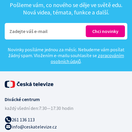
Pošleme vám, co nového se děje ve světě edu.
Nová videa, témata, funkce a další.
Novinky posíláme jednou za měsíc. Nebudeme vám posílat
žádný spam. Vložením e-mailu souhlasíte se
zpracováním
osobních údajů
.