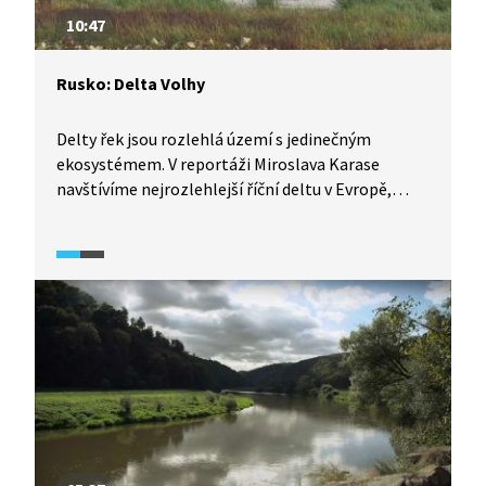
10:47
Rusko: Delta Volhy
Delty řek jsou rozlehlá území s jedinečným
ekosystémem. V reportáži Miroslava Karase
navštívíme nejrozlehlejší říční deltu v Evropě,
deltu řeky Volha, která ústí do Kaspického moře.