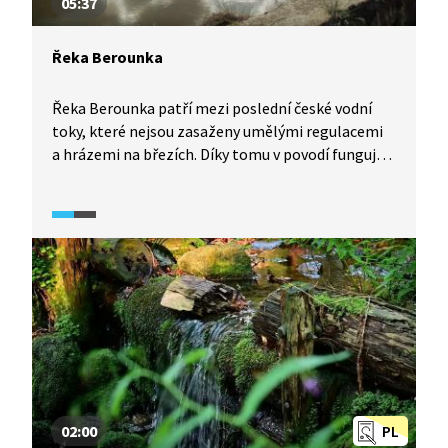
05:37
Řeka Berounka
Řeka Berounka patří mezi poslední české vodní
toky, které nejsou zasaženy umělými regulacemi
a hrázemi na březích. Díky tomu v povodí funguje
říční eroze i akumulace, jak můžeme vidět
například v oblasti CHKO Křivoklátsko, se kterou
je Berounka neodmyslitelně spjatá.
02:00
PL