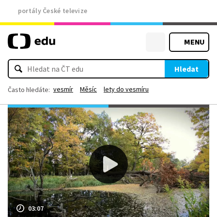
portály České televize
MENU
Hledat
vesmír
Měsíc
lety do vesmíru
Často hledáte:
03:07