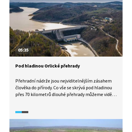
05:35
Pod hladinou Orlické přehrady
Přehradní nádrže jsou nejviditelnějším zásahem
člověka do přírody. Co vše se skrývá pod hladinou
přes 70 kilometrů dlouhé přehrady můžeme vidět
v období, kdy její hladina dočasně poklesne.
Na přelomu let 2019 a 2020 byla přehrada dočasně
upuštěná a některé staré silnice jezy i pobřežní
mostky objevily nad hladinou poprvé od 60. let.
Na příkladu Orlické přehrady si alespoň částečně