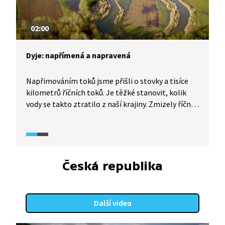
02:00
Dyje: napřímená a napravená
Napřimováním toků jsme přišli o stovky a tisíce
kilometrů říčních toků. Je těžké stanovit, kolik
vody se takto ztratilo z naší krajiny. Zmizely říční
meandry, slepá nebo dočasná ramena, lužní lesy,
ve kterých se při povodních rozlévala voda, aniž
by někomu škodila. Tyto škody na velkých tocích je
těžké odstranit. Přesto to jde. Příkladem je
lokalita Obelisk na Dyji.
Česká republika
Další videa