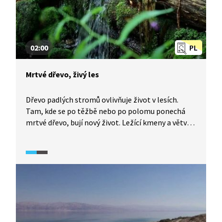
02:00
PL
Mrtvé dřevo, živý les
Dřevo padlých stromů ovlivňuje život v lesích.
Tam, kde se po těžbě nebo po polomu ponechá
mrtvé dřevo, bují nový život. Ležící kmeny a větve
pomáhají tvorbě tisíců kaluží, hrázek nebo tůněk.
V nich se uchytí mechy a další rostliny, které
vytvoří mikroklima vhodné pro růst nové generace
stromů. Pestrý terén brání také erozi. Mrtvé dřevo
je i nejlepším základem pro výživu mladých
stromků. Mrtvé dřevo znamená živý les.