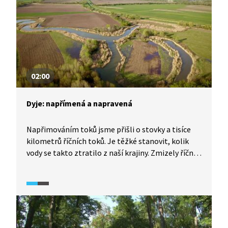
připomeneme původní vzhled říční krajiny v této
oblasti před tím, než vznikla přírodní kaskáda.
02:00
Dyje: napřímená a napravená
Napřimováním toků jsme přišli o stovky a tisíce
kilometrů říčních toků. Je těžké stanovit, kolik
vody se takto ztratilo z naší krajiny. Zmizely říční
meandry, slepá nebo dočasná ramena, lužní lesy,
ve kterých se při povodních rozlévala voda, aniž
by někomu škodila. Tyto škody na velkých tocích je
těžké odstranit. Přesto to jde. Příkladem je
lokalita Obelisk na Dyji.