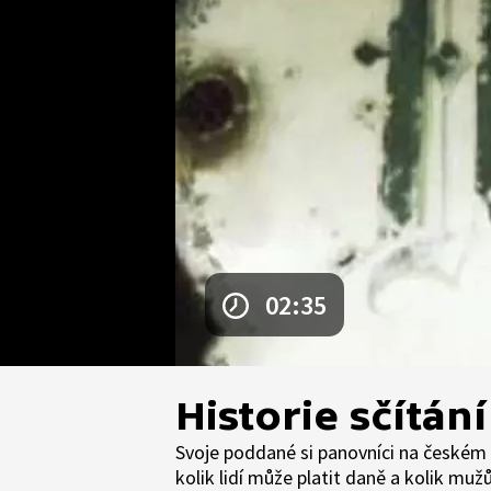
02:35
Historie sčítán
Svoje poddané si panovníci na českém ú
kolik lidí může platit daně a kolik mu