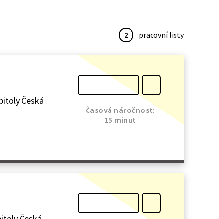
2
pracovní listy
pitoly Česká
Časová náročnost:
15 minut
pitoly Česká