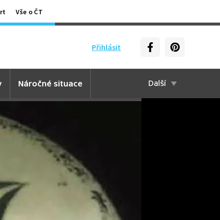
rt
Vše o ČT
Přihlásit
y
Náročné situace
Další