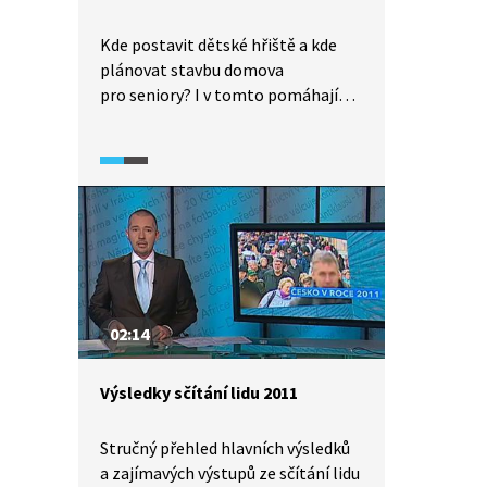
Kde postavit dětské hřiště a kde
plánovat stavbu domova
pro seniory? I v tomto pomáhají
nejen státním úřadům výsledky
sčítání lidu. Speciál ČT ke sčítání
lidu v roce 2011 vysvětluje, jak jsou
data ze sčítání lidu využívána.
Pomáhají při výstavbě velkých
záchytných parkovišť, policii,
hasičům a záchranné službě
poskytují informace o zástavbě
i sociální skladbě obyvatel.
02:14
Výsledky sčítání lidu 2011
Stručný přehled hlavních výsledků
a zajímavých výstupů ze sčítání lidu