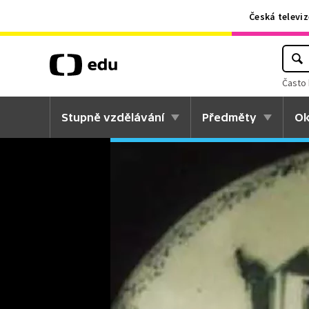
Česká televiz
Často 
Stupně vzdělávání
Předměty
Ok