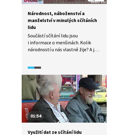
Národnost, náboženství a
manželství v minulých sčítáních
lidu
Součástí sčítání lidu jsou
i informace o menšinách. Kolik
národností u nás vlastně žije? A je
možné se přihlásit ke dvěma
národnostem? Kolik obyvatel je
v kterém kraji věřících a k jakým
náboženstvím se hlásí? A jak je
to s manželstvím? Podívejte se
na speciál ČT ke sčítání lidu v roce
2011.
01:54
Využití dat ze sčítání lidu