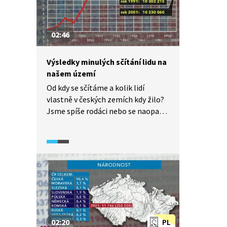
02:46
Výsledky minulých sčítání lidu na
našem území
Od kdy se sčítáme a kolik lidí
vlastně v českých zemích kdy žilo?
Jsme spíše rodáci nebo se naopak
rádi stěhujeme? Právě na takové
otázky odpovídají výsledky sčítání
z minulých let a desetiletí.
Reportáž z roku 2011 shrnuje
statistiky předchozích let.
02:20
PL