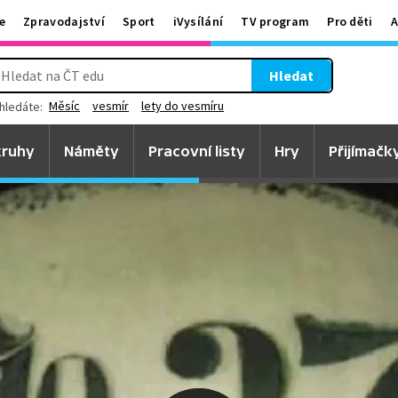
e
Zpravodajství
Sport
iVysílání
TV program
Pro děti
A
Hledat
Měsíc
vesmír
lety do vesmíru
hledáte:
ruhy
Náměty
Pracovní listy
Hry
Přijímačk