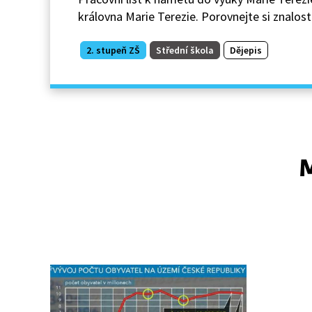
královna Marie Terezie. Porovnejte si znalosti
2. stupeň ZŠ
Střední škola
Dějepis
M