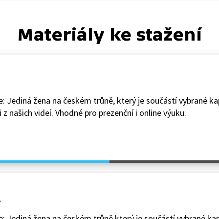
Materiály ke stažení
e: Jediná žena na českém trůně, který je součástí vybrané ka
 z našich videí. Vhodné pro prezenční i online výuku.
.
e: Jediná žena na českém trůně který je součástí vybrané ka