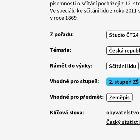
písemnosti o sčítání pocházejí z 12. st
Ve speciálu ke sčítání lidu z roku 2011
v roce 1869.
Z pořadu:
Studio ČT24
Témata:
Česká republ
Námět do výuky:
Sčítání lidu
Vhodné pro stupeň:
2. stupeň ZŠ
Vhodné pro předmět:
Zeměpis
Klíčová slova:
obyvatelstvo
Český statist