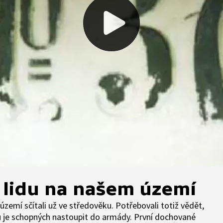
í lidu na našem území
zemí sčítali už ve středověku. Potřebovali totiž vědět,
žů je schopných nastoupit do armády. První dochované