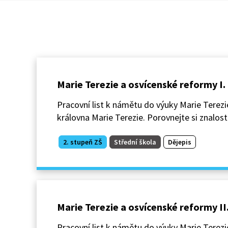
Marie Terezie a osvícenské reformy I.
Pracovní list k námětu do výuky Marie Terezi
královna Marie Terezie. Porovnejte si znalosti
2. stupeň ZŠ
Střední škola
Dějepis
Marie Terezie a osvícenské reformy II
Pracovní list k námětu do výuky Marie Terezi