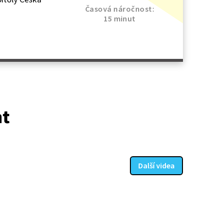
Časová náročnost:
15 minut
at
Další videa