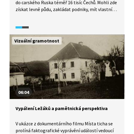
do carského Ruska téměř 16 tisíc Čechů. Mohli zde
získat levně půdu, zakládat podniky, mít vlastní
školství a vlastní samosprávu. Přistěhovalci byli
osvobozeni na dobu dvaceti let od daní a zproštěni
vojenské povinnosti. Osud této menšiny se začal
měnit po sovětské revoluci a vzniku polského
Vizuální gramotnost
státu. Tragédií Volyně pak byly události druhé
světové války. V dokumentu Lesník z Volyně z cyklu
Neznámí hrdinové (2012) uvidíte výpověď
pamětníka a historikův komentář o dějinných
událostech.
06:04
Vypálení Ležáků a pamětnická perspektiva
V ukázce z dokumentárního filmu Místa ticha se
prolíná faktografické vyprávění událostí vedoucí