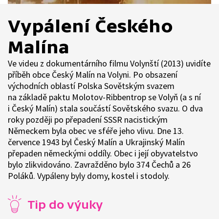
Vypálení Českého
Malína
Ve videu z dokumentárního filmu Volynští (2013) uvidíte
příběh obce Český Malín na Volyni. Po obsazení
východních oblastí Polska Sovětským svazem
na základě paktu Molotov-Ribbentrop se Volyň (a s ní
i Český Malín) stala součástí Sovětského svazu. O dva
roky později po přepadení SSSR nacistickým
Německem byla obec ve sféře jeho vlivu. Dne 13.
července 1943 byl Český Malín a Ukrajinský Malín
přepaden německými oddíly. Obec i její obyvatelstvo
bylo zlikvidováno. Zavražděno bylo 374 Čechů a 26
Poláků. Vypáleny byly domy, kostel i stodoly.
Tip do výuky