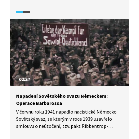
z přepadení Sovětského svazu. Josef Goebbels čte
Hitlerův projev v rozhlase k tažení na východ.
Vystupuje zde také postava Nikity Sergejeviče
Chruščova, který se snaží dát Stalinovi zprávu
o chystaném útoku.
02:37
Napadení Sovětského svazu Německem:
Operace Barbarossa
V červnu roku 1941 napadlo nacistické Německo
Sovětský svaz, se kterým v roce 1939 uzavřelo
smlouvu o neútočení, tzv. pakt Ribbentrop-
Molotov. Pasáž z francouzského dokumentárního