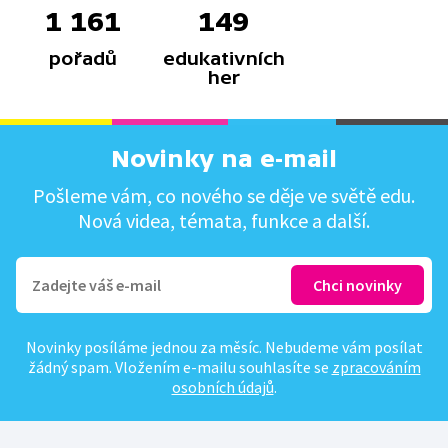
1 161
149
pořadů
edukativních
her
Novinky na e-mail
Pošleme vám, co nového se děje ve světě edu.
Nová videa, témata, funkce a další.
Novinky posíláme jednou za měsíc. Nebudeme vám posílat
žádný spam. Vložením e-mailu souhlasíte se
zpracováním
osobních údajů
.