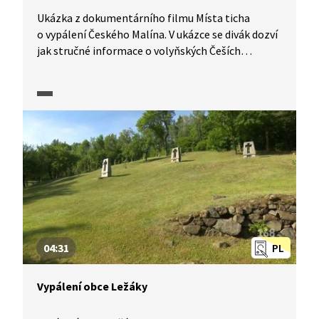
Ukázka z dokumentárního filmu Místa ticha
o vypálení Českého Malína. V ukázce se divák dozví
jak stručné informace o volyňských Češích
a historii Českého Malína, tak také průběh
událostí ze dne 13. 7. 1943, kdy byli obyvatelé obce
vyvražděni. Ukázka je složena z dobových záběrů,
výpovědí pamětníků, historiků a psychiatričky.
Ukázka je vhodná pro střední školy, je
emocionálně náročná.
04:31
PL
Vypálení obce Ležáky