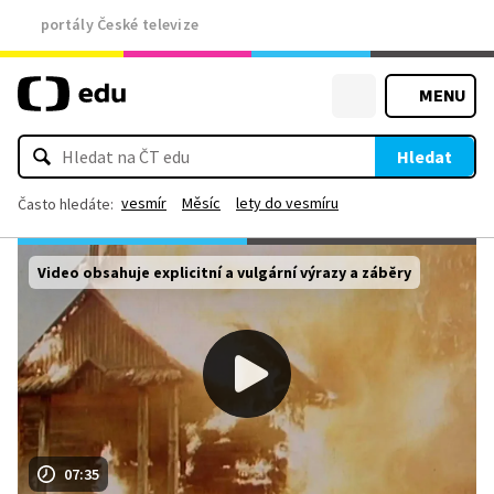
portály České televize
MENU
Hledat
vesmír
Měsíc
lety do vesmíru
Často hledáte:
Video obsahuje explicitní a vulgární výrazy a záběry
07:35