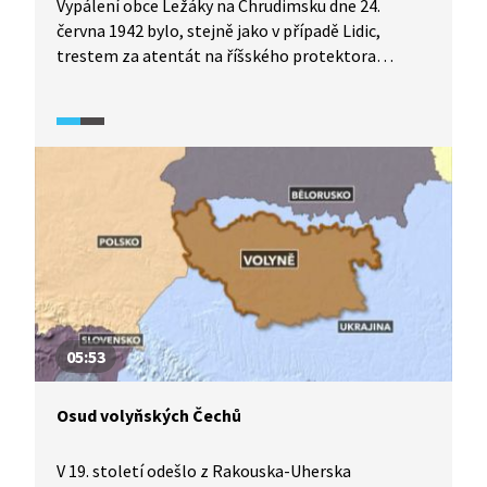
Vypálení obce Ležáky na Chrudimsku dne 24.
června 1942 bylo, stejně jako v případě Lidic,
trestem za atentát na říšského protektora
Reinharda Heydricha. Na rozdíl od Lidic zde však
existoval konkrétní důvod – pomoc západnímu
odboji. Všech 33 dospělých obyvatel Ležáků bylo
popraveno, přežily pouze dvě dívky, které nacisté
poslali do Německa na převýchovu. Reportáž
kromě popisu samotné události reflektuje
i poválečné připomínání tragédie, které dodnes
zůstává ve stínu osudu Lidic.
05:53
Osud volyňských Čechů
V 19. století odešlo z Rakouska-Uherska