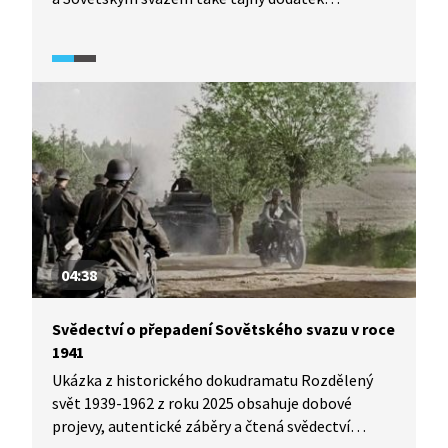
o rozdělení Polska mezi tyto dvě mocnosti. Pasáž
z francouzského dokumentárního cyklu
Apokalypsa: 2. světová válka (2009) popisuje
prostřednictvím komentáře a dobových záběrů
situaci v Polsku po jeho rozdělení mezi Německo
a Sovětský svaz. Velká pozornost je pak zaměřena
na to, kdy Sověti zajali statisíce polských vojáků
a v dubnu 1940 v Katyni několik tisíc důstojníků
zastřelili.
04:38
Svědectví o přepadení Sovětského svazu v roce
1941
Ukázka z historického dokudramatu Rozdělený
svět 1939-1962 z roku 2025 obsahuje dobové
projevy, autentické záběry a čtená svědectví