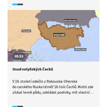
cyklu Apokalypsa: 2. světová válka (2009)
v dobových záběrech ukazuje, jak obří invaze
do SSSR probíhala. Dále je popsáno, které divize se
útoku účastnily, jaká technika k tomu byla využita
nebo která města byla hlavním cílem obsazení.
05:53
Osud volyňských Čechů
V 19. století odešlo z Rakouska-Uherska
do carského Ruska téměř 16 tisíc Čechů. Mohli zde
získat levně půdu, zakládat podniky, mít vlastní
školství a vlastní samosprávu. Přistěhovalci byli
osvobozeni na dobu dvaceti let od daní a zproštěni