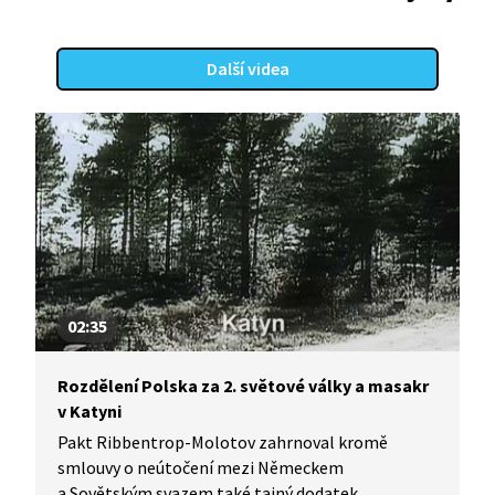
Další videa
02:35
Rozdělení Polska za 2. světové války a masakr
v Katyni
Pakt Ribbentrop-Molotov zahrnoval kromě
smlouvy o neútočení mezi Německem
a Sovětským svazem také tajný dodatek