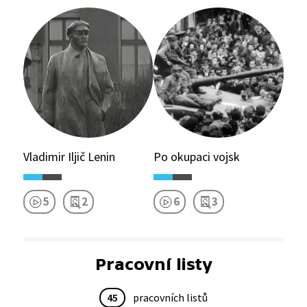
Vladimir Iljič Lenin
Po okupaci vojsk
5
2
6
3
Pracovní listy
45
pracovních listů