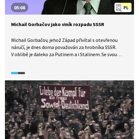
05:08
PL
Michail Gorbačov jako viník rozpadu SSSR
Michail Gorbačov, jehož Západ přivítal s otevřenou
náručí, je dnes doma považován za hrobníka SSSR.
V oblibě je daleko za Putinem a i Stalinem. Se svou
perestrojkou přišel už pozdě, nedal lidem naději
na lepší život a rozdmýchal nacionalistické postoje
sovětského kolosu. Dnes by podle svých slov z konce
devadesátých let postupoval jinak.