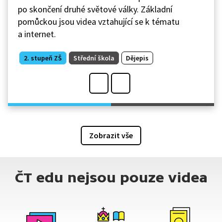
po skončení druhé světové války. Základní
pomůckou jsou videa vztahující se k tématu
a internet.
2. stupeň ZŠ
Střední škola
Dějepis
Zobrazit vše
ČT edu nejsou pouze videa