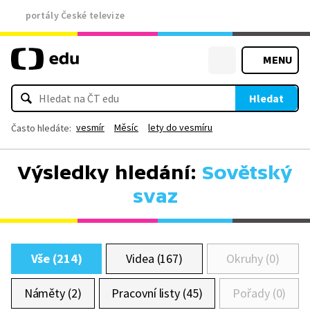
portály České televize
MENU
Hledat
vesmír
Měsíc
lety do vesmíru
Často hledáte:
Výsledky hledání:
Sovětský
svaz
Vše (214)
Videa (167)
Okruhy (0)
Náměty (2)
Pracovní listy (45)
Pořady (0)