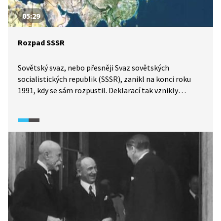
05:29
Rozpad SSSR
Sovětský svaz, nebo přesněji Svaz sovětských
socialistických republik (SSSR), zanikl na konci roku
1991, kdy se sám rozpustil. Deklarací tak vznikly
samostatné republiky. Prezidentovi SSSR Michailu
Gorbačovovi to bylo vlastně jen oznámeno.