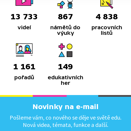
13 733
867
4 838
videí
námětů do
pracovních
výuky
listů
1 161
149
pořadů
edukativních
her
Novinky na e-mail
Pošleme vám, co nového se děje ve světě edu.
Nová videa, témata, funkce a další.