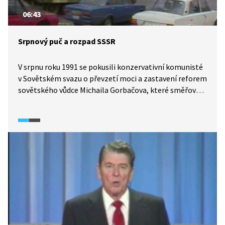
06:43
Srpnový puč a rozpad SSSR
V srpnu roku 1991 se pokusili konzervativní komunisté
v Sovětském svazu o převzetí moci a zastavení reforem
sovětského vůdce Michaila Gorbačova, které směřovaly
k volné federalizaci SSSR. Gorbačov skončil
v „domácím“ vězení, a byl tak odstřižen od moci.
Pučisté však brzy ztratili podporu armády a proti nim
se postavil bývalý komunista Boris Jelcin, který se
následně stal vítězem tohoto mocenského střetu.
Na konci roku 1991 Sovětský svaz přestal existovat. Co
se dělo dál a jaké poučení si z toho můžeme vzít?