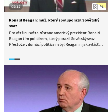
02:12
PL
Ronald Reagan: muž, který spoluporazil Sovětský
svaz
Pro většinu světa zůstane americký prezident Ronald
Reagan tím politikem, který porazil Sovětský svaz.
Přestože v domácí politice nebyl Reagan nijak zvlášť
úspěšný, vítězství ve studené válce mu přineslo velké
uznání. Pád komunismu v Evropě však nebyl výhradně
jen Reaganovou zásluhou, ale podílela se na něm celá
řada dalších faktorů.