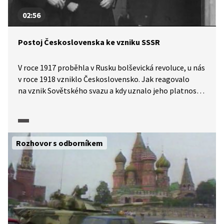
02:56
Postoj Československa ke vzniku SSSR
V roce 1917 proběhla v Rusku bolševická revoluce, u nás
v roce 1918 vzniklo Československo. Jak reagovalo
na vznik Sovětského svazu a kdy uznalo jeho platnost?
Více se o česko-ruských, resp. česko-sovětských
vztazích ve 20. a 30. letech 20. století dozvíme v pořadu
Historie.cs.
Rozhovor s odborníkem