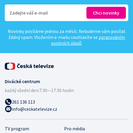
Novinky posíláme jednou za měsíc. Nebudeme vám posílat
žádný spam. Vložením e-mailu souhlasíte se
zpracováním
osobních údajů
.