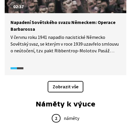
02:37
Napadení Sovětského svazu Německem: Operace
Barbarossa
V červnu roku 1941 napadlo nacistické Německo
Sovětský svaz, se kterým v roce 1939 uzavřelo smlouvu
o neútočení, tzv. pakt Ribbentrop-Molotov. Pasáž
z francouzského dokumentárního cyklu Apokalypsa: 2.
světová válka (2009) v dobových záběrech ukazuje, jak
obří invaze do SSSR probíhala. Dále je popsáno, které
divize se útoku účastnily, jaká technika k tomu byla
využita nebo která města byla hlavním cílem obsazení.
Zobrazit vše
Náměty k výuce
2
náměty