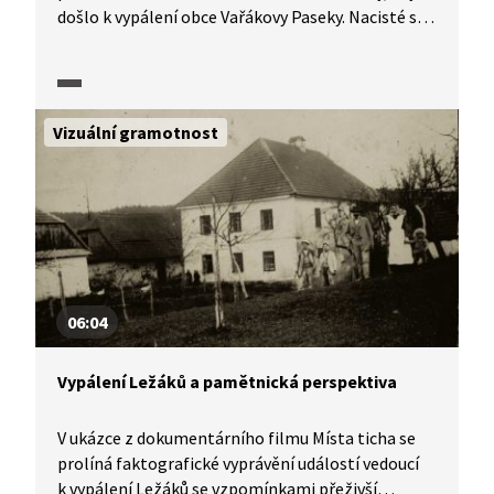
došlo k vypálení obce Vařákovy Paseky. Nacisté se
obyvatelům mstili za spolupráci s partyzány.
Ukázka obsahuje detailní popis událostí, dobové
záběry, výpovědi pamětníků, historiků
a psychiatričky. Vhodná pro střední školy, je
Vizuální gramotnost
emocionálně náročná.
06:04
Vypálení Ležáků a pamětnická perspektiva
V ukázce z dokumentárního filmu Místa ticha se
prolíná faktografické vyprávění událostí vedoucí
k vypálení Ležáků se vzpomínkami přeživší