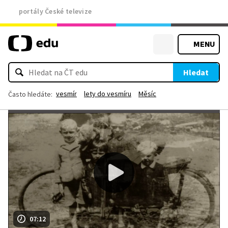
portály České televize
MENU
Hledat
vesmír
lety do vesmíru
Měsíc
Často hledáte:
07:12