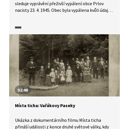
sleduje vyprávění přeživší vypálení obce Prlov
nacisty 23. 4. 1945. Obec byla vypálena kvůli údajné
pomoci partyzánům. Ukázka obsahuje detailní
popis událostí, dobové záběry, výpovědi
pamětníků, historiků a psychiatričky. Vhodná
pro střední školy, je emocionálně náročná.
02:48
Místa ticha: Vařákovy Paseky
Ukázka z dokumentárního filmu Místa ticha
přináší události z konce druhé světové války, kdy