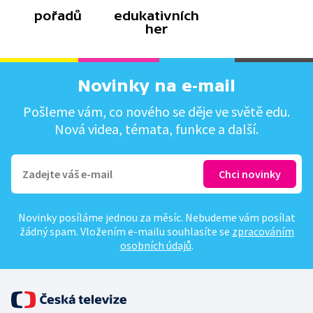
pořadů
edukativních
her
Novinky na e-mail
Pošleme vám, co nového se děje ve světě edu.
Nová videa, témata, funkce a další.
Novinky posíláme jednou za měsíc. Nebudeme vám posílat
žádný spam. Vložením e-mailu souhlasíte se
zpracováním
osobních údajů
.