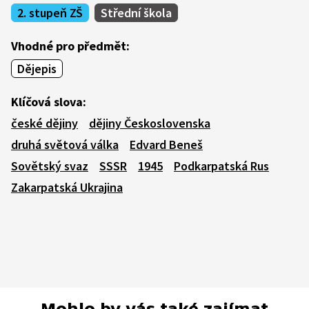
2. stupeň ZŠ
Střední škola
Vhodné pro předmět:
Dějepis
Klíčová slova:
české dějiny
dějiny Československa
druhá světová válka
Edvard Beneš
Sovětský svaz
SSSR
1945
Podkarpatská Rus
Zakarpatská Ukrajina
Mohlo by vás také zajímat