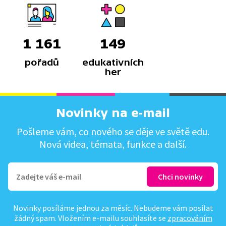
1 161
149
pořadů
edukativních
her
Novinky na e-mail
Pošleme vám, co nového se děje ve světě edu.
Nová videa, témata, funkce a další.
Novinky posíláme jednou za měsíc. Nebudeme vám posílat
žádný spam. Vložením e-mailu souhlasíte se
zpracováním