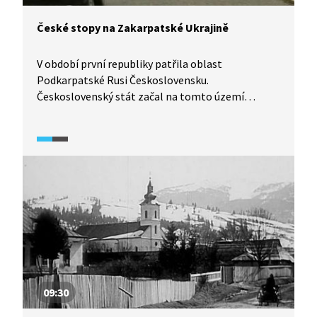
České stopy na Zakarpatské Ukrajině
V období první republiky patřila oblast
Podkarpatské Rusi Československu.
Československý stát začal na tomto území
s masivní obnovou infrastruktury. Dodnes jsou tu
k vidění díla špičkových českých architektů jako byl
třeba Josef Gočár.
09:30