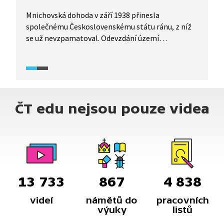
Mnichovská dohoda v září 1938 přinesla
společnému Československému státu ránu, z níž
se už nevzpamatoval. Odevzdání území
bez výstřelu a bez prolité krve snížilo i identifikaci
jednotlivých částí státu se společným celkem.
Následné autonomie pro Slovensko
i Podkarpatskou Rus a události z března 1939
to jen potvrdily. Podívejte se na ukázku
ČT edu nejsou pouze videa
z dokumentárního filmu Blýskání pod Tatrami
(2024).
13 733
867
4 838
videí
námětů do
pracovních
výuky
listů