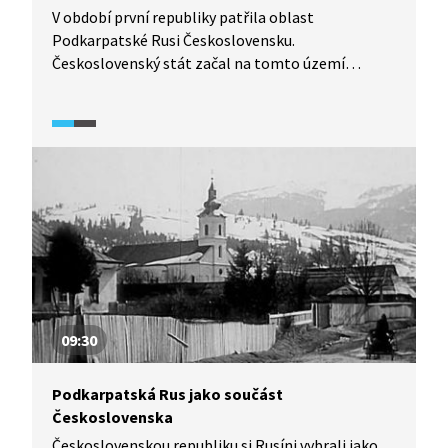
V období první republiky patřila oblast
Podkarpatské Rusi Československu.
Československý stát začal na tomto území
s masivní obnovou infrastruktury. Dodnes jsou tu
k vidění díla špičkových českých architektů jako byl
třeba Josef Gočár.
09:30
Podkarpatská Rus jako součást
Československa
Československou republiku si Rusíni vybrali jako