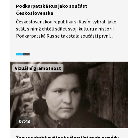
Podkarpatská Rus jako součást
Československa
Československou republiku si Rusíni vybrali jako
stát, s nímž chtěli sdílet svoji kulturu a historii.
Podkarpatská Rus se tak stala součástí první
republiky a zůstala jí až do roku 1945, kdy byla
postoupena Sovětskému svazu. Podívejte se
na stručnou historii této doby.
Vizuální gramotnost
07:43
Ženy ve druhé světové válce: Vstup do armády