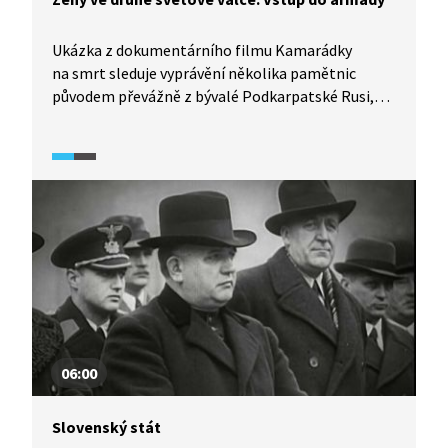
Ukázka z dokumentárního filmu Kamarádky
na smrt sleduje vyprávění několika pamětnic
původem převážně z bývalé Podkarpatské Rusi,
které se v různých rolích aktivně účastnily bojů
na východní frontě za druhé světové války. Ukázka
obsahuje vzpomínky ošetřovatelky, sniperky nebo
radiotelegrafistky na podmínky, za nichž vstoupily
do armády v Sovětském svazu, jak probíhal jejich
výcvik a jaké byly jejich osudy na frontě.
06:00
Slovenský stát