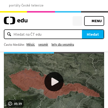
portály České televize
MENU
Hledat
Měsíc
vesmír
lety do vesmíru
Často hledáte:
05:39