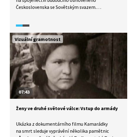
na spojenectví budoucího obnoveného
Československa se Sovětským svazem.
Neuposlechl varování některých svých
londýnských spolupracovníků a na konci roku 1943
odcestoval do Sovětského svazu, kde uzavřel
smlouvu o přátelství, vzájemné pomoci
Vizuální gramotnost
a poválečné spolupráci. Po zveřejnění obsahu
smlouvy si vysloužil značnou kritiku od Britů,
Američanů, ale i některých členů londýnské exilové
vlády. Jedním z důsledků smlouvy bylo i v červnu
1945 odevzdání území Podkarpatské Rusi
Sovětskému svazu.
07:43
Ženy ve druhé světové válce: Vstup do armády
Ukázka z dokumentárního filmu Kamarádky
na smrt sleduje vyprávění několika pamětnic