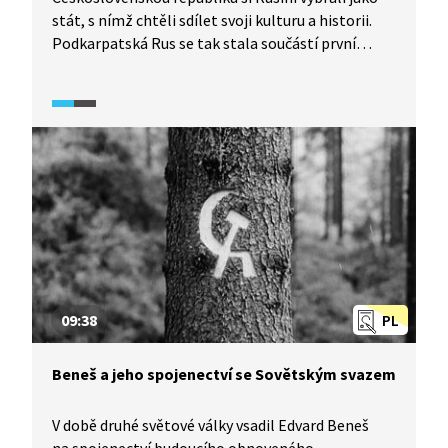
stát, s nímž chtěli sdílet svoji kulturu a historii.
Podkarpatská Rus se tak stala součástí první
republiky a zůstala jí až do roku 1945, kdy byla
postoupena Sovětskému svazu. Podívejte se
na stručnou historii této doby.
09:38
PL
Beneš a jeho spojenectví se Sovětským svazem
V době druhé světové války vsadil Edvard Beneš