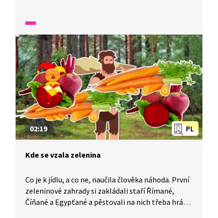
zpracování. Obsahuje nejen vitamíny, ale i důležité
minerály. Proto se jí určitě nevyhýbejte a zařaďte ji
do svého jídelníčku.
02:19
PL
Kde se vzala zelenina
Co je k jídlu, a co ne, naučila člověka náhoda. První
zeleninové zahrady si zakládali staří Římané,
Číňané a Egypťané a pěstovali na nich třeba hrách.
Představte si, že dnes na světě roste přes tisíc