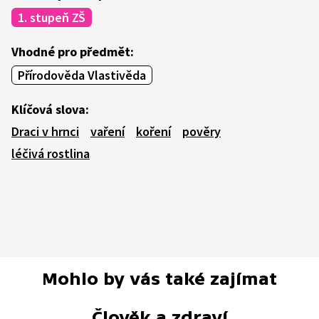
1. stupeň ZŠ
Vhodné pro předmět:
Přírodověda Vlastivěda
Klíčová slova:
Draci v hrnci
vaření
koření
pověry
léčivá rostlina
Mohlo by vás také zajímat
Člověk a zdraví