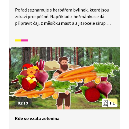
Pořad seznamuje s herbářem bylinek, které jsou
zdraví prospěšné. Například z heřmánku se dá
připravit čaj, z měsíčku mast a z jitrocele sirup.
Dále pořad pojmenovává rostliny, které se
používají při vaření jako koření: rozmarýn,
bazalka, pažitka, petržel.
02:19
PL
Kde se vzala zelenina