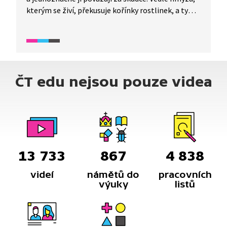
kterým se živí, překusuje kořínky rostlinek, a ty
tak brzy vadnou. Tenhle zajímavý a všestranně
vybavený tvoreček dokonce létá, plave a cvrká.
Samečci vytvářejí zvuk třením křídel o sebe, aby
přivábili samičky. Ty si pak vyberou toho, jehož
volání je nejsilnější.
ČT edu nejsou pouze videa
13 733
867
4 838
videí
námětů do
pracovních
výuky
listů