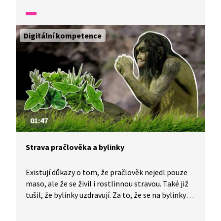
druhů zeleniny. Ale jen z některých z nich se dají
připravit skvělé zeleninové hranolky. Můžeme si
usmažit hranolky z mrkve, celeru, řepy i batátu.
Digitální kompetence
K tomu si dáme třeba zdravou omáčku neboli dip
ze zakysané smetany, pažitky a česneku. Mňam!
01:47
Strava pračlověka a bylinky
Existují důkazy o tom, že pračlověk nejedl pouze
maso, ale že se živil i rostlinnou stravou. Také již
tušil, že bylinky uzdravují. Za to, že se na bylinky
nezapomnělo, vděčíme i králi Karlu Velikému,
velkému fanouškovi léčivých účinků bylin.