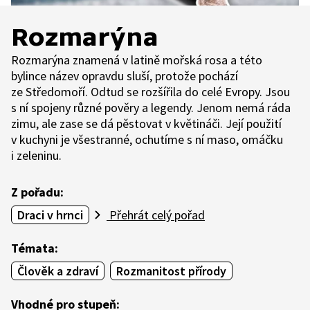
Rozmarýna
Rozmarýna znamená v latině mořská rosa a této
bylince název opravdu sluší, protože pochází
ze Středomoří. Odtud se rozšířila do celé Evropy. Jsou
s ní spojeny různé pověry a legendy. Jenom nemá ráda
zimu, ale zase se dá pěstovat v květináči. Její použití
v kuchyni je všestranné, ochutíme s ní maso, omáčku
i zeleninu.
Z pořadu:
Draci v hrnci
Přehrát celý pořad
Témata:
Člověk a zdraví
Rozmanitost přírody
Vhodné pro stupeň: