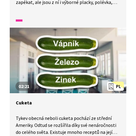
zapékat, ale jsou z ní i výborné placky, polévka,
omáčka a dokonce se z ní dají vyrobit cuketové
chipsy nebo upéct buchta. A odkud se k nám tahle
multifunkční dobrota dostala?
02:21
PL
Cuketa
Tykev obecná neboli cuketa pochází ze střední
Ameriky. Odtud se rozšířila díky své nenáročnosti
do celého světa. Existuje mnoho receptů na její