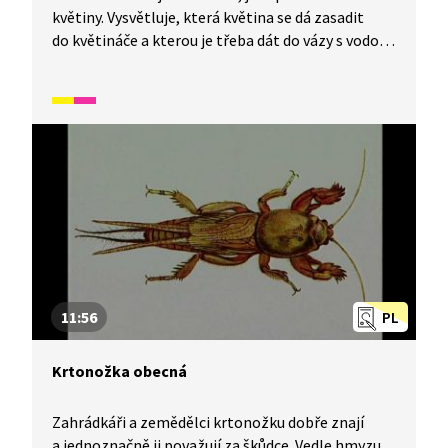
květiny. Vysvětluje, která květina se dá zasadit
do květináče a kterou je třeba dát do vázy s vodou.
Vyjmenovává části květiny (květ, stonek, listy,
kořeny) a vysvětluje, k čemu slouží. Dále
informuje, co všechno potřebuje taková zasazená
květina (slunce, vodu, hlínu, živiny).
11:56
PL
Krtonožka obecná
Zahrádkáři a zemědělci krtonožku dobře znají
a jednoznačně ji považují za škůdce. Vedle hmyzu,