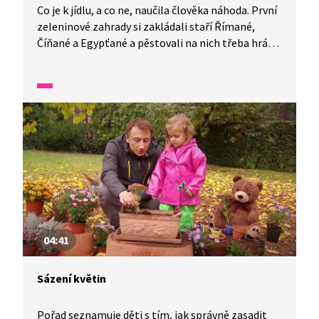
Co je k jídlu, a co ne, naučila člověka náhoda. První
zeleninové zahrady si zakládali staří Římané,
Číňané a Egypťané a pěstovali na nich třeba hrách.
Představte si, že dnes na světě roste přes tisíc
druhů zeleniny. Ale jen z některých z nich se dají
připravit skvělé zeleninové hranolky. Můžeme si
usmažit hranolky z mrkve, celeru, řepy i batátu.
K tomu si dáme třeba zdravou omáčku neboli dip
ze zakysané smetany, pažitky a česneku. Mňam!
04:41
Sázení květin
Pořad seznamuje děti s tím, jak správně zasadit