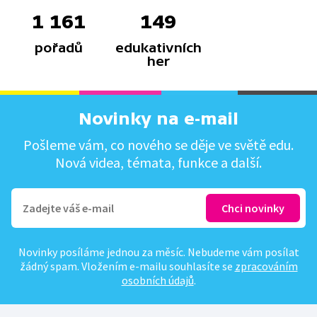
1 161
149
pořadů
edukativních
her
Novinky na e-mail
Pošleme vám, co nového se děje ve světě edu.
Nová videa, témata, funkce a další.
Novinky posíláme jednou za měsíc. Nebudeme vám posílat
žádný spam. Vložením e-mailu souhlasíte se
zpracováním
osobních údajů
.