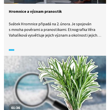
Hromnice a význam pranostik
Svátek Hromnice připadá na 2. února. Je spojován
s mnoha pověrami a pranostikami. Etnografka Věra
Vahalíková vysvětluje jejich význam a okolnosti jejich
vzniku. Proč se říká, že na Hromnice musí skřivan
vrznout, když je to stěhovavý pták? A jaká je situace
v současnosti, neupadá tento svátek v zapomnění?
01:36