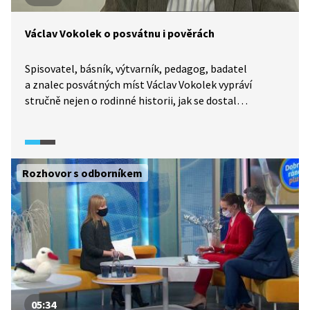
Václav Vokolek o posvátnu i pověrách
Spisovatel, básník, výtvarník, pedagog, badatel
a znalec posvátných míst Václav Vokolek vypráví
stručně nejen o rodinné historii, jak se dostal
ke „studiu posvátna“ a psaní knih, ale i jak se stal
„individuem práce se štítící“. V rozhovoru s Pavlem
Klineckým se snaží (ne)definovat posvátno a uvádí, jak
souvisí s náboženstvím a pověrami.
Rozhovor s odborníkem
05:34