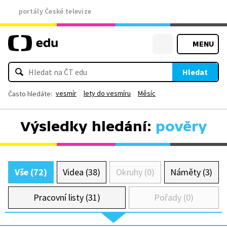
portály České televize
MENU
Hledat
vesmír
lety do vesmíru
Měsíc
Často hledáte:
Výsledky hledání:
pověry
Vše (72)
Videa (38)
Okruhy (0)
Náměty (3)
Pracovní listy (31)
Pořady (0)