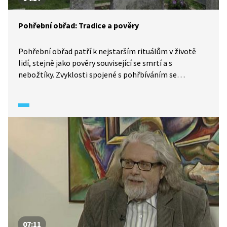
Pohřební obřad: Tradice a pověry
Pohřební obřad patří k nejstarším rituálům v životě
lidí, stejně jako pověry související se smrtí a s
nebožtíky. Zvyklosti spojené s pohřbíváním se
předávaly z pokolení na pokolení. V současném
moderním světě se vnímání smrti a umírání mění.
07:11