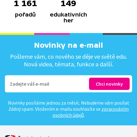
1 161
149
pořadů
edukativních
her
Novinky na e-mail
Pošleme vám, co nového se děje ve světě edu.
Nová videa, témata, funkce a další.
Novinky posíláme jednou za měsíc. Nebudeme vám posílat
žádný spam. Vložením e-mailu souhlasíte se
zpracováním
osobních údajů
.