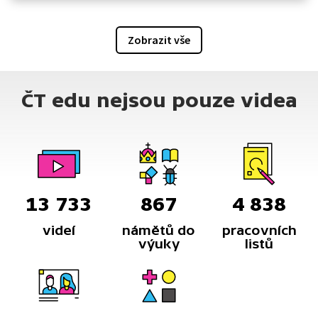
Zobrazit vše
ČT edu nejsou pouze videa
13 733
867
4 838
videí
námětů do
pracovních
výuky
listů