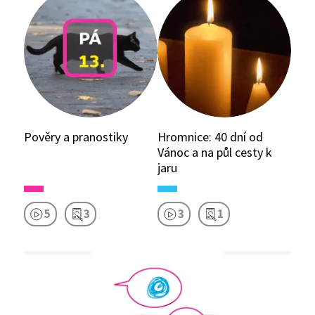
Pověry a pranostiky
Hromnice: 40 dní od
Vánoc a na půl cesty k
jaru
5
3
3
1