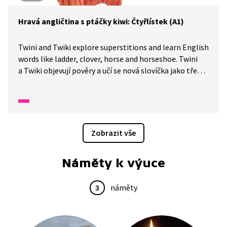
Hravá angličtina s ptáčky kiwi: Čtyřlístek (A1)
Twini and Twiki explore superstitions and learn English
words like ladder, clover, horse and horseshoe. Twini
a Twiki objevují pověry a učí se nová slovíčka jako třeba
žebřík, jetel, kůň a podkova.
Zobrazit vše
Náměty k výuce
3
náměty