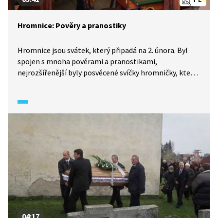
Hromnice: Pověry a pranostiky
Hromnice jsou svátek, který připadá na 2. února. Byl
spojen s mnoha pověrami a pranostikami,
nejrozšířenější byly posvěcené svíčky hromničky, které
měly mít ochrannou funkci.
04:17