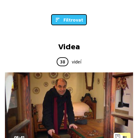
Filtrovat
Videa
38
videí
05:41
PL