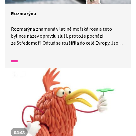
Rozmarýna
Rozmarýna znamená v latině mořská rosa a této
bylince název opravdu sluší, protože pochází
ze Středomoří. Odtud se rozšířila do celé Evropy. Jsou
s ní spojeny různé pověry a legendy. Jenom nemá ráda
zimu, ale zase se dá pěstovat v květináči. Její použití
v kuchyni je všestranné, ochutíme s ní maso, omáčku
i zeleninu.
04:48