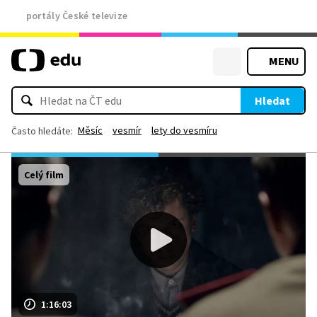
portály České televize
MENU
Hledat
Měsíc
vesmír
lety do vesmíru
Často hledáte:
Celý film
1:16:03