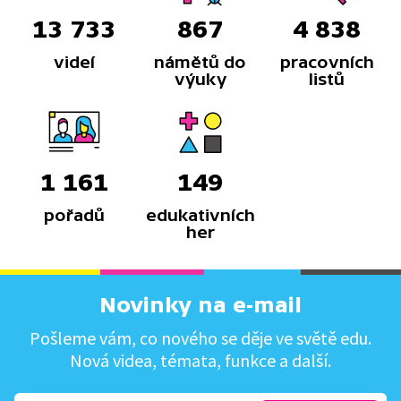
13 733
867
4 838
videí
námětů do
pracovních
výuky
listů
1 161
149
pořadů
edukativních
her
Novinky na e-mail
Pošleme vám, co nového se děje ve světě edu.
Nová videa, témata, funkce a další.