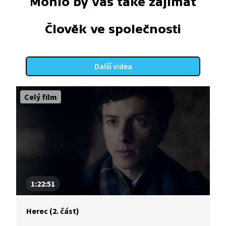
Mohlo by vás také zajímat
Člověk ve společnosti
Další videa
Celý film
1:22:51
Herec (2. část)