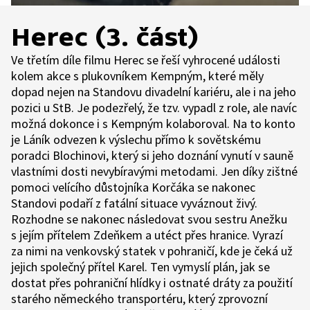
Herec (3. část)
Ve třetím díle filmu Herec se řeší vyhrocené události
kolem akce s plukovníkem Kempným, které měly
dopad nejen na Standovu divadelní kariéru, ale i na jeho
pozici u StB. Je podezřelý, že tzv. vypadl z role, ale navíc
možná dokonce i s Kempným kolaboroval. Na to konto
je Láník odvezen k výslechu přímo k sovětskému
poradci Blochinovi, který si jeho doznání vynutí v sauně
vlastními dosti nevybíravými metodami. Jen díky zištné
pomoci velícího důstojníka Korčáka se nakonec
Standovi podaří z fatální situace vyváznout živý.
Rozhodne se nakonec následovat svou sestru Anežku
s jejím přítelem Zdeňkem a utéct přes hranice. Vyrazí
za nimi na venkovský statek v pohraničí, kde je čeká už
jejich společný přítel Karel. Ten vymyslí plán, jak se
dostat přes pohraniční hlídky i ostnaté dráty za použití
starého německého transportéru, který zprovozní