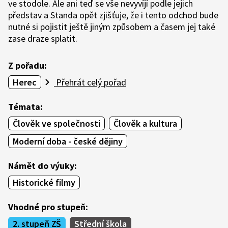
ve stodole. Ale ani teď se vše nevyvíjí podle jejich
představ a Standa opět zjišťuje, že i tento odchod bude
nutné si pojistit ještě jiným způsobem a časem jej také
zase draze splatit.
Z pořadu:
Herec
Přehrát celý pořad
Témata:
Člověk ve společnosti
Člověk a kultura
Moderní doba - české dějiny
Námět do výuky:
Historické filmy
Vhodné pro stupeň:
2. stupeň ZŠ
Střední škola