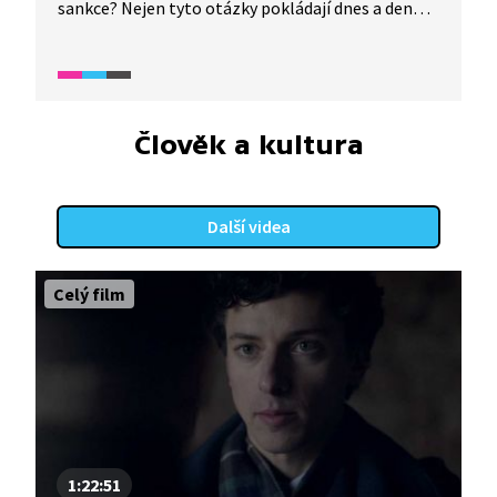
sankce? Nejen tyto otázky pokládají dnes a denně
děti svým rodičům i učitelům. Jak s dětmi mluvit
o válce, aby rozuměly tomu, co se děje, ale
zároveň se cítily v bezpečí? K tématu hovoří
odborná garantka Leona Jochmanová.
Člověk a kultura
Další videa
Celý film
1:22:51