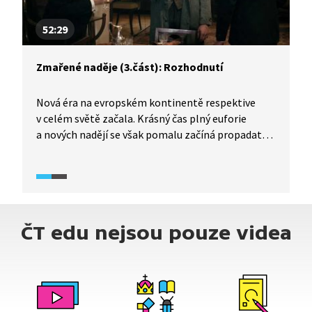
armády na Vinohradech je přece tak lákavá.
52:29
Zmařené naděje (3.část): Rozhodnutí
Nová éra na evropském kontinentě respektive
v celém světě začala. Krásný čas plný euforie
a nových nadějí se však pomalu začíná propadat
do skepse z nenaplněných ideálů. Anarchismus
a zástupy nezaměstnaných se pomalu začínají
vymykat kontrole.
ČT edu nejsou pouze videa