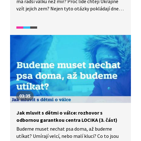
má radši válku než mír? Proč lidé chtějí Ukrajině
domovníka Štěpánského – zapáleného komunisty
vzít jejich zem? Nejen tyto otázky pokládají dnes
a člena vedení ONV. Ten by Standovu rodinu kvůli
a denně děti svým rodičům i učitelům. Jak s dětmi
jejich poskvrněnému kádrovému profilu z bytu
mluvit o válce, aby rozuměly tomu, co se děje, ale
nejraději vyhodil. Napjaté vztahy mezi
zároveň se cítily v bezpečí? K tématu hovoří
Štěpánským a Láníkovými vyeskalují v okamžiku,
dětská psycholožka z Linky bezpečí Hana Nečina
kdy se nešťastnou náhodou podaří Anežce souseda
Vaníčková.
vytopit. Štěpánský se neudrží a Anežku potrestá.
A Standu čeká rozhodující chvíle, kdy má prokázat
své schopnosti ve službách Státní bezpečnosti,
když přijme pozvání k Hélovi na chatu. Vidina
nového zaměstnání v Divadle československé
armády na Vinohradech je přece tak lákavá.
03:35
Jak mluvit s dětmi o válce: rozhovor s
odbornou garantkou centra LOCIKA (3. část)
Budeme muset nechat psa doma, až budeme
utíkat? Umírají velcí, nebo malí kluci? Co to jsou