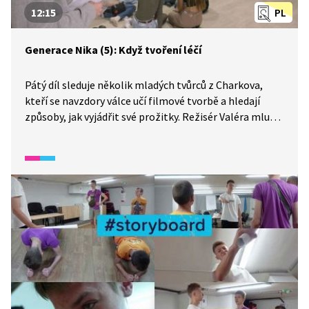
12:15
PL
Generace Nika (5): Když tvoření léčí
Pátý díl sleduje několik mladých tvůrců z Charkova,
kteří se navzdory válce učí filmové tvorbě a hledají
způsoby, jak vyjádřit své prožitky. Režisér Valéra mluví
o roli amatérského divadla ve válečných časech a o
potřebě tvořit i uprostřed chaosu. Kameramanka
Viktorie trénuje natáčení s Nasťou, která vypráví
o ztrátě tanečního studia, které srovnala se zemí
raketa. Děti při hereckých cvičeních využívají humor,
hru i emoce jako formu terapie. Zlata během jedné
scény podlehne vlastním vzpomínkám a odhaluje nám,
jak těžké je žít s trvající válkou. Přesto ve společné
tvorbě nacházejí oporu, kolektiv a naději.