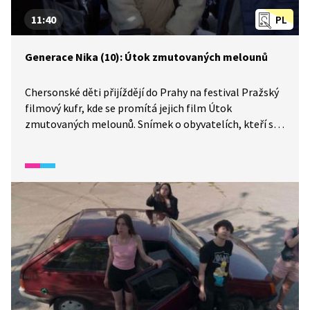
11:40
PL
Generace Nika (10): Útok zmutovaných melounů
Chersonské děti přijíždějí do Prahy na festival Pražský
filmový kufr, kde se promítá jejich film Útok
zmutovaných melounů. Snímek o obyvatelích, kteří se
spojí a společně bojují proti „melounovým vetřelcům“,
získává cenu. Děti stojí na pódiu s vlajkou Chersonu
a Ukrajiny, dojaté a hrdé. Díky společné práci, přátelství
a odhodlání dokázaly i přes válku vytvořit něco silného.