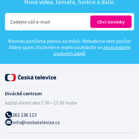
Nová videa, témata, funkce a další.
Novinky posíláme jednou za měsíc. Nebudeme vám posílat
žádný spam. Vložením e-mailu souhlasíte se
zpracováním
osobních údajů
.