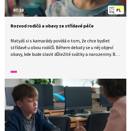
07:38
PL
Rozvod rodičů a obavy ze střídavé péče
Matyáš si s kamarády povídá o tom, že chce bydlet
střídavě u obou rodičů. Během debaty se u něj objeví
obavy, kde bude slavit důležité svátky a narozeniny. Bojí
se, že se rodiče nedohodnou a že kvůli tomu vzniknou
velké hádky. Tyto obavy se objevují i ve snech, kde se mu
rodičovské spory zdají strašidelné. Na setkání se
sociální pracovnicí z OSPOD sdělí své obavy i své
požadavky na střídavou péči.