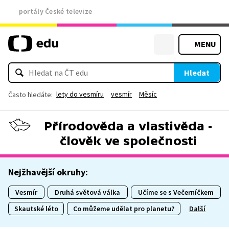
portály České televize
MENU
Hledat
lety do vesmíru
vesmír
Měsíc
Často hledáte:
Přírodověda a vlastivěda -
člověk ve společnosti
Nejžhavější okruhy:
Vesmír
Druhá světová válka
Učíme se s Večerníčkem
Skautské léto
Co můžeme udělat pro planetu?
Další