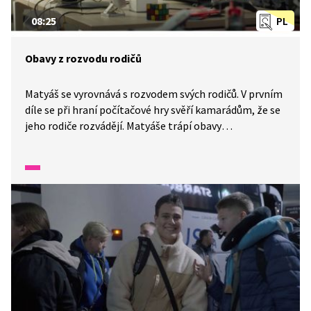
08:25
PL
Obavy z rozvodu rodičů
Matyáš se vyrovnává s rozvodem svých rodičů. V prvním
díle se při hraní počítačové hry svěří kamarádům, že se
jeho rodiče rozvádějí. Matyáše trápí obavy
z budoucnosti – bojí se, že se jeden z rodičů odstěhuje
daleko a jeho život se promění v neustálé cestování.
Strach ho pronásleduje i ve snech. Nakonec se obrátí
na sestřenici, které důvěřuje. Ta mu pomůže o jeho
obavách mluvit, pojmenovat je a nabídne mu oporu
i základní představu o tom, co může v následujícím
období očekávat.