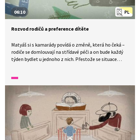
06:10
PL
Rozvod rodičů a preference dítěte
Matyáš si s kamarády povídá o změně, která ho čeká –
rodiče se domlouvají na střídavé péči a on bude každý
týden bydlet u jednoho z nich. Přestože se situace
postupně vyjasňuje, zůstává v něm nejistota. Přemýšlí,
kde bude trávit svátky a narozeniny, a trápí ho obava,
aby svým rozhodováním někomu neublížil. Ve snech se
mu vrací pocity viny i snaha být spravedlivý k oběma
rodičům. Pracovnice z OSPOD mu pomáhá jeho pocity
pojmenovat a porozumět jim. Zdůrazňuje, že jeho
názor je důležitý, ale odpovědnost za řešení situace
nesou dospělí. Eliška ho navíc uklidňuje připomenutím,
že žádné rozhodnutí není neměnné a že je možné se
k němu později vrátit a upravit ho.