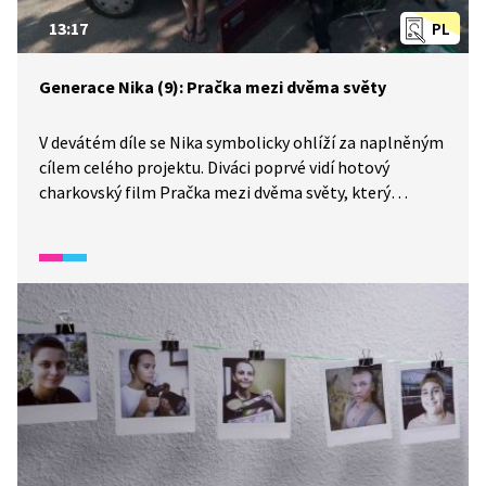
13:17
PL
Generace Nika (9): Pračka mezi dvěma světy
V devátém díle se Nika symbolicky ohlíží za naplněným
cílem celého projektu. Diváci poprvé vidí hotový
charkovský film Pračka mezi dvěma světy, který
vychází z osobních zkušeností dětí z prvních dní invaze.
Film rekonstruuje moment, kdy na jejich město
dopadla první raketa, chaos útěku a společné
shromáždění v jedné kuchyni. Odtud se ve filmu děti
dostávají do „prázdna“ prostřednictvím symbolické
pračky. Ve filmu jsou zpracované vlastní prožitky dětí
a převedeny do filmové podoby se symbolickým
přesahem.