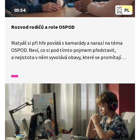
05:54
PL
Rozvod rodičů a role OSPOD
Matyáš si při hře povídá s kamarády a narazí na téma
OSPOD. Neví, co si pod tímto pojmem představit,
a nejistota v něm vyvolává obavy, které se promítají
i do strašidelných snů. Obrátí se proto opět na svou
sestřenici, která studuje práva a srozumitelně mu
vysvětlí, jakou roli OSPOD v podobných situacích hraje.
Následně se ve škole setká se sociální pracovnicí, která
ho provede dalšími kroky.