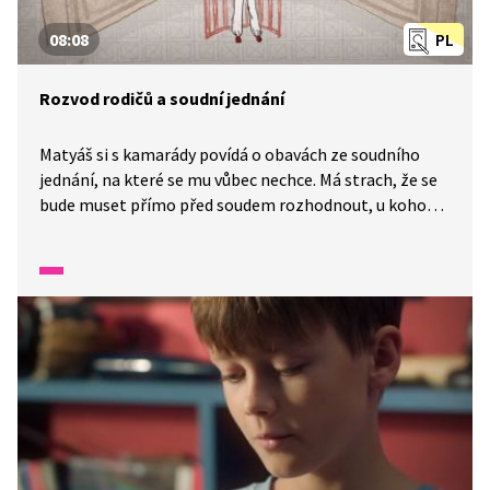
08:08
PL
Rozvod rodičů a soudní jednání
Matyáš si s kamarády povídá o obavách ze soudního
jednání, na které se mu vůbec nechce. Má strach, že se
bude muset přímo před soudem rozhodnout, u koho
z rodičů chce trávit čas. Děsí ho představa rychlé volby
i to, že by svým rozhodnutím mohl ublížit druhému
rodiči. Nechápe, proč k soudu musí, a úzkostné
myšlenky ho pronásledují dokonce i ve snech. Se
sestřenicí Eliškou se nakonec domluví, že ho k soudu
doprovodí, aby mu náročnou situaci alespoň trochu
ulehčila.