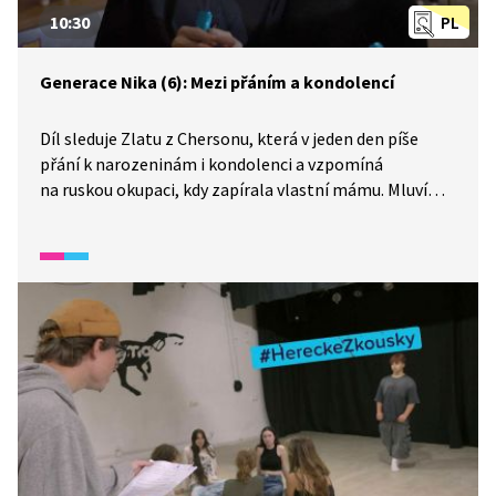
10:30
PL
Generace Nika (6): Mezi přáním a kondolencí
Díl sleduje Zlatu z Chersonu, která v jeden den píše
přání k narozeninám i kondolenci a vzpomíná
na ruskou okupaci, kdy zapírala vlastní mámu. Mluví
o tom, co je v jejím životě skutečně důležité, i o tom, že
chce studovat medicínu, přestože ji čeká branná
povinnost. Zlata vede chersonský filmový štáb,
zatímco v Charkově se Viktorie a Valéra připravují
na vlastní natáčení. Přípravy však přeruší výbuchy
u domovů dětí, které kvůli tomu nemohou dorazit.