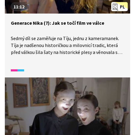
11:12
PL
Generace Nika (7): Jak se točí film ve válce
Sedmý díl se zaměřuje na Tíju, jednu z kameramanek.
Tíja je nadšenou historičkou a milovnicí tradic, která
před válkou šila šaty na historické plesy a věnovala se
historickému šermu, dnes ale musí během šití utíkat
do vany před nálety. Pochází z Rusy okupovaného
Doněcka a mluví o tom, jak propaganda změnila životy
lidí kolem ní i její rodiny. Díl ukazuje samotné natáčení:
práci dvou kamer, roli klapky, světla, rekvizit, make-
upu i to, jak Zlata režíruje chersonský film. Do procesu
zasahuje realita války, venku se objeví dron a celý štáb
musí do krytu. Radost a nadšení dětí přesto pokračují
a natáčení se dokončí. V závěru dílu však do Charkova
dopadá raketa a děti si mezi sebou rychle ověřují, zda
jsou v pořádku.