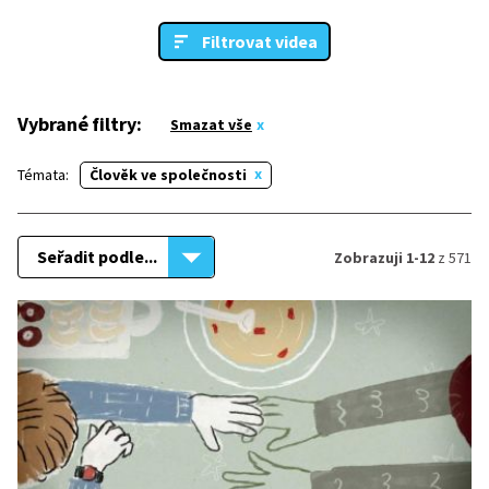
Filtrovat videa
Vybrané filtry:
Smazat vše
Témata:
Člověk ve společnosti
Seřadit podle...
Zobrazuji 1-12
z 571