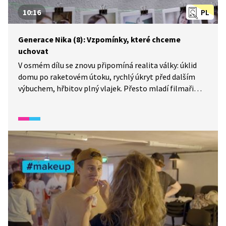
10:16
PL
Generace Nika (8): Vzpomínky, které chceme
uchovat
V osmém dílu se znovu připomíná realita války: úklid
domu po raketovém útoku, rychlý úkryt před dalším
výbuchem, hřbitov plný vlajek. Přesto mladí filmaři
nacházejí chvíle radosti, slaví dotočení svých filmů,
zpívají, grilují, jsou spolu. Mezitím vzniká ve střižně
finální podoba jejich snímků. Na premiérách pak rodiče
i děti sdílejí dojetí a hrdost: i v těžké době si díky
projektu dokázali vytvořit něco svého a krásného. Děti
si z téhle doby sice budou pamatovat to špatné, ale
díky projektu budou moci vzpomínat i na to hezké.