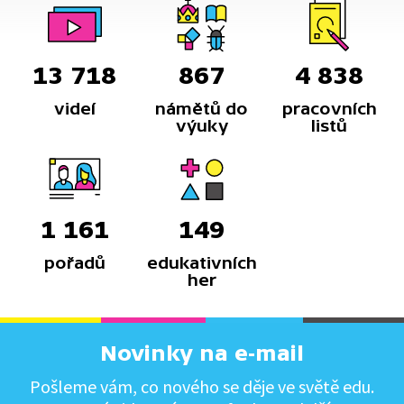
13 718
867
4 838
videí
námětů do
pracovních
výuky
listů
1 161
149
pořadů
edukativních
her
Novinky na e-mail
Pošleme vám, co nového se děje ve světě edu.