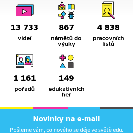
13 733
867
4 838
videí
námětů do
pracovních
výuky
listů
1 161
149
pořadů
edukativních
her
Novinky na e-mail
Pošleme vám, co nového se děje ve světě edu.