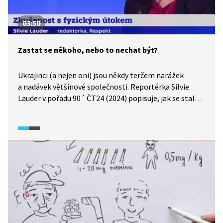
03:50
Zastat se někoho, nebo to nechat být?
Ukrajinci (a nejen oni) jsou někdy terčem narážek
a nadávek většinové společnosti. Reportérka Silvie
Lauder v pořadu 90´ ČT24 (2024) popisuje, jak se stala
obětí napadení poté, co se zastala ukrajinské matky
s dítětem v pražském nákupním centru. Jak se
zachovat v situaci, kdy jsme svědky násilí?