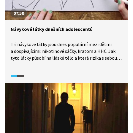
07:50
Návykové látky dnešních adolescentů
Tři návykové látky jsou dnes populární mezi dětmi
a dospívajícími: nikotinové sáčky, kratom a HHC. Jak
tyto látky působí na lidské tělo a která rizika s sebou
jejich užívání nese? Ačkoliv stát zpřísňuje regulace,
výrobci a uživatelé si nacházejí nové cesty. Vývoji okolo
nových návykových látek se věnuje pořad What
The Fact (2025).