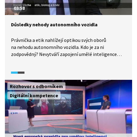
03:58
Důsledky nehody autonomního vozidla
Právnička a etik nahlížejí optikou svých oborů
na nehodu autonomního vozidla. Kdo je za ni
zodpovědný? Nevytváří zapojení umělé inteligence
do celé záležitosti etické dilema? Zároveň zaznívá
poznámka, že mnohdy jako společnost něco
vymyslíme, a až poté řešíme etickou stránku. Nemělo
by tomu být naopak?
Rozhovor s odborníkem
Digitální kompetence