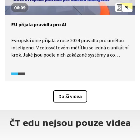
06:09
PL
EU přijala pravidla pro AI
Evropská unie přijala v roce 2024 pravidla pro umělou
inteligenci. V celosvětovém měřítku se jedná o unikátní
krok. Jaké jsou podle nich zakázané systémy a co
představuje tzv. pyramida rizik? Ve videu jsou dále
představeny dva odborné názory na nová pravidla:
pohled právničky a vývojáře.
Další videa
ČT edu nejsou pouze videa