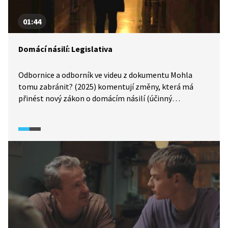
01:44
Domácí násilí: Legislativa
Odbornice a odborník ve videu z dokumentu Mohla
tomu zabránit? (2025) komentují změny, která má
přinést nový zákon o domácím násilí (účinný
od 1. 7. 2025). Na jeho přípravě se pracovalo téměř tři
roky ve spolupráci s nevládními organizacemi.
Klíčovými novinkami jsou jednotná definice domácího
násilí, povinnost policie okamžitě chránit oběť (např.
zabavením zbraně útočníkovi) a závazek soudů
přihlížet k těmto okolnostem při rozhodování o péči
o děti. Odborníci zároveň upozorňují na přetrvávající
slabiny systému, policie často neví, zda jde o trestný
čin, a mnoho případů se ani nedostane k soudu.
Statistiky ukazují, že problém je velmi rozšířený: 22 %
Čechů a Češek se stalo obětí domácího násilí, zažila ho