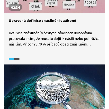
02:34
Upravená definice znásilnění v zákoně
Definice znásilnění v českých zákonech donedávna
pracovala s tím, že muselo dojít k násilí nebo pohrůžce
násilím. Přitom v 70 % případů oběti znásilnění
zamrznou a agresor/ka nemusí násilí vůbec použít.
Proto bylo třeba znění tohoto zákona redefinovat.
K tomu výrazně přispěla snaha političky a aktivistky
Johany Nejedlové a její organizace Konsent.
Na problematiku rovných práv a překážek, kterým ženy
čelí, se zaměřuje dokumentární seriál Potížistky
(2025).