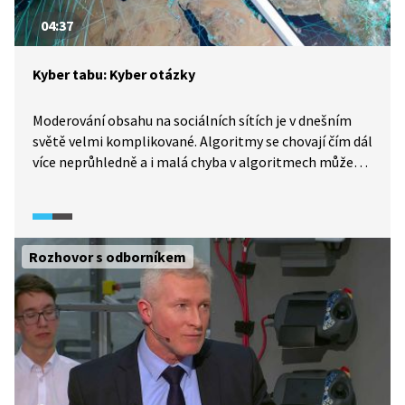
04:37
Kyber tabu: Kyber otázky
Moderování obsahu na sociálních sítích je v dnešním
světě velmi komplikované. Algoritmy se chovají čím dál
více neprůhledně a i malá chyba v algoritmech může
způsobit velké škody. Objevují se právní předpisy, které
by měly algoritmy kontrolovat a omezovat, nikdo však
zatím neví, jak účinné budou v praxi.
Rozhovor s odborníkem