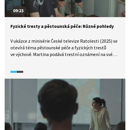
a nesnaží se aktivně zasahovat do společenského řádu.
09:23
Fyzické tresty a pěstounská péče: Různé pohledy
V ukázce z minisérie České televize Ratolesti (2025) se
otevírá téma pěstounské péče a fyzických trestů
ve výchově. Martina podává trestní oznámení na své
bývalé pěstouny kvůli ubližování a ponižování, které
zažívala v dětství. Její zkušenost se střetává s různými
reakcemi, od odmítání a relativizace až po jasné
odmítnutí násilí jako součásti výchovy. Postoje
k tělesným trestům se liší napříč generacemi
i rodinnými rolemi. V ČR je v náhradní rodinné péči cca
20 tisíc dětí, z nich dvě třetiny v pěstounské péči,
třetina v dětských domovech.