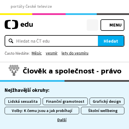
portály České televize
MENU
Hledat
Měsíc
vesmír
lety do vesmíru
Často hledáte:
Člověk a společnost - právo
Nejžhavější okruhy:
Lidská sexualita
Finanční gramotnost
Grafický design
Volby: K čemu jsou a jak probíhají
Školní wellbeing
Další