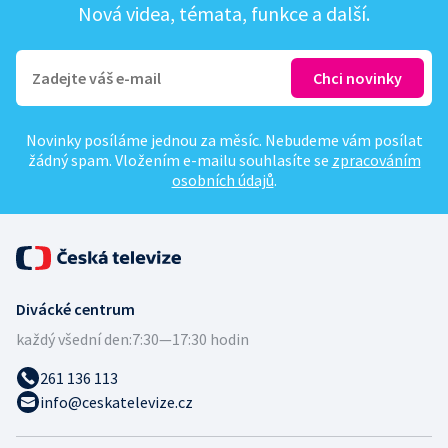
Nová videa, témata, funkce a další.
Novinky posíláme jednou za měsíc. Nebudeme vám posílat
žádný spam. Vložením e-mailu souhlasíte se
zpracováním
osobních údajů
.