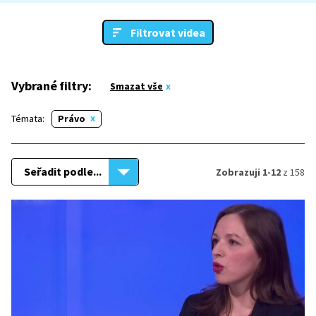
Filtrovat videa
Vybrané filtry:
Smazat vše
Témata:
Právo
Seřadit podle...
Zobrazuji 1-12
z 158