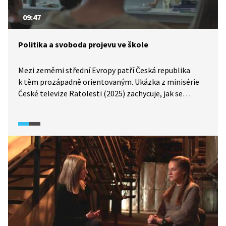
09:47
Politika a svoboda projevu ve škole
Mezi zeměmi střední Evropy patří Česká republika
k těm prozápadně orientovaným. Ukázka z minisérie
České televize Ratolesti (2025) zachycuje, jak se
vyostřuje spor kolem učitelky, která veřejně prezentuje
své proruské názory. Starosta i část rodičů požadují její
odvolání, ředitel se však brání, nemůže ji vyhodit jen
kvůli jejím postojům. Učitelka se hájí tím, že je nejen
pedagožkou, ale i občankou, která má právo
na svobodný názor a jeho veřejné vyjádření. Rodiče
i veřejnost to vnímají jako hrozbu pro školu
a demokracii, část lidí naopak učitelku podporuje
a demonstruje za její práva. V rozhovoru pro televizi se
učitelka odvolává na demokratické principy, zatímco
okolí diskutuje o hranici mezi svobodou projevu