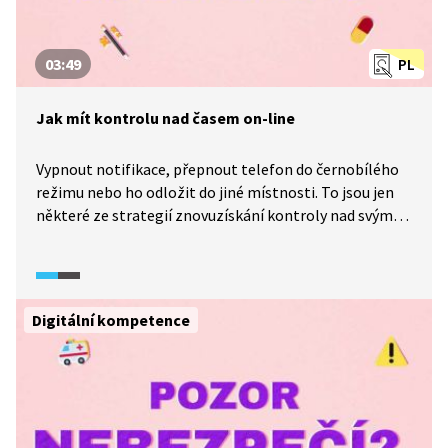
zařízení používáme, ovlivňuje naši sebekontrolu. Nejde
o slabou vůli, ale o promyšlený design založený
03:49
PL
na poznatcích z neurovědy a psychologie.
Jak mít kontrolu nad časem on-line
Vypnout notifikace, přepnout telefon do černobílého
režimu nebo ho odložit do jiné místnosti. To jsou jen
některé ze strategií znovuzískání kontroly nad svým
telefonem, které ukazuje závěrečná část dokumentu
Dopamin (2023). Ukazuje, že pozornost je omezený
zdroj a každé chování si s jiným konkuruje, čas strávený
s přáteli je tak časem, který nepatří aplikacím.
Digitální kompetence
Upozorňuje, že zodpovědnost neleží jen na jednotlivci,
i technologické společnosti by měly navrhovat
platformy, které nevytvářejí závislost.