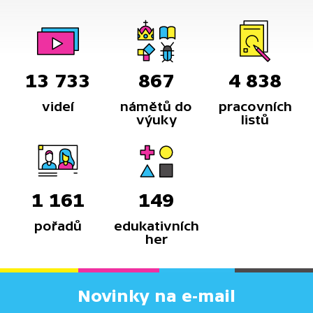
13 733
867
4 838
videí
námětů do
pracovních
výuky
listů
1 161
149
pořadů
edukativních
her
Novinky na e-mail