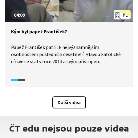
kritické otázky byla zásadně omezena?
04:09
PL
Kým byl papež František?
Papež František patřil k nejvýznamnějším
osobnostem posledních desetiletí. Hlavou katolické
církve se stal v roce 2013 a svým přístupem
k duchovním otázkám inspiroval miliony věřících
po celém světě. Jeho působení však vyvolávalo
i kritické ohlasy. Reportáž o jeho životě a pojetí
papežského úřadu vznikla v České televizi u příležitosti
jeho úmrtí v dubnu 2025 a byla odvysílána v rámci
Další videa
hlavní zpravodajské relace.
ČT edu nejsou pouze videa