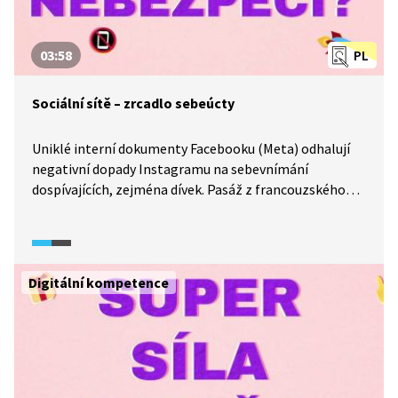
03:58
PL
Sociální sítě – zrcadlo sebeúcty
Uniklé interní dokumenty Facebooku (Meta) odhalují
negativní dopady Instagramu na sebevnímání
dospívajících, zejména dívek. Pasáž z francouzského
dokumentu Dopamin (2023) vysvětluje psychologický
mechanismus sociálního srovnávání, které může vést
ke snížení sebeúcty, úzkostem a závislostnímu
chování. Ukazuje, jak algoritmy podporují neustálé
Digitální kompetence
porovnávání se a jaké etické otázky z toho vyplývají.