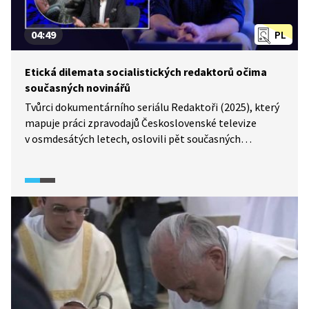
04:49
PL
Etická dilemata socialistických redaktorů očima
současných novinářů
Tvůrci dokumentárního seriálu Redaktoři (2025), který
mapuje práci zpravodajů Československé televize
v osmdesátých letech, oslovili pět současných
redaktorů ČT a zeptali se jich, jak vnímají kompromisy,
které jejich předchůdci uzavírali s totalitní mocí.
Zástupce šéfredaktora zpravodajství ČT Martin
Řezníček, redaktor krajské redakce ve Zlíně Josef
Kvasnička, redaktorka domácí redakce Lea Surovcová,
moderátor pořadu Hyde Park Civilizace Daniel Stach
a moderátorka Událostí Jana Peroutková sdíleli své
názory na dobu, kdy média nebyla svobodná. Dokázali
by si vůbec představit, že by museli pracovat podle
konkrétního politického zadání a že by možnost klást