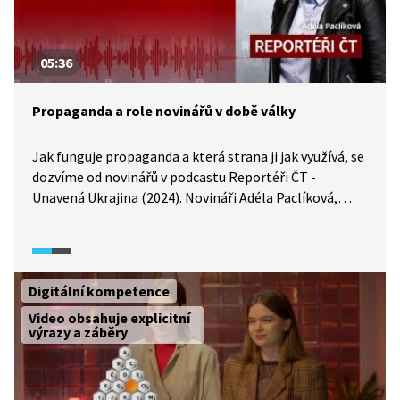
05:36
Propaganda a role novinářů v době války
Jak funguje propaganda a která strana ji jak využívá, se
dozvíme od novinářů v podcastu Reportéři ČT -
Unavená Ukrajina (2024). Novináři Adéla Paclíková,
Darja Stomatová a Tomáš Vlach v rozhovoru popisují,
o čem se v rámci války nesmí informovat a jak těžké,
ale zároveň důležité je zůstat nestranný.
Digitální kompetence
Video obsahuje explicitní
výrazy a záběry