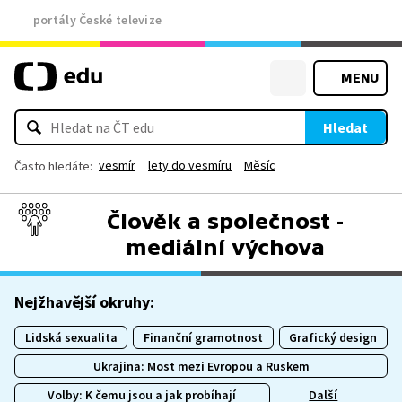
portály České televize
MENU
Hledat
vesmír
lety do vesmíru
Měsíc
Často hledáte:
Člověk a společnost -
mediální výchova
Nejžhavější okruhy:
Lidská sexualita
Finanční gramotnost
Grafický design
Ukrajina: Most mezi Evropou a Ruskem
Volby: K čemu jsou a jak probíhají
Další