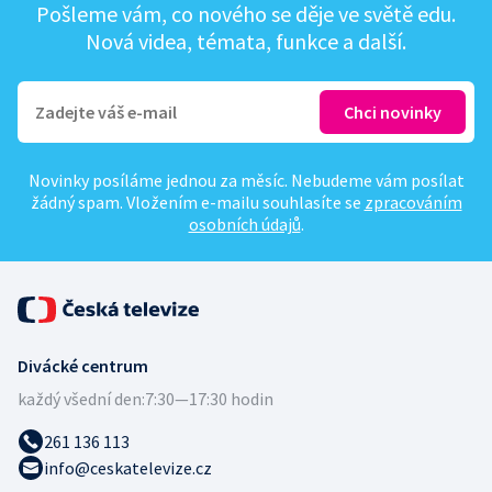
Pošleme vám, co nového se děje ve světě edu.
Nová videa, témata, funkce a další.
Novinky posíláme jednou za měsíc. Nebudeme vám posílat
žádný spam. Vložením e-mailu souhlasíte se
zpracováním
osobních údajů
.