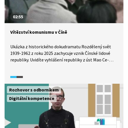
02:55
Vítězství komunismu v Číně
Ukázka z historického dokudramatu Rozdělený svět
1939-1962 z roku 2025 zachycuje vznik Čínské lidové
republiky. Uvidíte vyhlášení republiky z úst Mao Ce-
tunga 1. října 1949, záběry oslav vítězství a uslyšíte
komentáře amerických a ruských reportérů vítající
nový socialistický režim. Do země, kde probíhala
společenská revoluce, přijíždí Joan Hintonová,
Rozhovor s odborníkem
americká fyzička a odpůrkyně použití atomové zbraně,
Digitální kompetence
která své poválečné osudy spojila právě s Čínou.