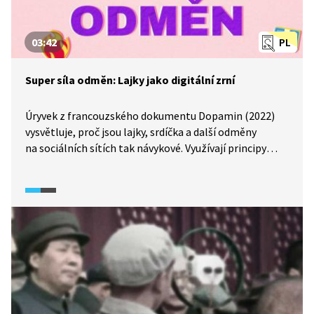
03:42
PL
Super síla odměn: Lajky jako digitální zrní
Úryvek z francouzského dokumentu Dopamin (2022)
vysvětluje, proč jsou lajky, srdíčka a další odměny
na sociálních sítích tak návykové. Využívají principy
behaviorální psychologie, zejména experimenty
psychologa B. F. Skinnera s holuby, kteří se učili mačkat
tlačítko výměnou za potravu. Stejným způsobem
aplikace posilují naše chování prostřednictvím odměn.
Experimenty ukazují, že čím více lajků lidé dostanou,
tím více sdílejí, a magnetická rezonance dokládá, že
lajky aktivují systém odměny v mozku. Pasáž propojuje
historické poznatky psychologie se současným
návrhem digitálních aplikací a odhaluje mechanismus,
proč je těžké sociální sítě odložit.