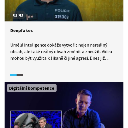
01:43
Deepfakes
Umělá inteligence dokáže vytvořit nejen nereálný
obsah, ale také reálný obsah změnit a zneužít. Videa
mohou být využita k šikaně či jiné agresi. Dnes již
existují různé programy na rozpoznání reality
(deepfakedetector.ai) od falešných informací, ale stále
musí dominovat kritické myšlení.
Digitální kompetence