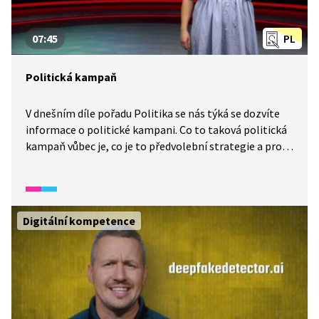
07:45
PL
Politická kampaň
V dnešním díle pořadu Politika se nás týká se dozvíte
informace o politické kampani. Co to taková politická
kampaň vůbec je, co je to předvolební strategie a proč
se politická kampaň dělá. A schválně, jak poznáte, že je
kampaň populistická a nereálná? A o čem to svědčí,
pokud politická strana vede tzv. negativní kampaň?
Digitální kompetence