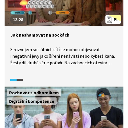
13:28
PL
Jak neshamovat na sockách
S rozvojem sociálních sítí se mohou objevovat
i negativní jevy jako šíření nenávisti nebo kyberšikana.
Šestý díl druhé série pořadu Na záchodcích otevírá
téma tzv. hate speech, tedy nenávistného vyjadřování
na sociálních sítích. Jaký je rozdíl mezi konstruktivní
kritikou a nenávistným komentářem?
Rozhovor s odborníkem
Digitální kompetence