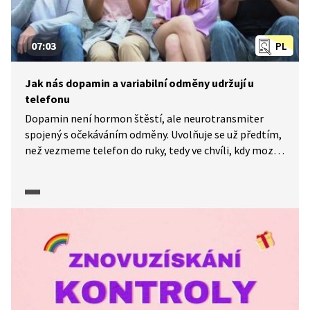
07:03
PL
Jak nás dopamin a variabilní odměny udržují u
telefonu
Dopamin není hormon štěstí, ale neurotransmiter
spojený s očekáváním odměny. Uvolňuje se už předtím,
než vezmeme telefon do ruky, tedy ve chvíli, kdy mozek
předvídá, že nás čeká něco příjemného. Tvůrci
sociálních sítí i mobilních aplikací přesně vědí, jak tyto
psychologické mechanismy využít ve svůj prospěch.
Stejně jako v hazardních hrách zde funguje princip
variabilní odměny: nikdy nevíme, kdy přijde další „lajk“,
zpráva nebo zajímavý obsah. A právě tato nejistota nás
nutí vracet se k displeji znovu a znovu. Úryvek
z dokumentu Dopamin (2023) ukazuje, jak systém
posilování funguje, proč se z běžného používání
telefonu stává návyk a jak prostředí, ve kterém