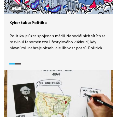
04:35
Kyber tabu: Politika
Politika je úzce spojena s médii. Na sociálních sítích se
rozvinul fenomén tzv. lifestylového vládnutí, kdy
hlavní roli nehraje obsah, ale líbivost postů. Politické
skupiny se na sítích zaměřují na specifické zájmy, aby
fanoušky vyprovokovaly a získaly jejich pozornost.
Spíše než o politiku jde tedy o marketing.