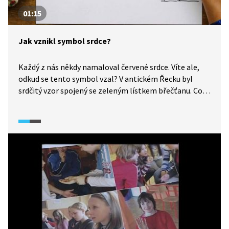
01:15
Jak vznikl symbol srdce?
Každý z nás někdy namaloval červené srdce. Víte ale,
odkud se tento symbol vzal? V antickém Řecku byl
srdčitý vzor spojený se zeleným lístkem břečťanu. Co
symbolizoval tehdy? Video vám poodhalí, jak se
z břečťanu stalo červené srdíčko, které známe dnes.