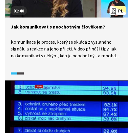
01:40
PL
Jak komunikovat s neochotným člověkem?
Komunikace je proces, který se skládá z vyslaného
signálu a reakce na jeho přijetí. Video přináší tipy, jak
na komunikaci s někým, kdo je neochotný - a mnohdy
ještě v mocenské převaze (například úředník nebo
prodavač). Podívejte se.