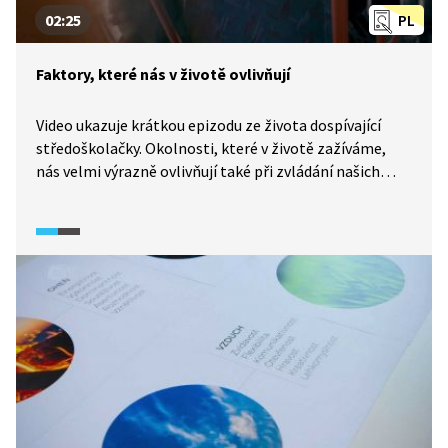
02:25
PL
Faktory, které nás v životě ovlivňují
Video ukazuje krátkou epizodu ze života dospívající
středoškolačky. Okolnosti, které v životě zažíváme,
nás velmi výrazně ovlivňují také při zvládání našich
povinností – mají vliv na naši náladu, tedy i na vztahy.
To se velmi výrazně podepisuje na našem výkonu, ať už
ve škole, v soutěžích, nebo v práci. Žáci díky videu lépe
porozumí faktorům, které mohou jejich výkon ve škole
ovlivňovat.