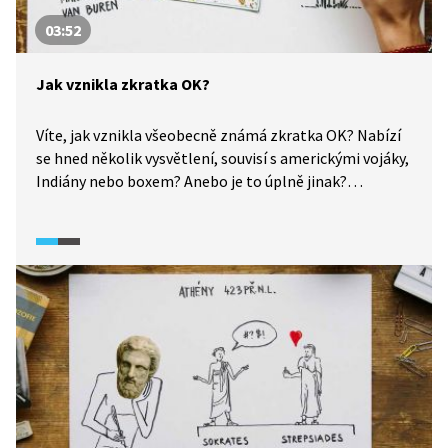
03:52
Jak vznikla zkratka OK?
Víte, jak vznikla všeobecně známá zkratka OK? Nabízí
se hned několik vysvětlení, souvisí s americkými vojáky,
Indiány nebo boxem? Anebo je to úplně jinak?
Podívejte se na video a zjistíte, jak to v USA v 19. století
všechno začalo. OK?