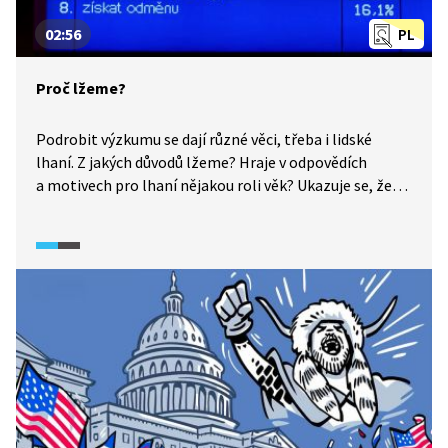
02:56
PL
Proč lžeme?
Podrobit výzkumu se dají různé věci, třeba i lidské
lhaní. Z jakých důvodů lžeme? Hraje v odpovědích
a motivech pro lhaní nějakou roli věk? Ukazuje se, že
za určitých okolností považují lidé lhaní
za omluvitelné.