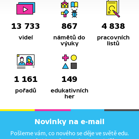
13 733
867
4 838
videí
námětů do
pracovních
výuky
listů
1 161
149
pořadů
edukativních
her
Novinky na e-mail
Pošleme vám, co nového se děje ve světě edu.