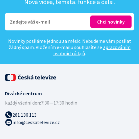
Nová videa, témata, funkce a další.
Novinky posíláme jednou za měsíc. Nebudeme vám posílat
žádný spam. Vložením e-mailu souhlasíte se
zpracováním
osobních údajů
.