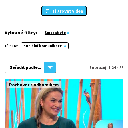
Filtrovat videa
Vybrané filtry:
Smazat vše
Témata:
Sociální komunikace
Seřadit podle...
Zobrazuji 1-24
z 89
Rozhovor s odborníkem