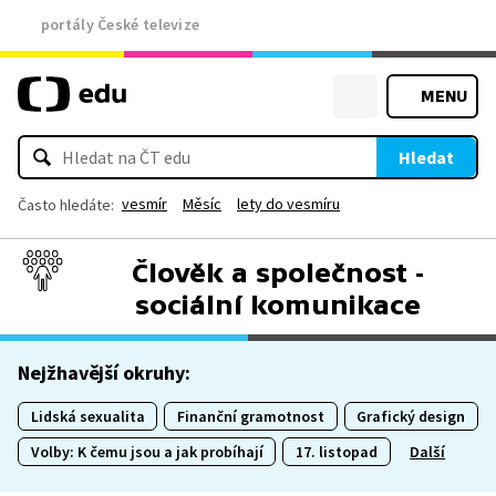
portály České televize
MENU
Hledat
vesmír
Měsíc
lety do vesmíru
Často hledáte:
Člověk a společnost -
sociální komunikace
Nejžhavější okruhy:
Lidská sexualita
Finanční gramotnost
Grafický design
Volby: K čemu jsou a jak probíhají
17. listopad
Další