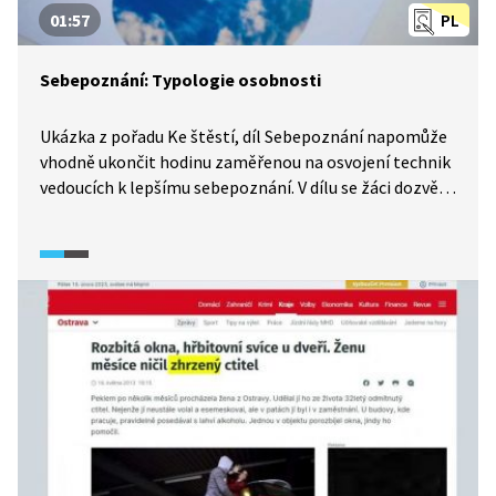
01:57
PL
Sebepoznání: Typologie osobnosti
Ukázka z pořadu Ke štěstí, díl Sebepoznání napomůže
vhodně ukončit hodinu zaměřenou na osvojení technik
vedoucích k lepšímu sebepoznání. V dílu se žáci dozvědí
o čtyřech základních elementech (oheň, voda, vzduch,
země), které nás ovlivňují. Tyto čtyři elementy jsou
použity jako určité metafory, které mohou vysvětlit,
jak se cítíme, jak prožíváme, podle čeho se
rozhodujeme. Díl je postaven na příjemném rozhovoru
s doc. Radvanem Bahbouchem, psychologem
a koučem.