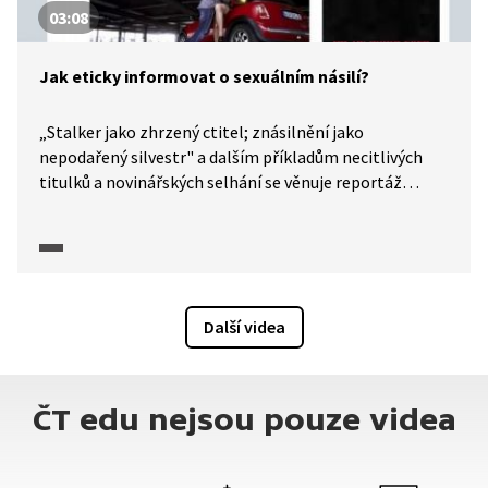
03:08
Jak eticky informovat o sexuálním násilí?
„Stalker jako zhrzený ctitel; znásilnění jako
nepodařený silvestr" a dalším příkladům necitlivých
titulků a novinářských selhání se věnuje reportáž
pořadu Newsroom ČT24 (2023). Odborníci z různých
oblastí vysvětlí, proč je pro vyznění celé situace zcela
zásadní volba slov v titulku nebo volba ilustrační fotky
k článku.
Další videa
ČT edu nejsou pouze videa