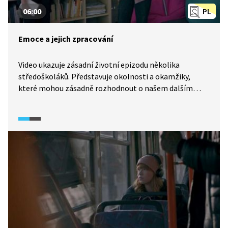
06:00
PL
Emoce a jejich zpracování
Video ukazuje zásadní životní epizodu několika
středoškoláků. Představuje okolnosti a okamžiky,
které mohou zásadně rozhodnout o našem dalším
životě. Klíčové postavení zde hrají emoce a jejich
zpracování i to, jaké způsoby volíme při řešení
náročných životních situací. Ukázka by měla vést
ke kritickému postoji žáků, k uvědomění, že zásadní
rozhodnutí se nedělá pod vlivem emočního rozladění.
Měla by podnítit diskusi o vhodných způsobech řešení
náročných životních situací.