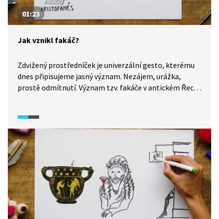
01:23
Jak vznikl fakáč?
Zdvižený prostředníček je univerzální gesto, kterému
dnes připisujeme jasný význam. Nezájem, urážka,
prostě odmítnutí. Význam tzv. fakáče v antickém Řecku
byl ale původně úplně jiný. Video poodhalí, co v té době
zdvižený prostředníček znamenal a jak se gesto
rozšířilo daleko za hranice antického Řecka.