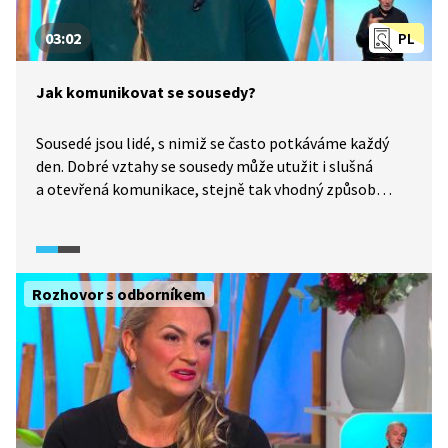
03:02
PL
Jak komunikovat se sousedy?
Sousedé jsou lidé, s nimiž se často potkáváme každý
den. Dobré vztahy se sousedy může utužit i slušná
a otevřená komunikace, stejně tak vhodný způsob
řešení případných sporů. Jak na to? Podívejte se.
Rozhovor s odborníkem